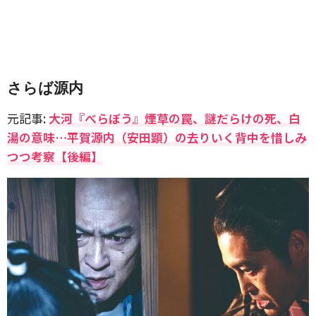
さらば源内
元記事:
大河『べらぼう』煙草の罠、謎だらけの死、白
湯の意味…平賀源内（安田顕）の去りいく背中を惜しみ
つつ考察【後編】