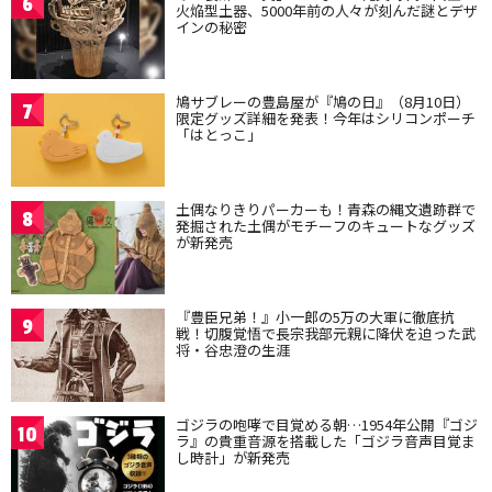
6
火焔型土器、5000年前の人々が刻んだ謎とデザ
インの秘密
鳩サブレーの豊島屋が『鳩の日』（8月10日）
7
限定グッズ詳細を発表！今年はシリコンポーチ
「はとっこ」
土偶なりきりパーカーも！青森の縄文遺跡群で
8
発掘された土偶がモチーフのキュートなグッズ
が新発売
『豊臣兄弟！』小一郎の5万の大軍に徹底抗
9
戦！切腹覚悟で長宗我部元親に降伏を迫った武
将・谷忠澄の生涯
ゴジラの咆哮で目覚める朝…1954年公開『ゴジ
10
ラ』の貴重音源を搭載した「ゴジラ音声目覚ま
し時計」が新発売