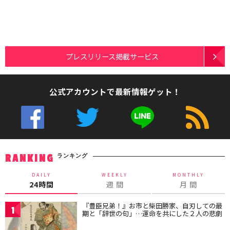
プレスリリース掲載サービス
公式アカウントで最新情報ゲット！
ランキング
RANKING
DAILY
WEEKLY
MONTHLY
24時間
週 間
月 間
『豊臣兄弟！』お市と柴田勝家、自刃しての最
1
期と「辞世の句」…運命を共にした２人の悲劇