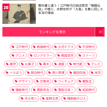
教科書と違う！江戸時代の田沼意次「賄賂伝
20
説」の嘘と、水野忠邦が「大奥」を敵に回した
本当の理由
ランキングを表示
江戸時代
戦国時代
大河ドラマ
平安時代
アニメ
ロングセラー
戦国武将
スイーツ
雑学
お菓子
幕末
漫画
時代劇
テレビ
べらぼう
明治時代
徳川家康
織田信長
抹茶
デザイン
文房具
フィギュア
展覧会
鎌倉時代
豊臣秀吉
豊臣兄弟！
昭和時代
光る君へ
葛飾北斎
鎌倉殿の13人