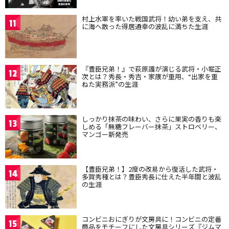
村上水軍を率いた戦国武将！幼い弟を支え、共
11
に海へ散った得居通幸の波乱に満ちた生涯
『豊臣兄弟！』で萩原護が演じる武将・小堀正
12
次とは？秀長・秀吉・家康が重用、“出家を重
ねた実務派”の生涯
しっかり抹茶の味わい、さらに果実の香りも楽
13
しめる「無糖フレーバー抹茶」ストロベリー、
マンゴー新発売
【豊臣兄弟！】2度の改易から復活した武将・
14
多賀秀種とは？豊臣秀長に仕えた半年間と波乱
の生涯
コンビニおにぎりが文房具に！コンビニの定番
15
商品をモチーフにした文房具シリーズ『ジムマ