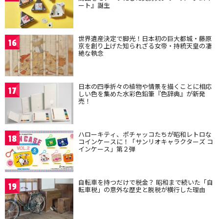
ート』誕生
世界遺産決定で脚光！日本初の巨大都城・藤原
16
京を創り上げた知られざる女帝・持統天皇の凄
絶な執念
日本の四季折々の植物や情景を描くことに相応
17
しい色を集めた水彩色鉛筆『色辞典』が新発
売！
ハローキティ、ポチャッコたちが昭和レトロな
18
コインケースに！「サンリオキャラクターズ コ
インケース」第２弾
自転車を持つだけで税金？ 昭和まで続いた「自
19
転車税」の意外な歴史と脱税が横行した理由