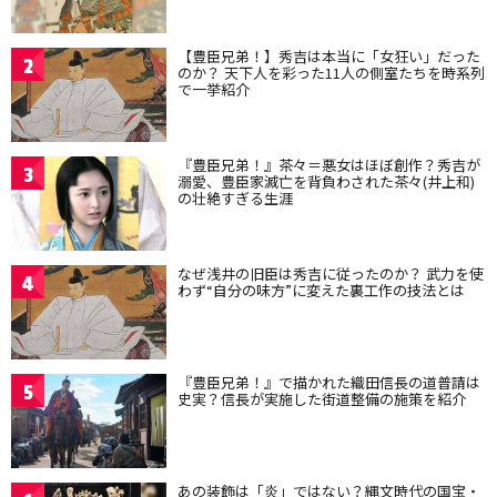
【豊臣兄弟！】秀吉は本当に「女狂い」だった
2
のか？ 天下人を彩った11人の側室たちを時系列
で一挙紹介
『豊臣兄弟！』茶々＝悪女はほぼ創作？秀吉が
3
溺愛、豊臣家滅亡を背負わされた茶々(井上和)
の壮絶すぎる生涯
なぜ浅井の旧臣は秀吉に従ったのか？ 武力を使
4
わず“自分の味方”に変えた裏工作の技法とは
『豊臣兄弟！』で描かれた織田信長の道普請は
5
史実？信長が実施した街道整備の施策を紹介
あの装飾は「炎」ではない？縄文時代の国宝・