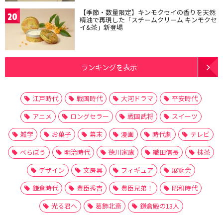
【季節・数量限定】キンモクセイの香りを天然
20
精油で再現した「スチームクリーム キンモクセ
イ&茶」新登場
ランキングを表示
江戸時代
戦国時代
大河ドラマ
平安時代
アニメ
ロングセラー
戦国武将
スイーツ
雑学
お菓子
幕末
漫画
時代劇
テレビ
べらぼう
明治時代
徳川家康
織田信長
抹茶
デザイン
文房具
フィギュア
展覧会
鎌倉時代
豊臣秀吉
豊臣兄弟！
昭和時代
光る君へ
葛飾北斎
鎌倉殿の13人