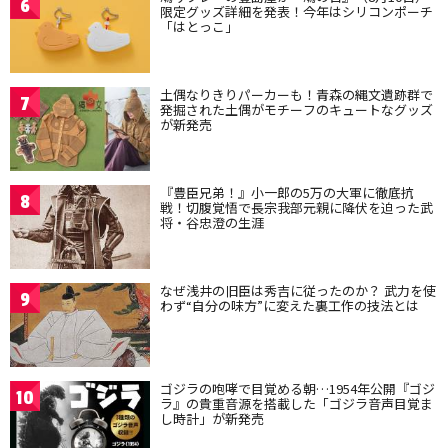
6
限定グッズ詳細を発表！今年はシリコンポーチ
「はとっこ」
土偶なりきりパーカーも！青森の縄文遺跡群で
7
発掘された土偶がモチーフのキュートなグッズ
が新発売
『豊臣兄弟！』小一郎の5万の大軍に徹底抗
8
戦！切腹覚悟で長宗我部元親に降伏を迫った武
将・谷忠澄の生涯
なぜ浅井の旧臣は秀吉に従ったのか？ 武力を使
9
わず“自分の味方”に変えた裏工作の技法とは
ゴジラの咆哮で目覚める朝…1954年公開『ゴジ
10
ラ』の貴重音源を搭載した「ゴジラ音声目覚ま
し時計」が新発売