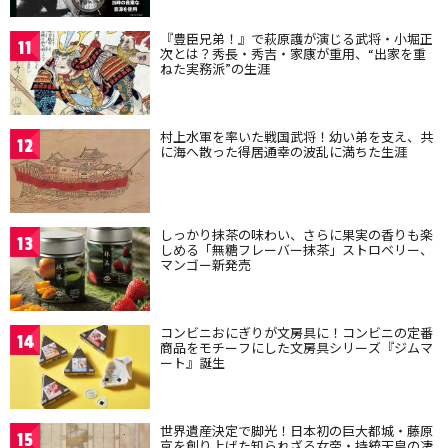
『豊臣兄弟！』で萩原護が演じる武将・小堀正
11
次とは？秀長・秀吉・家康が重用、“出家を重
ねた実務派”の生涯
村上水軍を率いた戦国武将！幼い弟を支え、共
12
に海へ散った得居通幸の波乱に満ちた生涯
しっかり抹茶の味わい、さらに果実の香りも楽
13
しめる「無糖フレーバー抹茶」ストロベリー、
マンゴー新発売
コンビニおにぎりが文房具に！コンビニの定番
14
商品をモチーフにした文房具シリーズ『ジムマ
ート』誕生
世界遺産決定で脚光！日本初の巨大都城・藤原
15
京を創り上げた知られざる女帝・持統天皇の凄