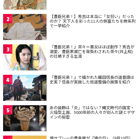
【豊臣兄弟！】秀吉は本当に「女狂い」だった
2
のか？ 天下人を彩った11人の側室たちを時系列
で一挙紹介
『豊臣兄弟！』茶々＝悪女はほぼ創作？秀吉が
3
溺愛、豊臣家滅亡を背負わされた茶々(井上和)
の壮絶すぎる生涯
『豊臣兄弟！』で描かれた織田信長の道普請は
4
史実？信長が実施した街道整備の施策を紹介
あの装飾は「炎」ではない？縄文時代の国宝・
5
火焔型土器、5000年前の人々が刻んだ謎とデザ
インの秘密
鳩サブレーの豊島屋が『鳩の日』（8月10日）