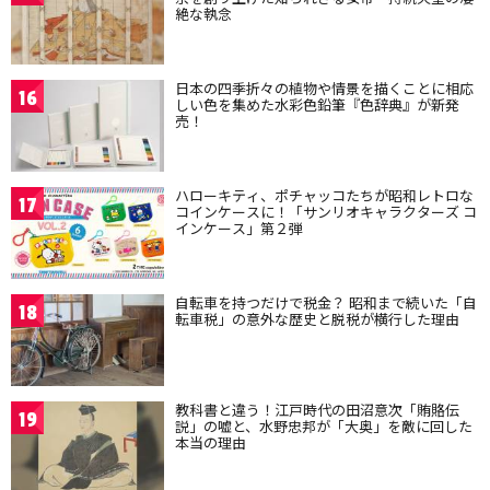
絶な執念
日本の四季折々の植物や情景を描くことに相応
16
しい色を集めた水彩色鉛筆『色辞典』が新発
売！
ハローキティ、ポチャッコたちが昭和レトロな
17
コインケースに！「サンリオキャラクターズ コ
インケース」第２弾
自転車を持つだけで税金？ 昭和まで続いた「自
18
転車税」の意外な歴史と脱税が横行した理由
教科書と違う！江戸時代の田沼意次「賄賂伝
19
説」の嘘と、水野忠邦が「大奥」を敵に回した
本当の理由