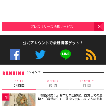
プレスリリース掲載サービス
公式アカウントで最新情報ゲット！
ランキング
RANKING
DAILY
WEEKLY
MONTHLY
24時間
週 間
月 間
『豊臣兄弟！』お市と柴田勝家、自刃しての最
1
期と「辞世の句」…運命を共にした２人の悲劇