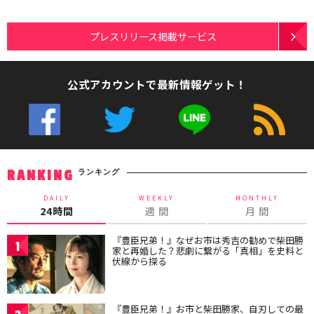
プレスリリース掲載サービス
公式アカウントで最新情報ゲット！
ランキング
RANKING
DAILY
WEEKLY
MONTHLY
24時間
週 間
月 間
『豊臣兄弟！』なぜお市は秀吉の勧めで柴田勝
1
家と再婚した？悲劇に繋がる「真相」を史料と
伏線から探る
『豊臣兄弟！』お市と柴田勝家、自刃しての最