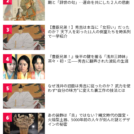
2
期と「辞世の句」…運命を共にした２人の悲劇
【豊臣兄弟！】秀吉は本当に「女狂い」だった
3
のか？ 天下人を彩った11人の側室たちを時系列
で一挙紹介
『豊臣兄弟！』後半の鍵を握る「浅井三姉妹」
4
茶々・初・江——秀吉に翻弄された波乱の生涯
なぜ浅井の旧臣は秀吉に従ったのか？ 武力を使
5
わず“自分の味方”に変えた裏工作の技法とは
あの装飾は「炎」ではない？縄文時代の国宝・
6
火焔型土器、5000年前の人々が刻んだ謎とデザ
インの秘密