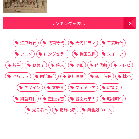
ランキングを表示
江戸時代
戦国時代
大河ドラマ
平安時代
アニメ
ロングセラー
戦国武将
スイーツ
雑学
お菓子
幕末
漫画
時代劇
テレビ
べらぼう
明治時代
徳川家康
織田信長
抹茶
デザイン
文房具
フィギュア
展覧会
鎌倉時代
豊臣秀吉
豊臣兄弟！
昭和時代
光る君へ
葛飾北斎
鎌倉殿の13人