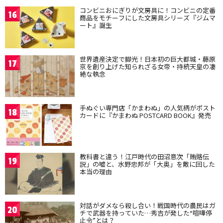
コンビニおにぎりが文房具に！コンビニの定番
16
商品をモチーフにした文房具シリーズ『ジムマ
ート』誕生
世界遺産決定で脚光！日本初の巨大都城・藤原
17
京を創り上げた知られざる女帝・持統天皇の凄
絶な執念
手ぬぐい専門店「かまわぬ」の人気柄がポスト
18
カードに『かまわぬ POSTCARD BOOK』発売
教科書と違う！江戸時代の田沼意次「賄賂伝
19
説」の嘘と、水野忠邦が「大奥」を敵に回した
本当の理由
対話がダメなら殺し合い！戦国時代の農民はガ
20
チで武器を持っていた…秀吉が発した“喧嘩停
止令”とは？