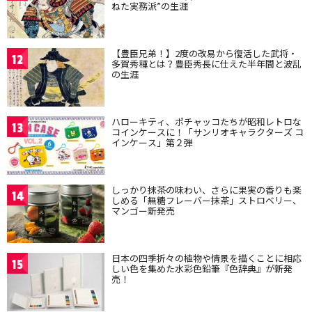
ねた実務派”の生涯
【豊臣兄弟！】2度の改易から復活した武将・
12
多賀秀種とは？豊臣秀長に仕えた半年間と波乱
の生涯
ハローキティ、ポチャッコたちが昭和レトロな
13
コインケースに！「サンリオキャラクターズ コ
インケース」第２弾
しっかり抹茶の味わい、さらに果実の香りも楽
14
しめる「無糖フレーバー抹茶」ストロベリー、
マンゴー新発売
日本の四季折々の植物や情景を描くことに相応
15
しい色を集めた水彩色鉛筆『色辞典』が新発
売！