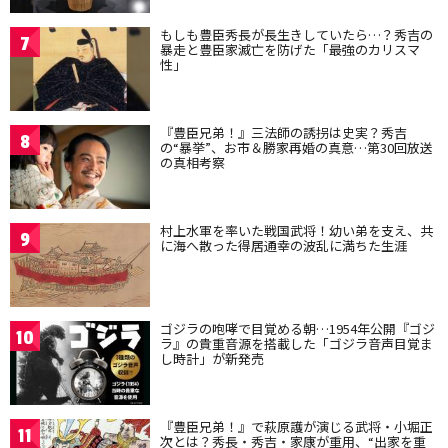
もしも豊臣秀長が長生きしていたら…？秀吉の
7
暴走と豊臣家滅亡を防げた「最強のカリスマ
性」
『豊臣兄弟！』三法師の誘拐は史実？秀吉
8
の“暴挙”、お市＆勝家再婚の真意…第30回放送
の真相考察
村上水軍を率いた戦国武将！幼い弟を支え、共
9
に海へ散った得居通幸の波乱に満ちた生涯
ゴジラの咆哮で目覚める朝…1954年公開『ゴジ
10
ラ』の貴重音源を搭載した「ゴジラ音声目覚ま
し時計」が新発売
『豊臣兄弟！』で萩原護が演じる武将・小堀正
11
次とは？秀長・秀吉・家康が重用、“出家を重