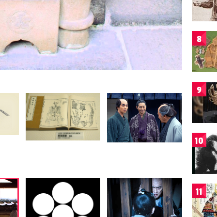
8
9
10
11