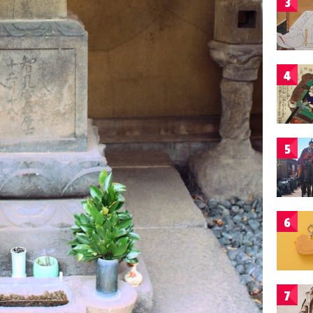
3
4
5
6
7