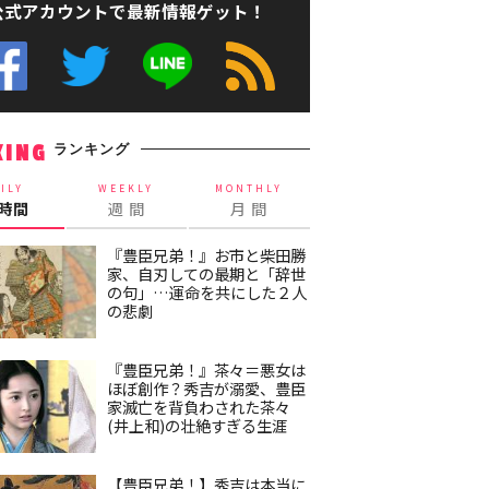
公式アカウントで最新情報ゲット！
ランキング
KING
ILY
WEEKLY
MONTHLY
4時間
週 間
月 間
『豊臣兄弟！』お市と柴田勝
家、自刃しての最期と「辞世
の句」…運命を共にした２人
の悲劇
『豊臣兄弟！』茶々＝悪女は
ほぼ創作？秀吉が溺愛、豊臣
家滅亡を背負わされた茶々
(井上和)の壮絶すぎる生涯
【豊臣兄弟！】秀吉は本当に