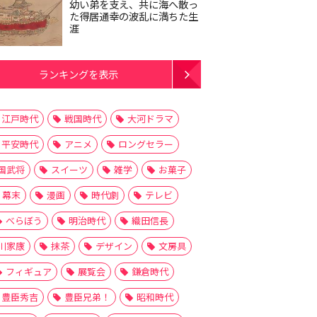
幼い弟を支え、共に海へ散っ
た得居通幸の波乱に満ちた生
涯
ランキングを表示
江戸時代
戦国時代
大河ドラマ
平安時代
アニメ
ロングセラー
国武将
スイーツ
雑学
お菓子
幕末
漫画
時代劇
テレビ
べらぼう
明治時代
織田信長
川家康
抹茶
デザイン
文房具
フィギュア
展覧会
鎌倉時代
豊臣秀吉
豊臣兄弟！
昭和時代