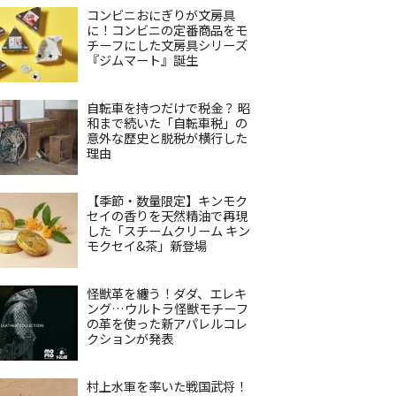
コンビニおにぎりが文房具
に！コンビニの定番商品をモ
チーフにした文房具シリーズ
『ジムマート』誕生
自転車を持つだけで税金？ 昭
和まで続いた「自転車税」の
意外な歴史と脱税が横行した
理由
【季節・数量限定】キンモク
セイの香りを天然精油で再現
した「スチームクリーム キン
モクセイ&茶」新登場
怪獣革を纏う！ダダ、エレキ
ング…ウルトラ怪獣モチーフ
の革を使った新アパレルコレ
クションが発表
村上水軍を率いた戦国武将！