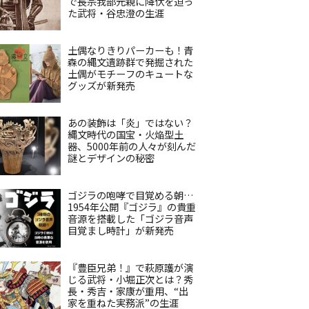
で長宗我部元親に降伏を迫っ
た武将・谷忠澄の生涯
土偶なりきりパーカーも！青
森の縄文遺跡群で発掘された
土偶がモチーフのキュートな
グッズが新発売
あの装飾は「炎」ではない？
縄文時代の国宝・火焔型土
器、5000年前の人々が刻んだ
謎とデザインの秘密
ゴジラの咆哮で目覚める朝…
1954年公開『ゴジラ』の貴重
音源を搭載した「ゴジラ音声
目覚まし時計」が新発売
『豊臣兄弟！』で萩原護が演
じる武将・小堀正次とは？秀
長・秀吉・家康が重用、“出
家を重ねた実務派”の生涯