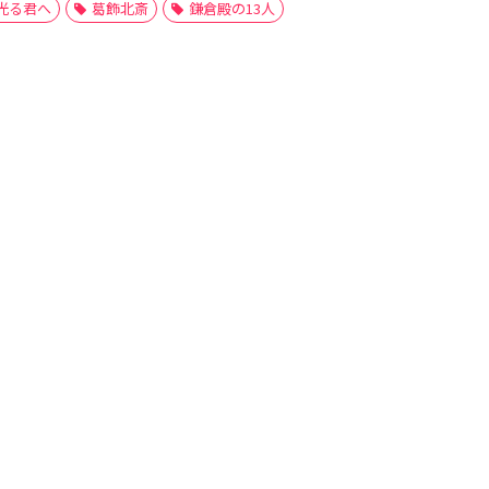
光る君へ
葛飾北斎
鎌倉殿の13人