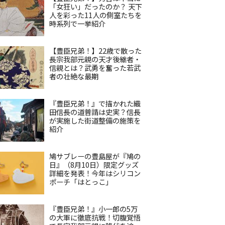
「女狂い」だったのか？ 天下
人を彩った11人の側室たちを
時系列で一挙紹介
【豊臣兄弟！】22歳で散った
長宗我部元親の天才後継者・
信親とは？武勇を奮った若武
者の壮絶な最期
『豊臣兄弟！』で描かれた織
田信長の道普請は史実？信長
が実施した街道整備の施策を
紹介
鳩サブレーの豊島屋が『鳩の
日』（8月10日）限定グッズ
詳細を発表！今年はシリコン
ポーチ「はとっこ」
『豊臣兄弟！』小一郎の5万
の大軍に徹底抗戦！切腹覚悟