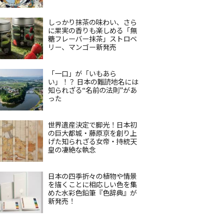
しっかり抹茶の味わい、さら
に果実の香りも楽しめる「無
糖フレーバー抹茶」ストロベ
リー、マンゴー新発売
「一口」が「いもあら
い」！？ 日本の難読地名には
知られざる“名前の法則”があ
った
世界遺産決定で脚光！日本初
の巨大都城・藤原京を創り上
げた知られざる女帝・持統天
皇の凄絶な執念
日本の四季折々の植物や情景
を描くことに相応しい色を集
めた水彩色鉛筆『色辞典』が
新発売！