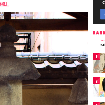
後編】
RAN
DA
2
1
2