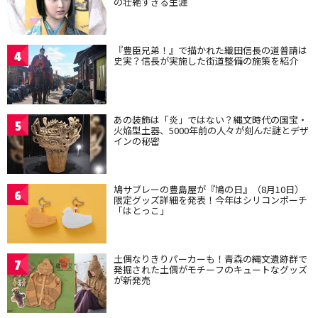
の壮絶すぎる生涯
『豊臣兄弟！』で描かれた織田信長の道普請は
4
史実？信長が実施した街道整備の施策を紹介
あの装飾は「炎」ではない？縄文時代の国宝・
5
火焔型土器、5000年前の人々が刻んだ謎とデザ
インの秘密
鳩サブレーの豊島屋が『鳩の日』（8月10日）
6
限定グッズ詳細を発表！今年はシリコンポーチ
「はとっこ」
土偶なりきりパーカーも！青森の縄文遺跡群で
7
発掘された土偶がモチーフのキュートなグッズ
が新発売