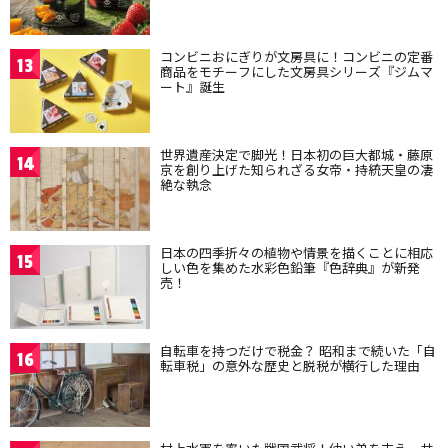
コンビニおにぎりが文房具に！コンビニの定番
13
商品をモチーフにした文房具シリーズ『ジムマ
ート』誕生
世界遺産決定で脚光！日本初の巨大都城・藤原
14
京を創り上げた知られざる女帝・持統天皇の凄
絶な執念
日本の四季折々の植物や情景を描くことに相応
15
しい色を集めた水彩色鉛筆『色辞典』が新発
売！
自転車を持つだけで税金？ 昭和まで続いた「自
16
転車税」の意外な歴史と脱税が横行した理由