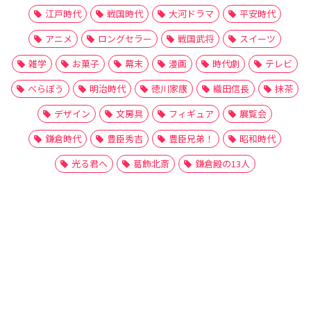
江戸時代
戦国時代
大河ドラマ
平安時代
アニメ
ロングセラー
戦国武将
スイーツ
雑学
お菓子
幕末
漫画
時代劇
テレビ
べらぼう
明治時代
徳川家康
織田信長
抹茶
デザイン
文房具
フィギュア
展覧会
鎌倉時代
豊臣秀吉
豊臣兄弟！
昭和時代
光る君へ
葛飾北斎
鎌倉殿の13人