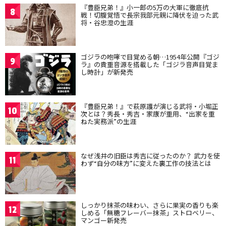
『豊臣兄弟！』小一郎の5万の大軍に徹底抗
8
戦！切腹覚悟で長宗我部元親に降伏を迫った武
将・谷忠澄の生涯
ゴジラの咆哮で目覚める朝…1954年公開『ゴジ
9
ラ』の貴重音源を搭載した「ゴジラ音声目覚ま
し時計」が新発売
『豊臣兄弟！』で萩原護が演じる武将・小堀正
10
次とは？秀長・秀吉・家康が重用、“出家を重
ねた実務派”の生涯
なぜ浅井の旧臣は秀吉に従ったのか？ 武力を使
11
わず“自分の味方”に変えた裏工作の技法とは
しっかり抹茶の味わい、さらに果実の香りも楽
12
しめる「無糖フレーバー抹茶」ストロベリー、
マンゴー新発売