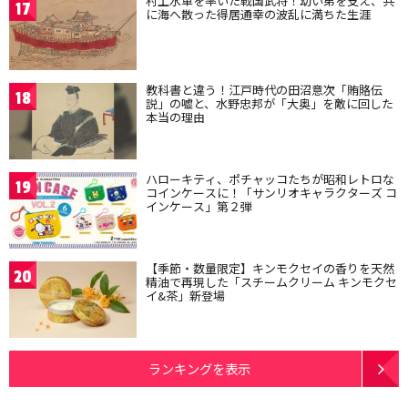
村上水軍を率いた戦国武将！幼い弟を支え、共
17
に海へ散った得居通幸の波乱に満ちた生涯
教科書と違う！江戸時代の田沼意次「賄賂伝
18
説」の嘘と、水野忠邦が「大奥」を敵に回した
本当の理由
ハローキティ、ポチャッコたちが昭和レトロな
19
コインケースに！「サンリオキャラクターズ コ
インケース」第２弾
【季節・数量限定】キンモクセイの香りを天然
20
精油で再現した「スチームクリーム キンモクセ
イ&茶」新登場
ランキングを表示