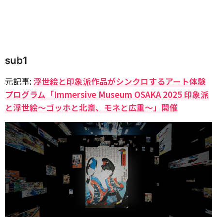
sub1
元記事:
浮世絵と印象派作品がシンクロするアート体験
プログラム「Immersive Museum OSAKA 2025 印象派
と浮世絵～ゴッホと北斎、モネと広重～」開催