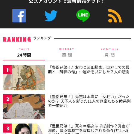
公式アカウントで最新情報ゲット！
ランキング
RANKING
DAILY
WEEKLY
MONTHLY
24時間
週 間
月 間
『豊臣兄弟！』お市と柴田勝家、自刃しての最
1
期と「辞世の句」…運命を共にした２人の悲劇
【豊臣兄弟！】秀吉は本当に「女狂い」だった
2
のか？ 天下人を彩った11人の側室たちを時系列
で一挙紹介
『豊臣兄弟！』茶々＝悪女はほぼ創作？秀吉が
3
溺愛、豊臣家滅亡を背負わされた茶々(井上和)