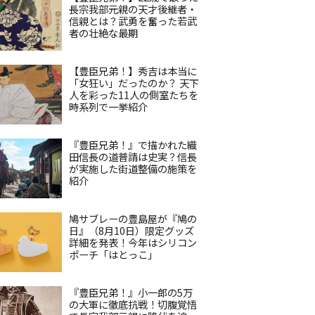
長宗我部元親の天才後継者・
信親とは？武勇を奮った若武
者の壮絶な最期
【豊臣兄弟！】秀吉は本当に
「女狂い」だったのか？ 天下
人を彩った11人の側室たちを
時系列で一挙紹介
『豊臣兄弟！』で描かれた織
田信長の道普請は史実？信長
が実施した街道整備の施策を
紹介
鳩サブレーの豊島屋が『鳩の
日』（8月10日）限定グッズ
詳細を発表！今年はシリコン
ポーチ「はとっこ」
『豊臣兄弟！』小一郎の5万
の大軍に徹底抗戦！切腹覚悟