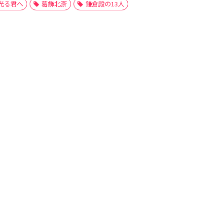
光る君へ
葛飾北斎
鎌倉殿の13人