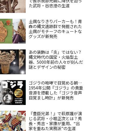
で長宗我部元親に降伏を迫っ
た武将・谷忠澄の生涯
土偶なりきりパーカーも！青
森の縄文遺跡群で発掘された
土偶がモチーフのキュートな
グッズが新発売
あの装飾は「炎」ではない？
縄文時代の国宝・火焔型土
器、5000年前の人々が刻んだ
謎とデザインの秘密
ゴジラの咆哮で目覚める朝…
1954年公開『ゴジラ』の貴重
音源を搭載した「ゴジラ音声
目覚まし時計」が新発売
『豊臣兄弟！』で萩原護が演
じる武将・小堀正次とは？秀
長・秀吉・家康が重用、“出
家を重ねた実務派”の生涯