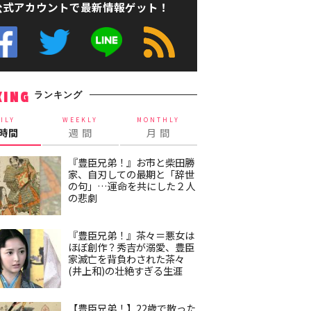
公式アカウントで最新情報ゲット！
ランキング
KING
ILY
WEEKLY
MONTHLY
4時間
週 間
月 間
『豊臣兄弟！』お市と柴田勝
家、自刃しての最期と「辞世
の句」…運命を共にした２人
の悲劇
『豊臣兄弟！』茶々＝悪女は
ほぼ創作？秀吉が溺愛、豊臣
家滅亡を背負わされた茶々
(井上和)の壮絶すぎる生涯
【豊臣兄弟！】22歳で散った