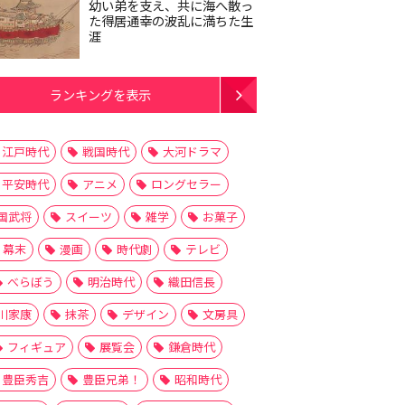
幼い弟を支え、共に海へ散っ
た得居通幸の波乱に満ちた生
涯
ランキングを表示
江戸時代
戦国時代
大河ドラマ
平安時代
アニメ
ロングセラー
国武将
スイーツ
雑学
お菓子
幕末
漫画
時代劇
テレビ
べらぼう
明治時代
織田信長
川家康
抹茶
デザイン
文房具
フィギュア
展覧会
鎌倉時代
豊臣秀吉
豊臣兄弟！
昭和時代