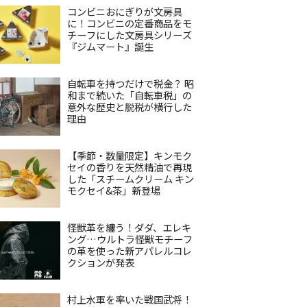
コンビニおにぎりが文房具
に！コンビニの定番商品をモ
チーフにした文房具シリーズ
『ジムマート』誕生
自転車を持つだけで税金？ 昭
和まで続いた「自転車税」の
意外な歴史と脱税が横行した
理由
【季節・数量限定】キンモク
セイの香りを天然精油で再現
した「スチームクリーム キン
モクセイ&茶」新登場
怪獣革を纏う！ダダ、エレキ
ング…ウルトラ怪獣モチーフ
の革を使った新アパレルコレ
クションが発表
村上水軍を率いた戦国武将！