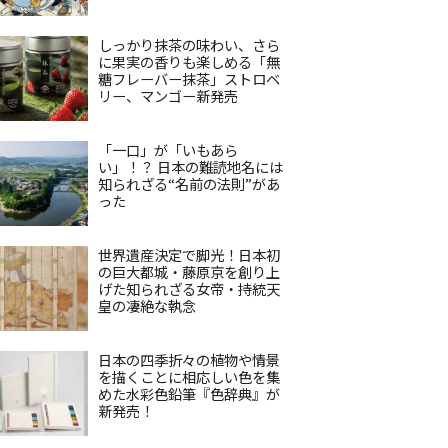
しっかり抹茶の味わい、さら
に果実の香りも楽しめる「無
糖フレーバー抹茶」ストロベ
リー、マンゴー新発売
「一口」が「いもあら
い」！？ 日本の難読地名には
知られざる“名前の法則”があ
った
世界遺産決定で脚光！日本初
の巨大都城・藤原京を創り上
げた知られざる女帝・持統天
皇の凄絶な執念
日本の四季折々の植物や情景
を描くことに相応しい色を集
めた水彩色鉛筆『色辞典』が
新発売！