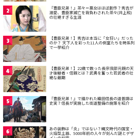
『豊臣兄弟！』茶々＝悪女はほぼ創作？秀吉が
2
溺愛、豊臣家滅亡を背負わされた茶々(井上和)
の壮絶すぎる生涯
【豊臣兄弟！】秀吉は本当に「女狂い」だった
3
のか？ 天下人を彩った11人の側室たちを時系列
で一挙紹介
【豊臣兄弟！】22歳で散った長宗我部元親の天
4
才後継者・信親とは？武勇を奮った若武者の壮
絶な最期
『豊臣兄弟！』で描かれた織田信長の道普請は
5
史実？信長が実施した街道整備の施策を紹介
あの装飾は「炎」ではない？縄文時代の国宝・
6
火焔型土器、5000年前の人々が刻んだ謎とデザ
インの秘密