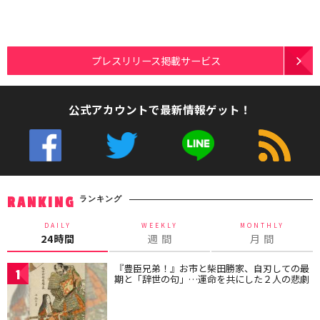
プレスリリース掲載サービス
公式アカウントで最新情報ゲット！
ランキング
RANKING
DAILY
WEEKLY
MONTHLY
24時間
週 間
月 間
『豊臣兄弟！』お市と柴田勝家、自刃しての最
1
期と「辞世の句」…運命を共にした２人の悲劇