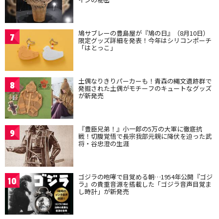
鳩サブレーの豊島屋が『鳩の日』（8月10日）
7
限定グッズ詳細を発表！今年はシリコンポーチ
「はとっこ」
土偶なりきりパーカーも！青森の縄文遺跡群で
8
発掘された土偶がモチーフのキュートなグッズ
が新発売
『豊臣兄弟！』小一郎の5万の大軍に徹底抗
9
戦！切腹覚悟で長宗我部元親に降伏を迫った武
将・谷忠澄の生涯
ゴジラの咆哮で目覚める朝…1954年公開『ゴジ
10
ラ』の貴重音源を搭載した「ゴジラ音声目覚ま
し時計」が新発売