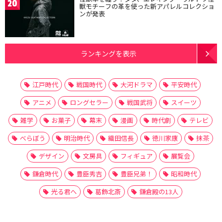
20
獣モチーフの革を使った新アパレルコレクショ
ンが発表
ランキングを表示
江戸時代
戦国時代
大河ドラマ
平安時代
アニメ
ロングセラー
戦国武将
スイーツ
雑学
お菓子
幕末
漫画
時代劇
テレビ
べらぼう
明治時代
織田信長
徳川家康
抹茶
デザイン
文房具
フィギュア
展覧会
鎌倉時代
豊臣秀吉
豊臣兄弟！
昭和時代
光る君へ
葛飾北斎
鎌倉殿の13人