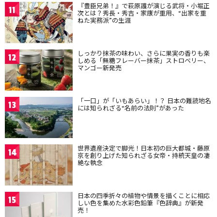
『豊臣兄弟！』で萩原護が演じる武将・小堀正
11
次とは？秀長・秀吉・家康が重用、“出家を重
ねた実務派”の生涯
しっかり抹茶の味わい、さらに果実の香りも楽
12
しめる「無糖フレーバー抹茶」ストロベリー、
マンゴー新発売
「一口」が「いもあらい」！？ 日本の難読地名
13
には知られざる“名前の法則”があった
世界遺産決定で脚光！日本初の巨大都城・藤原
14
京を創り上げた知られざる女帝・持統天皇の凄
絶な執念
日本の四季折々の植物や情景を描くことに相応
15
しい色を集めた水彩色鉛筆『色辞典』が新発
売！