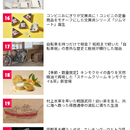
コンビニおにぎりが文房具に！コンビニの定番
16
商品をモチーフにした文房具シリーズ『ジムマ
ート』誕生
自転車を持つだけで税金？ 昭和まで続いた「自
17
転車税」の意外な歴史と脱税が横行した理由
【季節・数量限定】キンモクセイの香りを天然
18
精油で再現した「スチームクリーム キンモクセ
イ&茶」新登場
村上水軍を率いた戦国武将！幼い弟を支え、共
19
に海へ散った得居通幸の波乱に満ちた生涯
怪獣革を纏う！ダダ、エレキング…ウルトラ怪