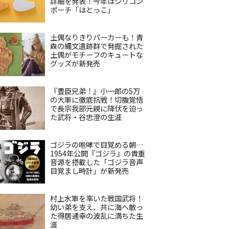
詳細を発表！今年はシリコン
ポーチ「はとっこ」
土偶なりきりパーカーも！青
森の縄文遺跡群で発掘された
土偶がモチーフのキュートな
グッズが新発売
『豊臣兄弟！』小一郎の5万
の大軍に徹底抗戦！切腹覚悟
で長宗我部元親に降伏を迫っ
た武将・谷忠澄の生涯
ゴジラの咆哮で目覚める朝…
1954年公開『ゴジラ』の貴重
音源を搭載した「ゴジラ音声
目覚まし時計」が新発売
村上水軍を率いた戦国武将！
幼い弟を支え、共に海へ散っ
た得居通幸の波乱に満ちた生
涯