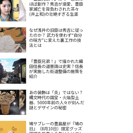
ほぼ創作？秀吉が溺愛、豊臣
家滅亡を背負わされた茶々
(井上和)の壮絶すぎる生涯
なぜ浅井の旧臣は秀吉に従っ
たのか？ 武力を使わず“自分
の味方”に変えた裏工作の技
法とは
『豊臣兄弟！』で描かれた織
田信長の道普請は史実？信長
が実施した街道整備の施策を
紹介
あの装飾は「炎」ではない？
縄文時代の国宝・火焔型土
器、5000年前の人々が刻んだ
謎とデザインの秘密
鳩サブレーの豊島屋が『鳩の
日』（8月10日）限定グッズ