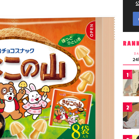
RAN
DA
2
1
2