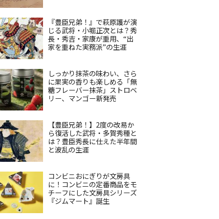
『豊臣兄弟！』で萩原護が演
じる武将・小堀正次とは？秀
長・秀吉・家康が重用、“出
家を重ねた実務派”の生涯
しっかり抹茶の味わい、さら
に果実の香りも楽しめる「無
糖フレーバー抹茶」ストロベ
リー、マンゴー新発売
【豊臣兄弟！】2度の改易か
ら復活した武将・多賀秀種と
は？豊臣秀長に仕えた半年間
と波乱の生涯
コンビニおにぎりが文房具
に！コンビニの定番商品をモ
チーフにした文房具シリーズ
『ジムマート』誕生