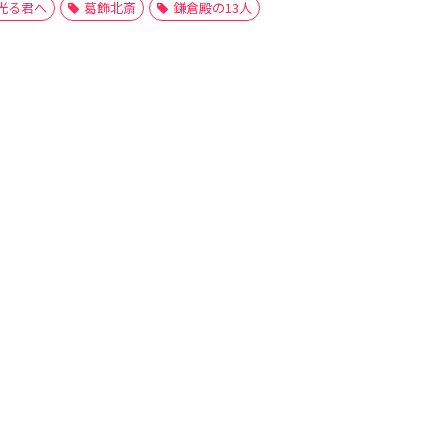
光る君へ
葛飾北斎
鎌倉殿の13人