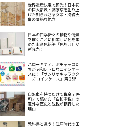
世界遺産決定で脚光！日本初
の巨大都城・藤原京を創り上
げた知られざる女帝・持統天
皇の凄絶な執念
日本の四季折々の植物や情景
を描くことに相応しい色を集
めた水彩色鉛筆『色辞典』が
新発売！
ハローキティ、ポチャッコた
ちが昭和レトロなコインケー
スに！「サンリオキャラクタ
ーズ コインケース」第２弾
自転車を持つだけで税金？ 昭
和まで続いた「自転車税」の
意外な歴史と脱税が横行した
理由
教科書と違う！江戸時代の田