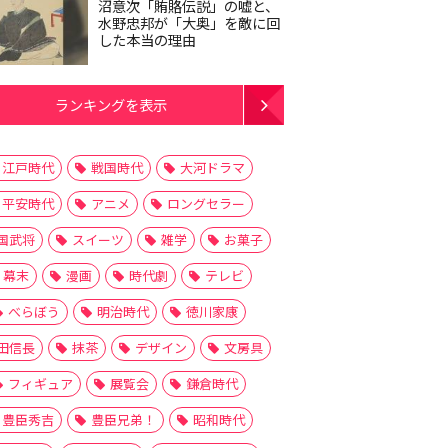
沼意次「賄賂伝説」の嘘と、
水野忠邦が「大奥」を敵に回
した本当の理由
ランキングを表示
江戸時代
戦国時代
大河ドラマ
平安時代
アニメ
ロングセラー
国武将
スイーツ
雑学
お菓子
幕末
漫画
時代劇
テレビ
べらぼう
明治時代
徳川家康
田信長
抹茶
デザイン
文房具
フィギュア
展覧会
鎌倉時代
豊臣秀吉
豊臣兄弟！
昭和時代