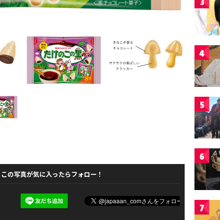
3
4
5
6
この写真が気に入ったらフォロー！
7