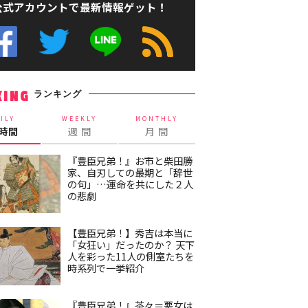
公式アカウントで最新情報ゲット！
ランキング
KING
ILY
WEEKLY
MONTHLY
4時間
週 間
月 間
『豊臣兄弟！』お市と柴田勝
家、自刃しての最期と「辞世
の句」…運命を共にした２人
の悲劇
【豊臣兄弟！】秀吉は本当に
「女狂い」だったのか？ 天下
人を彩った11人の側室たちを
時系列で一挙紹介
『豊臣兄弟！』茶々＝悪女は