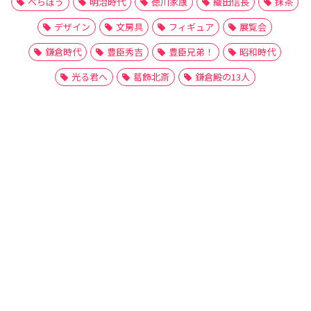
べらぼう
明治時代
徳川家康
織田信長
抹茶
デザイン
文房具
フィギュア
展覧会
鎌倉時代
豊臣秀吉
豊臣兄弟！
昭和時代
光る君へ
葛飾北斎
鎌倉殿の13人