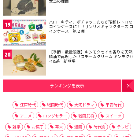
本当の理由
ハローキティ、ポチャッコたちが昭和レトロな
19
コインケースに！「サンリオキャラクターズ コ
インケース」第２弾
【季節・数量限定】キンモクセイの香りを天然
20
精油で再現した「スチームクリーム キンモクセ
イ&茶」新登場
ランキングを表示
江戸時代
戦国時代
大河ドラマ
平安時代
アニメ
ロングセラー
戦国武将
スイーツ
雑学
お菓子
幕末
漫画
時代劇
テレビ