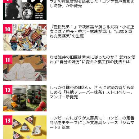
ラ』の貴重音源を搭載した「ゴジラ音声目覚ま
し時計」が新発売
『豊臣兄弟！』で萩原護が演じる武将・小堀正
10
次とは？秀長・秀吉・家康が重用、“出家を重
ねた実務派”の生涯
なぜ浅井の旧臣は秀吉に従ったのか？ 武力を使
11
わず“自分の味方”に変えた裏工作の技法とは
しっかり抹茶の味わい、さらに果実の香りも楽
12
しめる「無糖フレーバー抹茶」ストロベリー、
マンゴー新発売
コンビニおにぎりが文房具に！コンビニの定番
13
商品をモチーフにした文房具シリーズ『ジムマ
ート』誕生