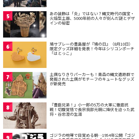
あの装飾は「炎」ではない？縄文時代の国宝・
5
火焔型土器、5000年前の人々が刻んだ謎とデザ
インの秘密
鳩サブレーの豊島屋が『鳩の日』（8月10日）
6
限定グッズ詳細を発表！今年はシリコンポーチ
「はとっこ」
土偶なりきりパーカーも！青森の縄文遺跡群で
7
発掘された土偶がモチーフのキュートなグッズ
が新発売
『豊臣兄弟！』小一郎の5万の大軍に徹底抗
8
戦！切腹覚悟で長宗我部元親に降伏を迫った武
将・谷忠澄の生涯
ゴジラの咆哮で目覚める朝…1954年公開『ゴジ
9