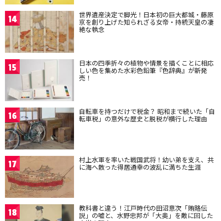
世界遺産決定で脚光！日本初の巨大都城・藤原
14
京を創り上げた知られざる女帝・持統天皇の凄
絶な執念
日本の四季折々の植物や情景を描くことに相応
15
しい色を集めた水彩色鉛筆『色辞典』が新発
売！
自転車を持つだけで税金？ 昭和まで続いた「自
16
転車税」の意外な歴史と脱税が横行した理由
村上水軍を率いた戦国武将！幼い弟を支え、共
17
に海へ散った得居通幸の波乱に満ちた生涯
教科書と違う！江戸時代の田沼意次「賄賂伝
18
説」の嘘と、水野忠邦が「大奥」を敵に回した