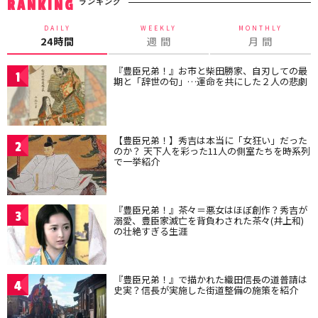
ランキング
RANKING
DAILY
WEEKLY
MONTHLY
24時間
週 間
月 間
『豊臣兄弟！』お市と柴田勝家、自刃しての最
1
期と「辞世の句」…運命を共にした２人の悲劇
【豊臣兄弟！】秀吉は本当に「女狂い」だった
2
のか？ 天下人を彩った11人の側室たちを時系列
で一挙紹介
『豊臣兄弟！』茶々＝悪女はほぼ創作？秀吉が
3
溺愛、豊臣家滅亡を背負わされた茶々(井上和)
の壮絶すぎる生涯
『豊臣兄弟！』で描かれた織田信長の道普請は
4
史実？信長が実施した街道整備の施策を紹介