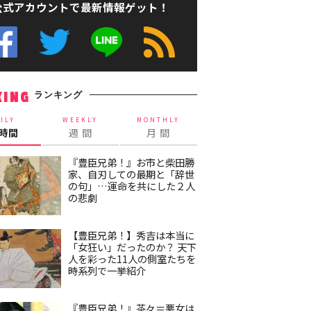
公式アカウントで最新情報ゲット！
ランキング
KING
ILY
WEEKLY
MONTHLY
4時間
週 間
月 間
『豊臣兄弟！』お市と柴田勝
家、自刃しての最期と「辞世
の句」…運命を共にした２人
の悲劇
【豊臣兄弟！】秀吉は本当に
「女狂い」だったのか？ 天下
人を彩った11人の側室たちを
時系列で一挙紹介
『豊臣兄弟！』茶々＝悪女は