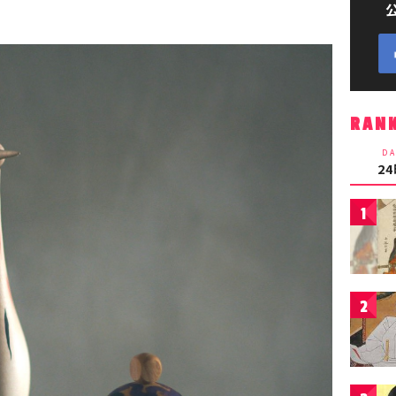
RAN
DA
2
1
2