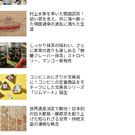
村上水軍を率いた戦国武将！
幼い弟を支え、共に海へ散っ
た得居通幸の波乱に満ちた生
涯
しっかり抹茶の味わい、さら
に果実の香りも楽しめる「無
糖フレーバー抹茶」ストロベ
リー、マンゴー新発売
コンビニおにぎりが文房具
に！コンビニの定番商品をモ
チーフにした文房具シリーズ
『ジムマート』誕生
世界遺産決定で脚光！日本初
の巨大都城・藤原京を創り上
げた知られざる女帝・持統天
皇の凄絶な執念