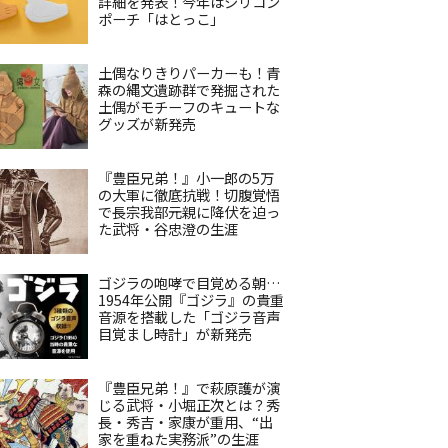
詳細を発表！今年はシリコン
ポーチ「はとっこ」
土偶なりきりパーカーも！青
森の縄文遺跡群で発掘された
土偶がモチーフのキュートな
グッズが新発売
『豊臣兄弟！』小一郎の5万
の大軍に徹底抗戦！切腹覚悟
で長宗我部元親に降伏を迫っ
た武将・谷忠澄の生涯
ゴジラの咆哮で目覚める朝…
1954年公開『ゴジラ』の貴重
音源を搭載した「ゴジラ音声
目覚まし時計」が新発売
『豊臣兄弟！』で萩原護が演
じる武将・小堀正次とは？秀
長・秀吉・家康が重用、“出
家を重ねた実務派”の生涯