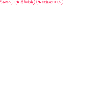
光る君へ
葛飾北斎
鎌倉殿の13人