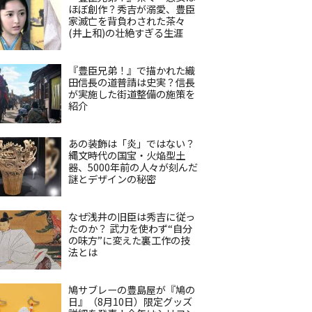
ほぼ創作？秀吉が溺愛、豊臣
家滅亡を背負わされた茶々
(井上和)の壮絶すぎる生涯
『豊臣兄弟！』で描かれた織
田信長の道普請は史実？信長
が実施した街道整備の施策を
紹介
あの装飾は「炎」ではない？
縄文時代の国宝・火焔型土
器、5000年前の人々が刻んだ
謎とデザインの秘密
なぜ浅井の旧臣は秀吉に従っ
たのか？ 武力を使わず“自分
の味方”に変えた裏工作の技
法とは
鳩サブレーの豊島屋が『鳩の
日』（8月10日）限定グッズ