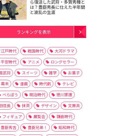
ら復活した武将・多賀秀種と
は？豊臣秀長に仕えた半年間
と波乱の生涯
ランキングを表示
江戸時代
戦国時代
大河ドラマ
平安時代
アニメ
ロングセラー
国武将
スイーツ
雑学
お菓子
幕末
漫画
時代劇
テレビ
べらぼう
明治時代
徳川家康
田信長
抹茶
デザイン
文房具
フィギュア
展覧会
鎌倉時代
豊臣秀吉
豊臣兄弟！
昭和時代