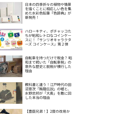
日本の四季折々の植物や情景
を描くことに相応しい色を集
めた水彩色鉛筆『色辞典』が
新発売！
ハローキティ、ポチャッコた
ちが昭和レトロなコインケー
スに！「サンリオキャラクタ
ーズ コインケース」第２弾
自転車を持つだけで税金？ 昭
和まで続いた「自転車税」の
意外な歴史と脱税が横行した
理由
教科書と違う！江戸時代の田
沼意次「賄賂伝説」の嘘と、
水野忠邦が「大奥」を敵に回
した本当の理由
【豊臣兄弟！】2度の改易か