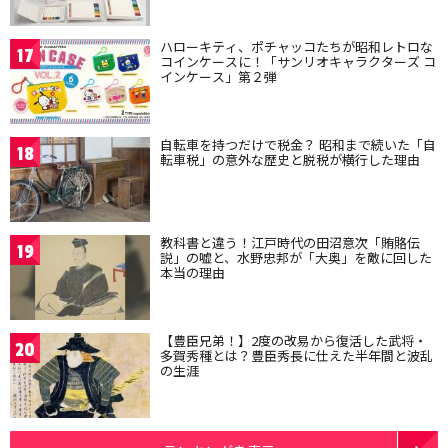
ハローキティ、ポチャッコたちが昭和レトロな
17
コインケースに！「サンリオキャラクターズ コ
インケース」第２弾
自転車を持つだけで税金？ 昭和まで続いた「自
18
転車税」の意外な歴史と脱税が横行した理由
教科書と違う！江戸時代の田沼意次「賄賂伝
19
説」の嘘と、水野忠邦が「大奥」を敵に回した
本当の理由
【豊臣兄弟！】2度の改易から復活した武将・
20
多賀秀種とは？豊臣秀長に仕えた半年間と波乱
の生涯