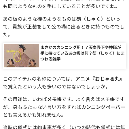
も同じようなものを手にしていることが多いですね。
あの板のような棒のようなものは
笏（しゃく）
といっ
て、貴族が正装をして公の場に出るときに持つものでし
た。
まさかのカンニング用！？天皇陛下や神職が
手に持っているあの板は何？笏（しゃく）にま
つわる雑学
このアイテムの名称については、
アニメ『おじゃる丸』
で覚えたという人も多いのではないでしょうか。
その用途は、いわば
メモ帳
です。よく言えばメモ帳です
が、身もふたもない言い方をすれば
カンニングペーパー
とも言えるかも知れません。
当時の儀式には約束事が多く（いつの時代も儀式には無