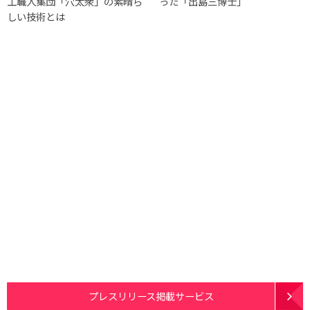
工職人集団「穴太衆」の素晴ら
った「出島三博士」
しい技術とは
プレスリリース掲載サービス