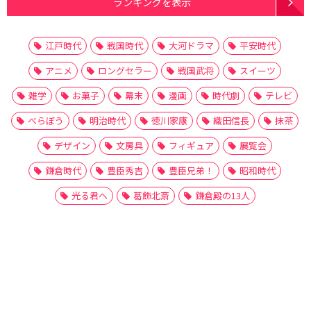
ランキングを表示
江戸時代
戦国時代
大河ドラマ
平安時代
アニメ
ロングセラー
戦国武将
スイーツ
雑学
お菓子
幕末
漫画
時代劇
テレビ
べらぼう
明治時代
徳川家康
織田信長
抹茶
デザイン
文房具
フィギュア
展覧会
鎌倉時代
豊臣秀吉
豊臣兄弟！
昭和時代
光る君へ
葛飾北斎
鎌倉殿の13人