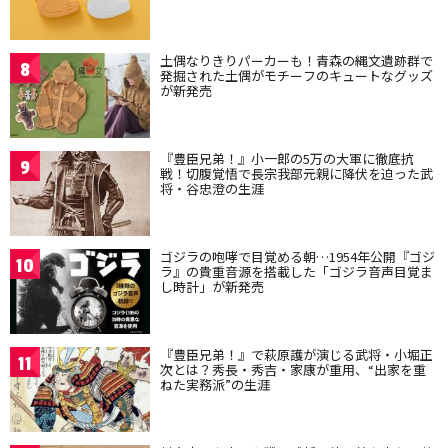
土偶なりきりパーカーも！青森の縄文遺跡群で
8
発掘された土偶がモチーフのキュートなグッズ
が新発売
『豊臣兄弟！』小一郎の5万の大軍に徹底抗
9
戦！切腹覚悟で長宗我部元親に降伏を迫った武
将・谷忠澄の生涯
ゴジラの咆哮で目覚める朝…1954年公開『ゴジ
10
ラ』の貴重音源を搭載した「ゴジラ音声目覚ま
し時計」が新発売
『豊臣兄弟！』で萩原護が演じる武将・小堀正
11
次とは？秀長・秀吉・家康が重用、“出家を重
ねた実務派”の生涯