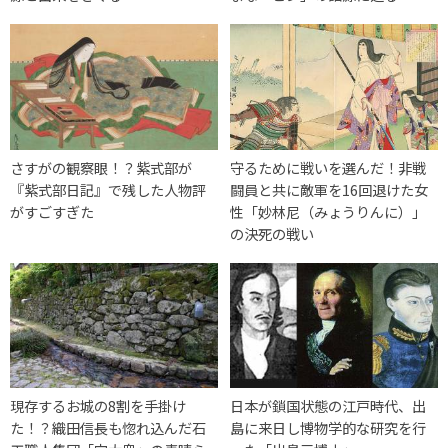
さすがの観察眼！？紫式部が
守るために戦いを選んだ！非戦
『紫式部日記』で残した人物評
闘員と共に敵軍を16回退けた女
がすごすぎた
性「妙林尼（みょうりんに）」
の決死の戦い
現存するお城の8割を手掛け
日本が鎖国状態の江戸時代、出
た！？織田信長も惚れ込んだ石
島に来日し博物学的な研究を行