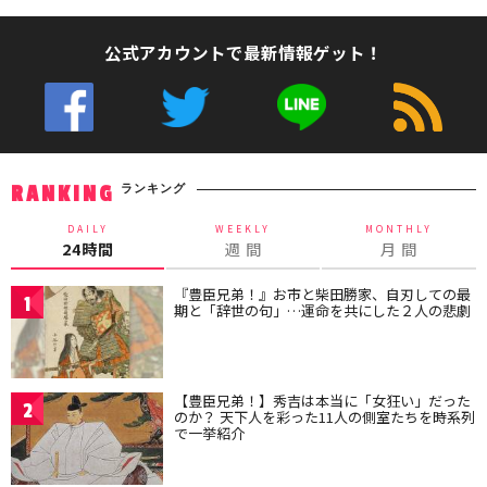
公式アカウントで最新情報ゲット！
ランキング
RANKING
DAILY
WEEKLY
MONTHLY
24時間
週 間
月 間
『豊臣兄弟！』お市と柴田勝家、自刃しての最
1
期と「辞世の句」…運命を共にした２人の悲劇
【豊臣兄弟！】秀吉は本当に「女狂い」だった
2
のか？ 天下人を彩った11人の側室たちを時系列
で一挙紹介