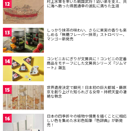
村上水軍を率いた戦国武将！幼い弟を支え、共
12
に海へ散った得居通幸の波乱に満ちた生涯
しっかり抹茶の味わい、さらに果実の香りも楽
13
しめる「無糖フレーバー抹茶」ストロベリー、
マンゴー新発売
コンビニおにぎりが文房具に！コンビニの定番
14
商品をモチーフにした文房具シリーズ『ジムマ
ート』誕生
世界遺産決定で脚光！日本初の巨大都城・藤原
15
京を創り上げた知られざる女帝・持統天皇の凄
絶な執念
日本の四季折々の植物や情景を描くことに相応
16
しい色を集めた水彩色鉛筆『色辞典』が新発
売！