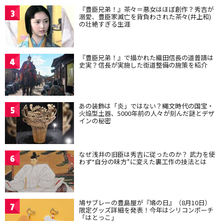
『豊臣兄弟！』茶々＝悪女はほぼ創作？秀吉が
3
溺愛、豊臣家滅亡を背負わされた茶々(井上和)
の壮絶すぎる生涯
『豊臣兄弟！』で描かれた織田信長の道普請は
4
史実？信長が実施した街道整備の施策を紹介
あの装飾は「炎」ではない？縄文時代の国宝・
5
火焔型土器、5000年前の人々が刻んだ謎とデザ
インの秘密
なぜ浅井の旧臣は秀吉に従ったのか？ 武力を使
6
わず“自分の味方”に変えた裏工作の技法とは
鳩サブレーの豊島屋が『鳩の日』（8月10日）
7
限定グッズ詳細を発表！今年はシリコンポーチ
「はとっこ」