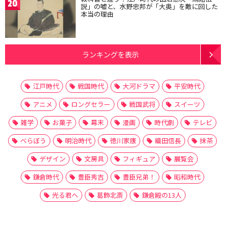
20
説」の嘘と、水野忠邦が「大奥」を敵に回した
本当の理由
ランキングを表示
江戸時代
戦国時代
大河ドラマ
平安時代
アニメ
ロングセラー
戦国武将
スイーツ
雑学
お菓子
幕末
漫画
時代劇
テレビ
べらぼう
明治時代
徳川家康
織田信長
抹茶
デザイン
文房具
フィギュア
展覧会
鎌倉時代
豊臣秀吉
豊臣兄弟！
昭和時代
光る君へ
葛飾北斎
鎌倉殿の13人