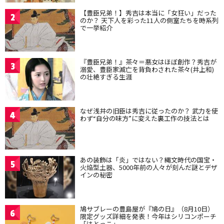
【豊臣兄弟！】秀吉は本当に「女狂い」だった
2
のか？ 天下人を彩った11人の側室たちを時系列
で一挙紹介
『豊臣兄弟！』茶々＝悪女はほぼ創作？秀吉が
3
溺愛、豊臣家滅亡を背負わされた茶々(井上和)
の壮絶すぎる生涯
なぜ浅井の旧臣は秀吉に従ったのか？ 武力を使
4
わず“自分の味方”に変えた裏工作の技法とは
あの装飾は「炎」ではない？縄文時代の国宝・
5
火焔型土器、5000年前の人々が刻んだ謎とデザ
インの秘密
鳩サブレーの豊島屋が『鳩の日』（8月10日）
6
限定グッズ詳細を発表！今年はシリコンポーチ
「はとっこ」