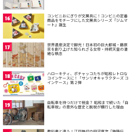
コンビニおにぎりが文房具に！コンビニの定番
16
商品をモチーフにした文房具シリーズ『ジムマ
ート』誕生
世界遺産決定で脚光！日本初の巨大都城・藤原
17
京を創り上げた知られざる女帝・持統天皇の凄
絶な執念
ハローキティ、ポチャッコたちが昭和レトロな
18
コインケースに！「サンリオキャラクターズ コ
インケース」第２弾
自転車を持つだけで税金？ 昭和まで続いた「自
19
転車税」の意外な歴史と脱税が横行した理由
教科書と違う！江戸時代の田沼意次「賄賂伝