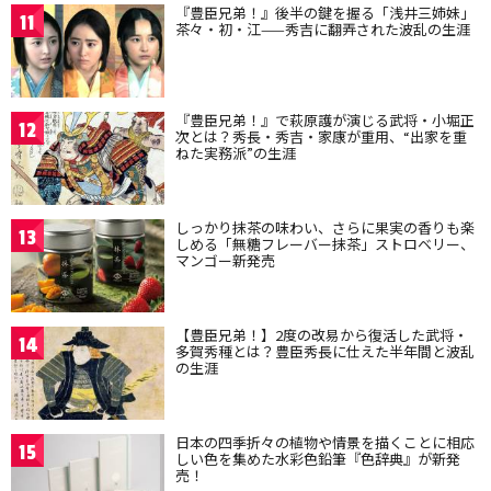
『豊臣兄弟！』後半の鍵を握る「浅井三姉妹」
11
茶々・初・江——秀吉に翻弄された波乱の生涯
『豊臣兄弟！』で萩原護が演じる武将・小堀正
12
次とは？秀長・秀吉・家康が重用、“出家を重
ねた実務派”の生涯
しっかり抹茶の味わい、さらに果実の香りも楽
13
しめる「無糖フレーバー抹茶」ストロベリー、
マンゴー新発売
【豊臣兄弟！】2度の改易から復活した武将・
14
多賀秀種とは？豊臣秀長に仕えた半年間と波乱
の生涯
日本の四季折々の植物や情景を描くことに相応
15
しい色を集めた水彩色鉛筆『色辞典』が新発
売！