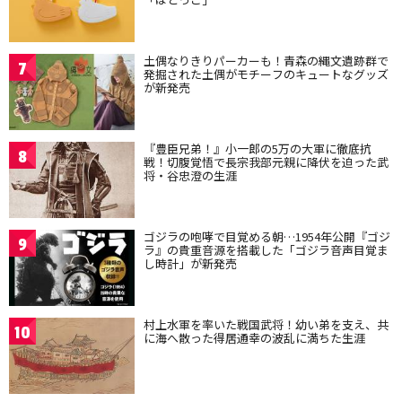
土偶なりきりパーカーも！青森の縄文遺跡群で
7
発掘された土偶がモチーフのキュートなグッズ
が新発売
『豊臣兄弟！』小一郎の5万の大軍に徹底抗
8
戦！切腹覚悟で長宗我部元親に降伏を迫った武
将・谷忠澄の生涯
ゴジラの咆哮で目覚める朝…1954年公開『ゴジ
9
ラ』の貴重音源を搭載した「ゴジラ音声目覚ま
し時計」が新発売
村上水軍を率いた戦国武将！幼い弟を支え、共
10
に海へ散った得居通幸の波乱に満ちた生涯