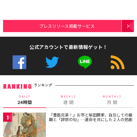
プレスリリース掲載サービス
公式アカウントで最新情報ゲット！
ランキング
RANKING
DAILY
WEEKLY
MONTHLY
24時間
週 間
月 間
『豊臣兄弟！』お市と柴田勝家、自刃しての最
1
期と「辞世の句」…運命を共にした２人の悲劇