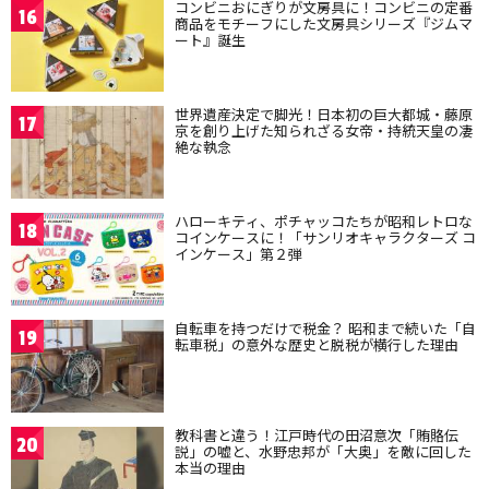
コンビニおにぎりが文房具に！コンビニの定番
16
商品をモチーフにした文房具シリーズ『ジムマ
ート』誕生
世界遺産決定で脚光！日本初の巨大都城・藤原
17
京を創り上げた知られざる女帝・持統天皇の凄
絶な執念
ハローキティ、ポチャッコたちが昭和レトロな
18
コインケースに！「サンリオキャラクターズ コ
インケース」第２弾
自転車を持つだけで税金？ 昭和まで続いた「自
19
転車税」の意外な歴史と脱税が横行した理由
教科書と違う！江戸時代の田沼意次「賄賂伝
20
説」の嘘と、水野忠邦が「大奥」を敵に回した
本当の理由