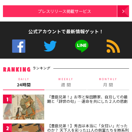
プレスリリース掲載サービス
公式アカウントで最新情報ゲット！
ランキング
RANKING
DAILY
WEEKLY
MONTHLY
24時間
週 間
月 間
『豊臣兄弟！』お市と柴田勝家、自刃しての最
1
期と「辞世の句」…運命を共にした２人の悲劇
【豊臣兄弟！】秀吉は本当に「女狂い」だった
2
のか？ 天下人を彩った11人の側室たちを時系列