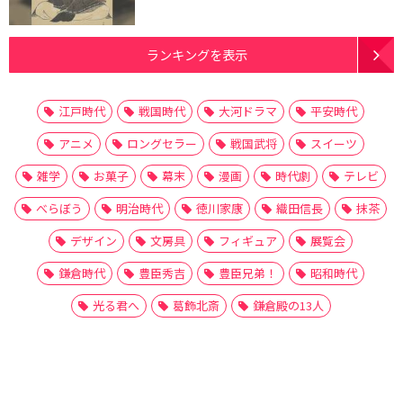
ランキングを表示
江戸時代
戦国時代
大河ドラマ
平安時代
アニメ
ロングセラー
戦国武将
スイーツ
雑学
お菓子
幕末
漫画
時代劇
テレビ
べらぼう
明治時代
徳川家康
織田信長
抹茶
デザイン
文房具
フィギュア
展覧会
鎌倉時代
豊臣秀吉
豊臣兄弟！
昭和時代
光る君へ
葛飾北斎
鎌倉殿の13人