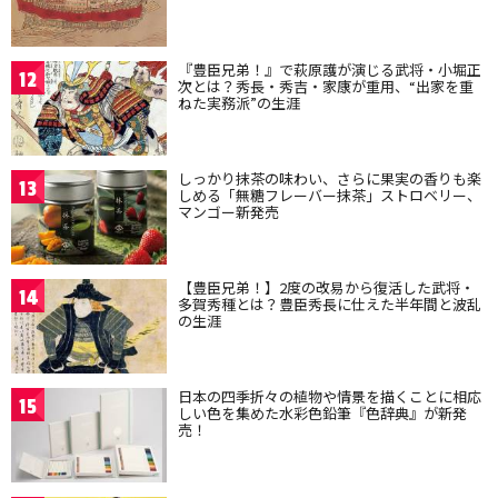
『豊臣兄弟！』で萩原護が演じる武将・小堀正
12
次とは？秀長・秀吉・家康が重用、“出家を重
ねた実務派”の生涯
しっかり抹茶の味わい、さらに果実の香りも楽
13
しめる「無糖フレーバー抹茶」ストロベリー、
マンゴー新発売
【豊臣兄弟！】2度の改易から復活した武将・
14
多賀秀種とは？豊臣秀長に仕えた半年間と波乱
の生涯
日本の四季折々の植物や情景を描くことに相応
15
しい色を集めた水彩色鉛筆『色辞典』が新発
売！