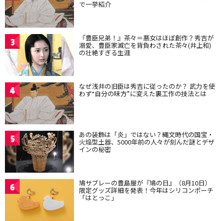
で一挙紹介
『豊臣兄弟！』茶々＝悪女はほぼ創作？秀吉が
3
溺愛、豊臣家滅亡を背負わされた茶々(井上和)
の壮絶すぎる生涯
なぜ浅井の旧臣は秀吉に従ったのか？ 武力を使
4
わず“自分の味方”に変えた裏工作の技法とは
あの装飾は「炎」ではない？縄文時代の国宝・
5
火焔型土器、5000年前の人々が刻んだ謎とデザ
インの秘密
鳩サブレーの豊島屋が『鳩の日』（8月10日）
6
限定グッズ詳細を発表！今年はシリコンポーチ
「はとっこ」