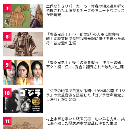
土偶なりきりパーカーも！青森の縄文遺跡群で
7
発掘された土偶がモチーフのキュートなグッズ
が新発売
『豊臣兄弟！』小一郎の5万の大軍に徹底抗
8
戦！切腹覚悟で長宗我部元親に降伏を迫った武
将・谷忠澄の生涯
『豊臣兄弟！』後半の鍵を握る「浅井三姉妹」
9
茶々・初・江——秀吉に翻弄された波乱の生涯
ゴジラの咆哮で目覚める朝…1954年公開『ゴジ
10
ラ』の貴重音源を搭載した「ゴジラ音声目覚ま
し時計」が新発売
村上水軍を率いた戦国武将！幼い弟を支え、共
11
に海へ散った得居通幸の波乱に満ちた生涯