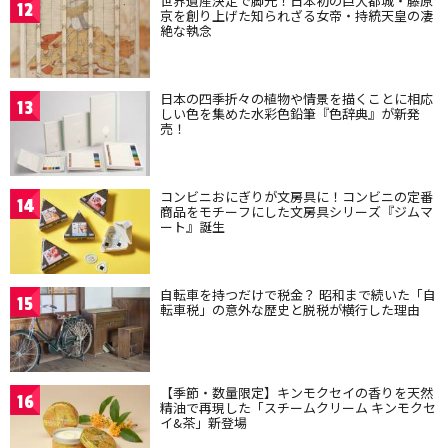
世界遺産決定で脚光！日本初の巨大都城・藤原
12
京を創り上げた知られざる女帝・持統天皇の凄
絶な執念
日本の四季折々の植物や情景を描くことに相応
13
しい色を集めた水彩色鉛筆『色辞典』が新発
売！
コンビニおにぎりが文房具に！コンビニの定番
14
商品をモチーフにした文房具シリーズ『ジムマ
ート』誕生
自転車を持つだけで税金？ 昭和まで続いた「自
15
転車税」の意外な歴史と脱税が横行した理由
【季節・数量限定】キンモクセイの香りを天然
16
精油で再現した「スチームクリーム キンモクセ
イ&茶」新登場