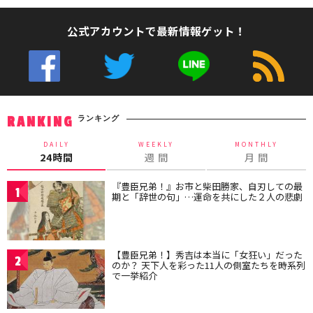
公式アカウントで最新情報ゲット！
ランキング
RANKING
DAILY
WEEKLY
MONTHLY
24時間
週 間
月 間
『豊臣兄弟！』お市と柴田勝家、自刃しての最
1
期と「辞世の句」…運命を共にした２人の悲劇
【豊臣兄弟！】秀吉は本当に「女狂い」だった
2
のか？ 天下人を彩った11人の側室たちを時系列
で一挙紹介