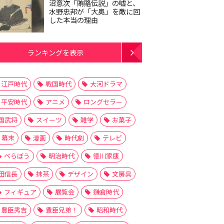
沼意次「賄賂伝説」の嘘と、
水野忠邦が「大奥」を敵に回
した本当の理由
ランキングを表示
江戸時代
戦国時代
大河ドラマ
平安時代
アニメ
ロングセラー
国武将
スイーツ
雑学
お菓子
幕末
漫画
時代劇
テレビ
べらぼう
明治時代
徳川家康
田信長
抹茶
デザイン
文房具
フィギュア
展覧会
鎌倉時代
豊臣秀吉
豊臣兄弟！
昭和時代