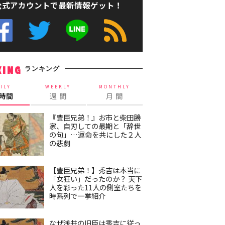
公式アカウントで最新情報ゲット！
ランキング
KING
ILY
WEEKLY
MONTHLY
4時間
週 間
月 間
『豊臣兄弟！』お市と柴田勝
家、自刃しての最期と「辞世
の句」…運命を共にした２人
の悲劇
【豊臣兄弟！】秀吉は本当に
「女狂い」だったのか？ 天下
人を彩った11人の側室たちを
時系列で一挙紹介
なぜ浅井の旧臣は秀吉に従っ