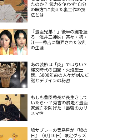
たのか？ 武力を使わず“自分
の味方”に変えた裏工作の技
法とは
『豊臣兄弟！』後半の鍵を握
る「浅井三姉妹」茶々・初・
江——秀吉に翻弄された波乱
の生涯
あの装飾は「炎」ではない？
縄文時代の国宝・火焔型土
器、5000年前の人々が刻んだ
謎とデザインの秘密
もしも豊臣秀長が長生きして
いたら…？秀吉の暴走と豊臣
家滅亡を防げた「最強のカリ
スマ性」
鳩サブレーの豊島屋が『鳩の
日』（8月10日）限定グッズ