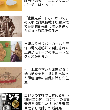
詳細を発表！今年はシリコン
ポーチ「はとっこ」
『豊臣兄弟！』小一郎の5万
の大軍に徹底抗戦！切腹覚悟
で長宗我部元親に降伏を迫っ
た武将・谷忠澄の生涯
土偶なりきりパーカーも！青
森の縄文遺跡群で発掘された
土偶がモチーフのキュートな
グッズが新発売
村上水軍を率いた戦国武将！
幼い弟を支え、共に海へ散っ
た得居通幸の波乱に満ちた生
涯
ゴジラの咆哮で目覚める朝…
1954年公開『ゴジラ』の貴重
音源を搭載した「ゴジラ音声
目覚まし時計」が新発売