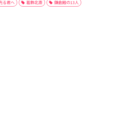
光る君へ
葛飾北斎
鎌倉殿の13人