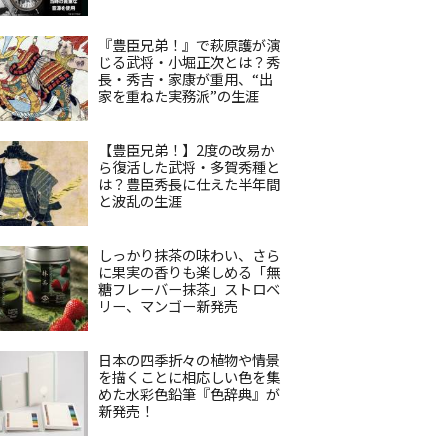
『豊臣兄弟！』で萩原護が演
じる武将・小堀正次とは？秀
長・秀吉・家康が重用、“出
家を重ねた実務派”の生涯
【豊臣兄弟！】2度の改易か
ら復活した武将・多賀秀種と
は？豊臣秀長に仕えた半年間
と波乱の生涯
しっかり抹茶の味わい、さら
に果実の香りも楽しめる「無
糖フレーバー抹茶」ストロベ
リー、マンゴー新発売
日本の四季折々の植物や情景
を描くことに相応しい色を集
めた水彩色鉛筆『色辞典』が
新発売！