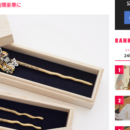
絢爛豪華に
RAN
DA
2
1
2