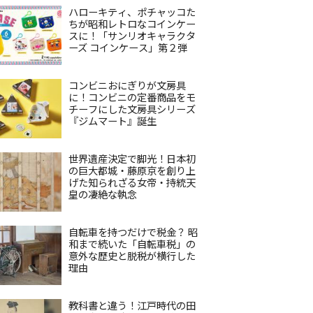
ハローキティ、ポチャッコた
ちが昭和レトロなコインケー
スに！「サンリオキャラクタ
ーズ コインケース」第２弾
コンビニおにぎりが文房具
に！コンビニの定番商品をモ
チーフにした文房具シリーズ
『ジムマート』誕生
世界遺産決定で脚光！日本初
の巨大都城・藤原京を創り上
げた知られざる女帝・持統天
皇の凄絶な執念
自転車を持つだけで税金？ 昭
和まで続いた「自転車税」の
意外な歴史と脱税が横行した
理由
教科書と違う！江戸時代の田