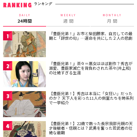
ランキング
RANKING
DAILY
WEEKLY
MONTHLY
24時間
週 間
月 間
『豊臣兄弟！』お市と柴田勝家、自刃しての最
1
期と「辞世の句」…運命を共にした２人の悲劇
『豊臣兄弟！』茶々＝悪女はほぼ創作？秀吉が
2
溺愛、豊臣家滅亡を背負わされた茶々(井上和)
の壮絶すぎる生涯
【豊臣兄弟！】秀吉は本当に「女狂い」だった
3
のか？ 天下人を彩った11人の側室たちを時系列
で一挙紹介
【豊臣兄弟！】22歳で散った長宗我部元親の天
4
才後継者・信親とは？武勇を奮った若武者の壮
絶な最期