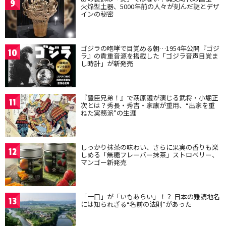
9
火焔型土器、5000年前の人々が刻んだ謎とデザ
インの秘密
ゴジラの咆哮で目覚める朝…1954年公開『ゴジ
10
ラ』の貴重音源を搭載した「ゴジラ音声目覚ま
し時計」が新発売
『豊臣兄弟！』で萩原護が演じる武将・小堀正
11
次とは？秀長・秀吉・家康が重用、“出家を重
ねた実務派”の生涯
しっかり抹茶の味わい、さらに果実の香りも楽
12
しめる「無糖フレーバー抹茶」ストロベリー、
マンゴー新発売
「一口」が「いもあらい」！？ 日本の難読地名
13
には知られざる“名前の法則”があった