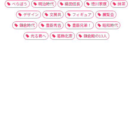
べらぼう
明治時代
織田信長
徳川家康
抹茶
デザイン
文房具
フィギュア
展覧会
鎌倉時代
豊臣秀吉
豊臣兄弟！
昭和時代
光る君へ
葛飾北斎
鎌倉殿の13人