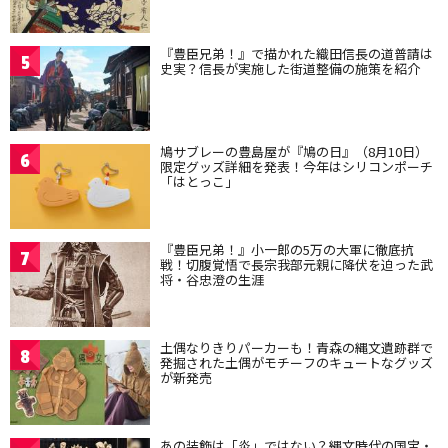
『豊臣兄弟！』で描かれた織田信長の道普請は
5
史実？信長が実施した街道整備の施策を紹介
鳩サブレーの豊島屋が『鳩の日』（8月10日）
6
限定グッズ詳細を発表！今年はシリコンポーチ
「はとっこ」
『豊臣兄弟！』小一郎の5万の大軍に徹底抗
7
戦！切腹覚悟で長宗我部元親に降伏を迫った武
将・谷忠澄の生涯
土偶なりきりパーカーも！青森の縄文遺跡群で
8
発掘された土偶がモチーフのキュートなグッズ
が新発売
あの装飾は「炎」ではない？縄文時代の国宝・