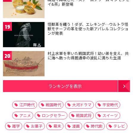
イ&茶」新登場
怪獣革を纏う！ダダ、エレキング…ウルトラ怪
19
獣モチーフの革を使った新アパレルコレクショ
ンが発表
村上水軍を率いた戦国武将！幼い弟を支え、共
20
に海へ散った得居通幸の波乱に満ちた生涯
ランキングを表示
江戸時代
戦国時代
大河ドラマ
平安時代
アニメ
ロングセラー
戦国武将
スイーツ
雑学
お菓子
幕末
漫画
時代劇
テレビ