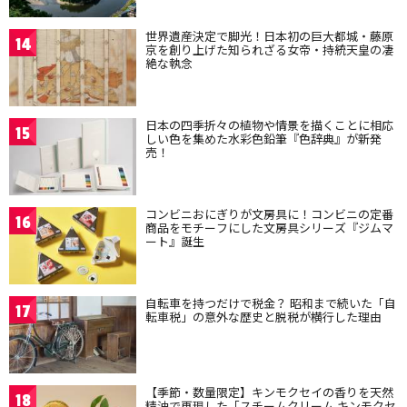
世界遺産決定で脚光！日本初の巨大都城・藤原
14
京を創り上げた知られざる女帝・持統天皇の凄
絶な執念
日本の四季折々の植物や情景を描くことに相応
15
しい色を集めた水彩色鉛筆『色辞典』が新発
売！
コンビニおにぎりが文房具に！コンビニの定番
16
商品をモチーフにした文房具シリーズ『ジムマ
ート』誕生
自転車を持つだけで税金？ 昭和まで続いた「自
17
転車税」の意外な歴史と脱税が横行した理由
【季節・数量限定】キンモクセイの香りを天然
18
精油で再現した「スチームクリーム キンモクセ