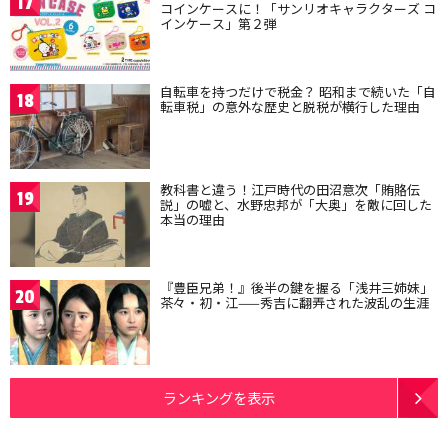
17
コインケースに！「サンリオキャラクターズ コ
インケース」第２弾
自転車を持つだけで税金？ 昭和まで続いた「自
18
転車税」の意外な歴史と脱税が横行した理由
教科書と違う！江戸時代の田沼意次「賄賂伝
19
説」の嘘と、水野忠邦が「大奥」を敵に回した
本当の理由
『豊臣兄弟！』後半の鍵を握る「浅井三姉妹」
20
茶々・初・江——秀吉に翻弄された波乱の生涯
ランキングを表示