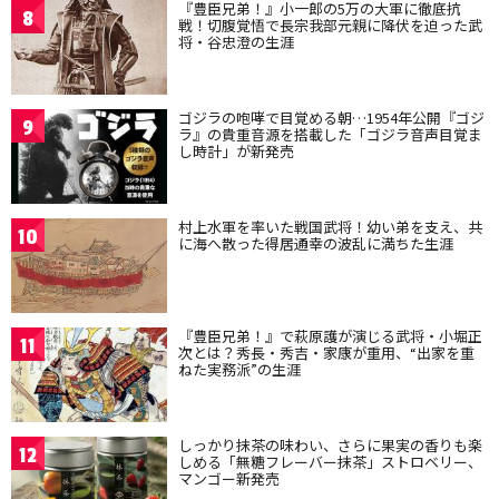
『豊臣兄弟！』小一郎の5万の大軍に徹底抗
8
戦！切腹覚悟で長宗我部元親に降伏を迫った武
将・谷忠澄の生涯
ゴジラの咆哮で目覚める朝…1954年公開『ゴジ
9
ラ』の貴重音源を搭載した「ゴジラ音声目覚ま
し時計」が新発売
村上水軍を率いた戦国武将！幼い弟を支え、共
10
に海へ散った得居通幸の波乱に満ちた生涯
『豊臣兄弟！』で萩原護が演じる武将・小堀正
11
次とは？秀長・秀吉・家康が重用、“出家を重
ねた実務派”の生涯
しっかり抹茶の味わい、さらに果実の香りも楽
12
しめる「無糖フレーバー抹茶」ストロベリー、
マンゴー新発売