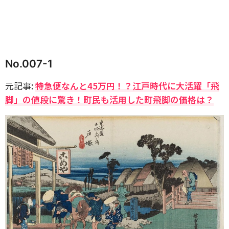
No.007-1
元記事:
特急便なんと45万円！？江戸時代に大活躍「飛
脚」の値段に驚き！町民も活用した町飛脚の価格は？