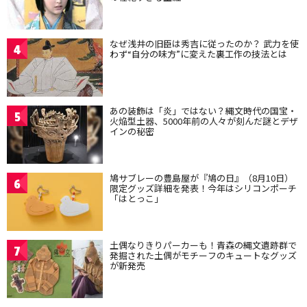
なぜ浅井の旧臣は秀吉に従ったのか？ 武力を使
4
わず“自分の味方”に変えた裏工作の技法とは
あの装飾は「炎」ではない？縄文時代の国宝・
5
火焔型土器、5000年前の人々が刻んだ謎とデザ
インの秘密
鳩サブレーの豊島屋が『鳩の日』（8月10日）
6
限定グッズ詳細を発表！今年はシリコンポーチ
「はとっこ」
土偶なりきりパーカーも！青森の縄文遺跡群で
7
発掘された土偶がモチーフのキュートなグッズ
が新発売