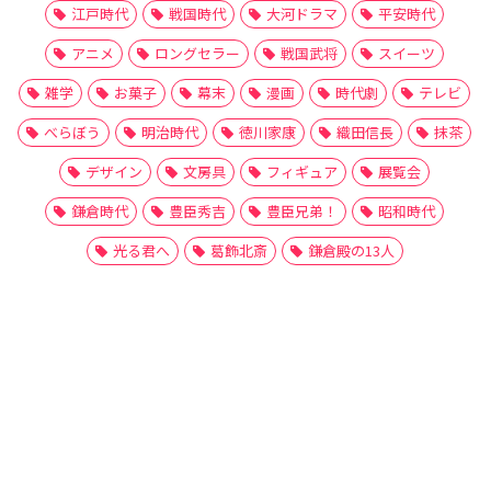
江戸時代
戦国時代
大河ドラマ
平安時代
アニメ
ロングセラー
戦国武将
スイーツ
雑学
お菓子
幕末
漫画
時代劇
テレビ
べらぼう
明治時代
徳川家康
織田信長
抹茶
デザイン
文房具
フィギュア
展覧会
鎌倉時代
豊臣秀吉
豊臣兄弟！
昭和時代
光る君へ
葛飾北斎
鎌倉殿の13人