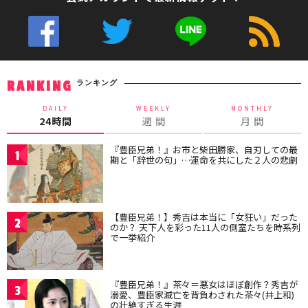
ランキング
RANKING
DAILY
WEEKLY
MONTHLY
24時間
週 間
月 間
『豊臣兄弟！』お市と柴田勝家、自刃しての最
1
期と「辞世の句」…運命を共にした２人の悲劇
【豊臣兄弟！】秀吉は本当に「女狂い」だった
2
のか？ 天下人を彩った11人の側室たちを時系列
で一挙紹介
『豊臣兄弟！』茶々＝悪女はほぼ創作？秀吉が
3
溺愛、豊臣家滅亡を背負わされた茶々(井上和)
の壮絶すぎる生涯