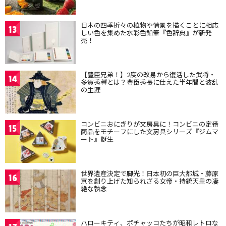
日本の四季折々の植物や情景を描くことに相応
13
しい色を集めた水彩色鉛筆『色辞典』が新発
売！
【豊臣兄弟！】2度の改易から復活した武将・
14
多賀秀種とは？豊臣秀長に仕えた半年間と波乱
の生涯
コンビニおにぎりが文房具に！コンビニの定番
15
商品をモチーフにした文房具シリーズ『ジムマ
ート』誕生
世界遺産決定で脚光！日本初の巨大都城・藤原
16
京を創り上げた知られざる女帝・持統天皇の凄
絶な執念
ハローキティ、ポチャッコたちが昭和レトロな