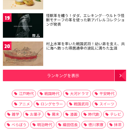
怪獣革を纏う！ダダ、エレキング…ウルトラ怪
19
獣モチーフの革を使った新アパレルコレクショ
ンが発表
村上水軍を率いた戦国武将！幼い弟を支え、共
20
に海へ散った得居通幸の波乱に満ちた生涯
ランキングを表示
江戸時代
戦国時代
大河ドラマ
平安時代
アニメ
ロングセラー
戦国武将
スイーツ
雑学
お菓子
幕末
漫画
時代劇
テレビ
べらぼう
明治時代
織田信長
徳川家康
抹茶