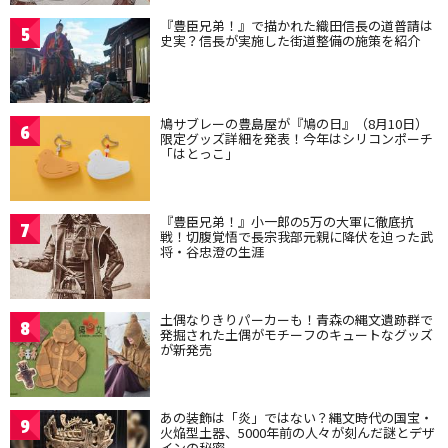
『豊臣兄弟！』で描かれた織田信長の道普請は
5
史実？信長が実施した街道整備の施策を紹介
鳩サブレーの豊島屋が『鳩の日』（8月10日）
6
限定グッズ詳細を発表！今年はシリコンポーチ
「はとっこ」
『豊臣兄弟！』小一郎の5万の大軍に徹底抗
7
戦！切腹覚悟で長宗我部元親に降伏を迫った武
将・谷忠澄の生涯
土偶なりきりパーカーも！青森の縄文遺跡群で
8
発掘された土偶がモチーフのキュートなグッズ
が新発売
あの装飾は「炎」ではない？縄文時代の国宝・
9
火焔型土器、5000年前の人々が刻んだ謎とデザ
インの秘密