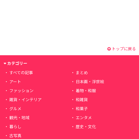
トップに戻る
カテゴリー
すべての記事
まとめ
アート
日本画・浮世絵
ファッション
着物・和服
雑貨・インテリア
和雑貨
グルメ
和菓子
観光・地域
エンタメ
暮らし
歴史・文化
古写真