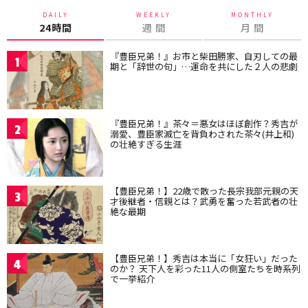
DAILY
WEEKLY
MONTHLY
24時間
週 間
月 間
『豊臣兄弟！』お市と柴田勝家、自刃しての最
1
期と「辞世の句」…運命を共にした２人の悲劇
『豊臣兄弟！』茶々＝悪女はほぼ創作？秀吉が
2
溺愛、豊臣家滅亡を背負わされた茶々(井上和)
の壮絶すぎる生涯
【豊臣兄弟！】22歳で散った長宗我部元親の天
3
才後継者・信親とは？武勇を奮った若武者の壮
絶な最期
【豊臣兄弟！】秀吉は本当に「女狂い」だった
4
のか？ 天下人を彩った11人の側室たちを時系列
で一挙紹介