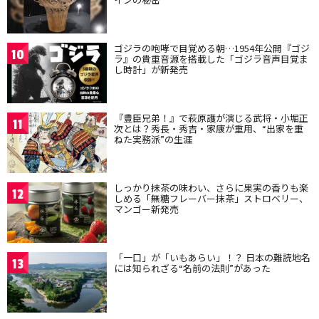
ゴジラの咆哮で目覚める朝…1954年公開『ゴジ
10
ラ』の貴重音源を搭載した「ゴジラ音声目覚ま
し時計」が新発売
『豊臣兄弟！』で萩原護が演じる武将・小堀正
11
次とは？秀長・秀吉・家康が重用、“出家を重
ねた実務派”の生涯
しっかり抹茶の味わい、さらに果実の香りも楽
12
しめる「無糖フレーバー抹茶」ストロベリー、
マンゴー新発売
「一口」が「いもあらい」！？ 日本の難読地名
13
には知られざる“名前の法則”があった