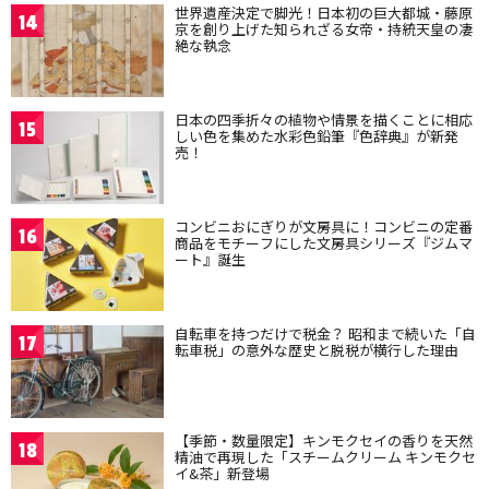
世界遺産決定で脚光！日本初の巨大都城・藤原
14
京を創り上げた知られざる女帝・持統天皇の凄
絶な執念
日本の四季折々の植物や情景を描くことに相応
15
しい色を集めた水彩色鉛筆『色辞典』が新発
売！
コンビニおにぎりが文房具に！コンビニの定番
16
商品をモチーフにした文房具シリーズ『ジムマ
ート』誕生
自転車を持つだけで税金？ 昭和まで続いた「自
17
転車税」の意外な歴史と脱税が横行した理由
【季節・数量限定】キンモクセイの香りを天然
18
精油で再現した「スチームクリーム キンモクセ
イ&茶」新登場