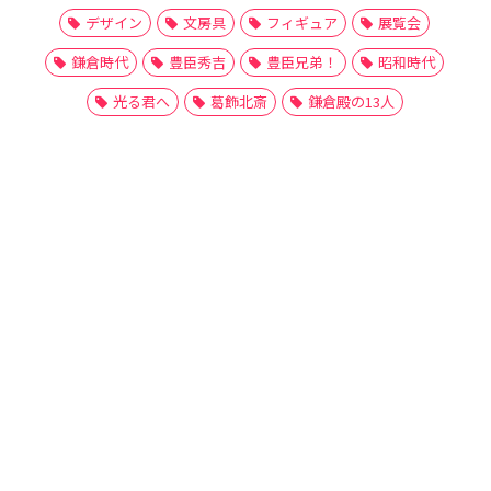
デザイン
文房具
フィギュア
展覧会
鎌倉時代
豊臣秀吉
豊臣兄弟！
昭和時代
光る君へ
葛飾北斎
鎌倉殿の13人