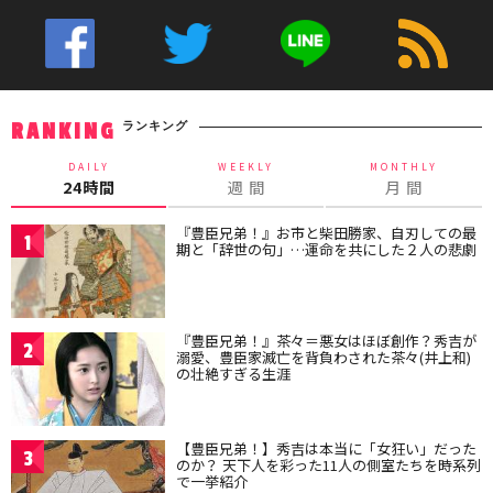
ランキング
RANKING
DAILY
WEEKLY
MONTHLY
24時間
週 間
月 間
『豊臣兄弟！』お市と柴田勝家、自刃しての最
1
期と「辞世の句」…運命を共にした２人の悲劇
『豊臣兄弟！』茶々＝悪女はほぼ創作？秀吉が
2
溺愛、豊臣家滅亡を背負わされた茶々(井上和)
の壮絶すぎる生涯
【豊臣兄弟！】秀吉は本当に「女狂い」だった
3
のか？ 天下人を彩った11人の側室たちを時系列
で一挙紹介