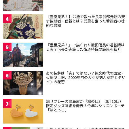
【豊臣兄弟！】22歳で散った長宗我部元親の天
4
才後継者・信親とは？武勇を奮った若武者の壮
絶な最期
『豊臣兄弟！』で描かれた織田信長の道普請は
5
史実？信長が実施した街道整備の施策を紹介
あの装飾は「炎」ではない？縄文時代の国宝・
6
火焔型土器、5000年前の人々が刻んだ謎とデザ
インの秘密
鳩サブレーの豊島屋が『鳩の日』（8月10日）
7
限定グッズ詳細を発表！今年はシリコンポーチ
「はとっこ」