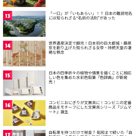
「一口」が「いもあらい」！？ 日本の難読地名
13
には知られざる“名前の法則”があった
世界遺産決定で脚光！日本初の巨大都城・藤原
14
京を創り上げた知られざる女帝・持統天皇の凄
絶な執念
日本の四季折々の植物や情景を描くことに相応
15
しい色を集めた水彩色鉛筆『色辞典』が新発
売！
コンビニおにぎりが文房具に！コンビニの定番
16
商品をモチーフにした文房具シリーズ『ジムマ
ート』誕生
自転車を持つだけで税金？ 昭和まで続いた「自
17