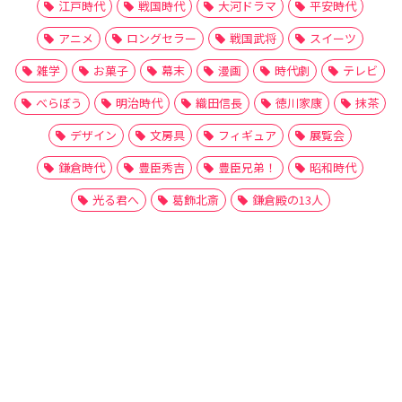
江戸時代
戦国時代
大河ドラマ
平安時代
アニメ
ロングセラー
戦国武将
スイーツ
雑学
お菓子
幕末
漫画
時代劇
テレビ
べらぼう
明治時代
織田信長
徳川家康
抹茶
デザイン
文房具
フィギュア
展覧会
鎌倉時代
豊臣秀吉
豊臣兄弟！
昭和時代
光る君へ
葛飾北斎
鎌倉殿の13人