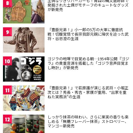
土偶なりきりパーカーも！青森の縄文遺跡群で
8
発掘された土偶がモチーフのキュートなグッズ
が新発売
『豊臣兄弟！』小一郎の5万の大軍に徹底抗
9
戦！切腹覚悟で長宗我部元親に降伏を迫った武
将・谷忠澄の生涯
ゴジラの咆哮で目覚める朝…1954年公開『ゴジ
10
ラ』の貴重音源を搭載した「ゴジラ音声目覚ま
し時計」が新発売
『豊臣兄弟！』で萩原護が演じる武将・小堀正
11
次とは？秀長・秀吉・家康が重用、“出家を重
ねた実務派”の生涯
しっかり抹茶の味わい、さらに果実の香りも楽
12
しめる「無糖フレーバー抹茶」ストロベリー、
マンゴー新発売