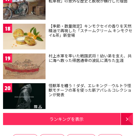
転車税」の意外な歴史と脱税が横行した理由
【季節・数量限定】キンモクセイの香りを天然
18
精油で再現した「スチームクリーム キンモクセ
イ&茶」新登場
村上水軍を率いた戦国武将！幼い弟を支え、共
19
に海へ散った得居通幸の波乱に満ちた生涯
怪獣革を纏う！ダダ、エレキング…ウルトラ怪
20
獣モチーフの革を使った新アパレルコレクショ
ンが発表
ランキングを表示