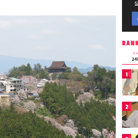
RAN
DA
2
1
2