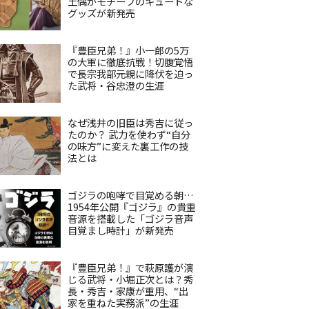
土偶がモチーフのキュートな
グッズが新発売
『豊臣兄弟！』小一郎の5万
の大軍に徹底抗戦！切腹覚悟
で長宗我部元親に降伏を迫っ
た武将・谷忠澄の生涯
なぜ浅井の旧臣は秀吉に従っ
たのか？ 武力を使わず“自分
の味方”に変えた裏工作の技
法とは
ゴジラの咆哮で目覚める朝…
1954年公開『ゴジラ』の貴重
音源を搭載した「ゴジラ音声
目覚まし時計」が新発売
『豊臣兄弟！』で萩原護が演
じる武将・小堀正次とは？秀
長・秀吉・家康が重用、“出
家を重ねた実務派”の生涯