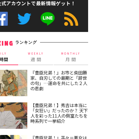
公式アカウントで最新情報ゲット！
ランキング
KING
ILY
WEEKLY
MONTHLY
4時間
週 間
月 間
『豊臣兄弟！』お市と柴田勝
家、自刃しての最期と「辞世
の句」…運命を共にした２人
の悲劇
【豊臣兄弟！】秀吉は本当に
「女狂い」だったのか？ 天下
人を彩った11人の側室たちを
時系列で一挙紹介
『豊臣兄弟！』茶々＝悪女は