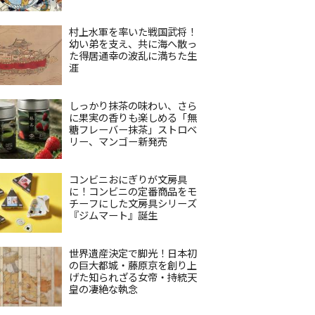
村上水軍を率いた戦国武将！
幼い弟を支え、共に海へ散っ
た得居通幸の波乱に満ちた生
涯
しっかり抹茶の味わい、さら
に果実の香りも楽しめる「無
糖フレーバー抹茶」ストロベ
リー、マンゴー新発売
コンビニおにぎりが文房具
に！コンビニの定番商品をモ
チーフにした文房具シリーズ
『ジムマート』誕生
世界遺産決定で脚光！日本初
の巨大都城・藤原京を創り上
げた知られざる女帝・持統天
皇の凄絶な執念