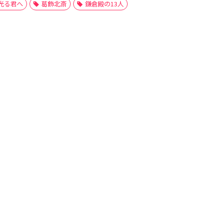
光る君へ
葛飾北斎
鎌倉殿の13人