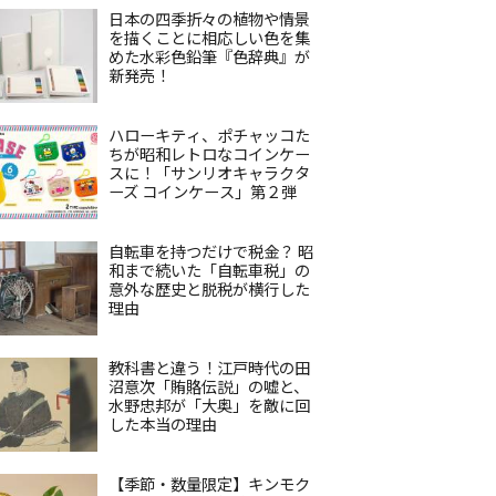
日本の四季折々の植物や情景
を描くことに相応しい色を集
めた水彩色鉛筆『色辞典』が
新発売！
ハローキティ、ポチャッコた
ちが昭和レトロなコインケー
スに！「サンリオキャラクタ
ーズ コインケース」第２弾
自転車を持つだけで税金？ 昭
和まで続いた「自転車税」の
意外な歴史と脱税が横行した
理由
教科書と違う！江戸時代の田
沼意次「賄賂伝説」の嘘と、
水野忠邦が「大奥」を敵に回
した本当の理由
【季節・数量限定】キンモク