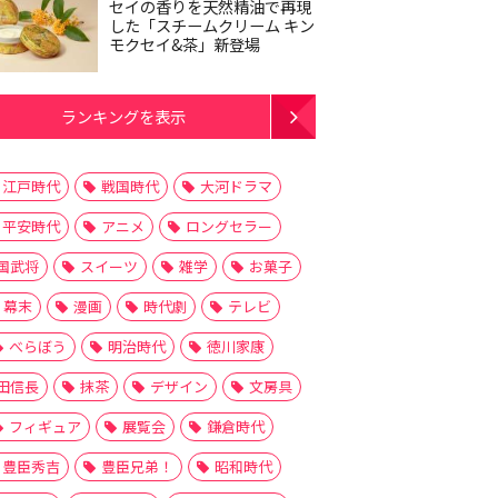
セイの香りを天然精油で再現
した「スチームクリーム キン
モクセイ&茶」新登場
ランキングを表示
江戸時代
戦国時代
大河ドラマ
平安時代
アニメ
ロングセラー
国武将
スイーツ
雑学
お菓子
幕末
漫画
時代劇
テレビ
べらぼう
明治時代
徳川家康
田信長
抹茶
デザイン
文房具
フィギュア
展覧会
鎌倉時代
豊臣秀吉
豊臣兄弟！
昭和時代