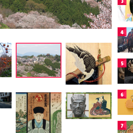
3
4
5
6
7