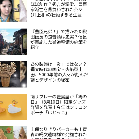
ほぼ創作？秀吉が溺愛、豊臣
家滅亡を背負わされた茶々
(井上和)の壮絶すぎる生涯
『豊臣兄弟！』で描かれた織
田信長の道普請は史実？信長
が実施した街道整備の施策を
紹介
あの装飾は「炎」ではない？
縄文時代の国宝・火焔型土
器、5000年前の人々が刻んだ
謎とデザインの秘密
鳩サブレーの豊島屋が『鳩の
日』（8月10日）限定グッズ
詳細を発表！今年はシリコン
ポーチ「はとっこ」
土偶なりきりパーカーも！青
森の縄文遺跡群で発掘された