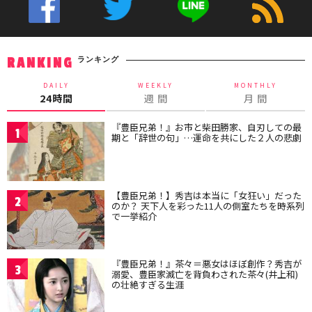
ランキング
RANKING
DAILY
WEEKLY
MONTHLY
24時間
週 間
月 間
『豊臣兄弟！』お市と柴田勝家、自刃しての最
1
期と「辞世の句」…運命を共にした２人の悲劇
【豊臣兄弟！】秀吉は本当に「女狂い」だった
2
のか？ 天下人を彩った11人の側室たちを時系列
で一挙紹介
『豊臣兄弟！』茶々＝悪女はほぼ創作？秀吉が
3
溺愛、豊臣家滅亡を背負わされた茶々(井上和)
の壮絶すぎる生涯