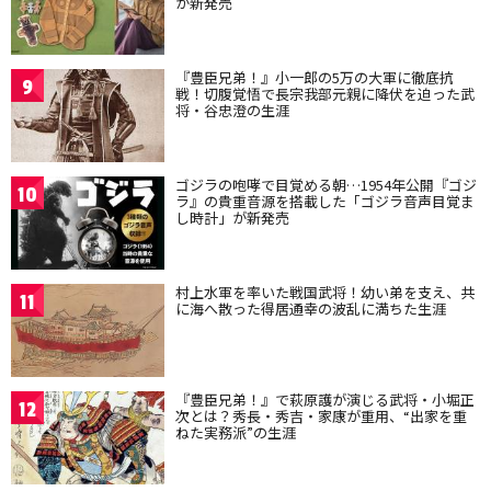
が新発売
『豊臣兄弟！』小一郎の5万の大軍に徹底抗
9
戦！切腹覚悟で長宗我部元親に降伏を迫った武
将・谷忠澄の生涯
ゴジラの咆哮で目覚める朝…1954年公開『ゴジ
10
ラ』の貴重音源を搭載した「ゴジラ音声目覚ま
し時計」が新発売
村上水軍を率いた戦国武将！幼い弟を支え、共
11
に海へ散った得居通幸の波乱に満ちた生涯
『豊臣兄弟！』で萩原護が演じる武将・小堀正
12
次とは？秀長・秀吉・家康が重用、“出家を重
ねた実務派”の生涯