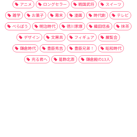
アニメ
ロングセラー
戦国武将
スイーツ
雑学
お菓子
幕末
漫画
時代劇
テレビ
べらぼう
明治時代
徳川家康
織田信長
抹茶
デザイン
文房具
フィギュア
展覧会
鎌倉時代
豊臣秀吉
豊臣兄弟！
昭和時代
光る君へ
葛飾北斎
鎌倉殿の13人