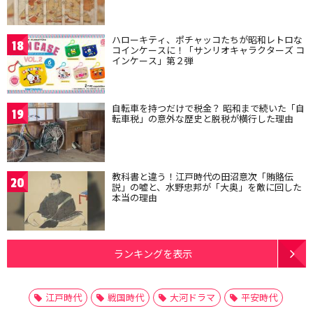
ハローキティ、ポチャッコたちが昭和レトロな
18
コインケースに！「サンリオキャラクターズ コ
インケース」第２弾
自転車を持つだけで税金？ 昭和まで続いた「自
19
転車税」の意外な歴史と脱税が横行した理由
教科書と違う！江戸時代の田沼意次「賄賂伝
20
説」の嘘と、水野忠邦が「大奥」を敵に回した
本当の理由
ランキングを表示
江戸時代
戦国時代
大河ドラマ
平安時代