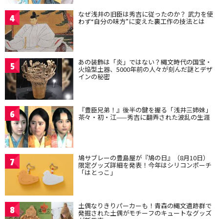
なぜ浅井の旧臣は秀吉に従ったのか？ 武力を使
4
わず“自分の味方”に変えた裏工作の技法とは
あの装飾は「炎」ではない？縄文時代の国宝・
5
火焔型土器、5000年前の人々が刻んだ謎とデザ
インの秘密
『豊臣兄弟！』後半の鍵を握る「浅井三姉妹」
6
茶々・初・江——秀吉に翻弄された波乱の生涯
鳩サブレーの豊島屋が『鳩の日』（8月10日）
7
限定グッズ詳細を発表！今年はシリコンポーチ
「はとっこ」
土偶なりきりパーカーも！青森の縄文遺跡群で
8
発掘された土偶がモチーフのキュートなグッズ