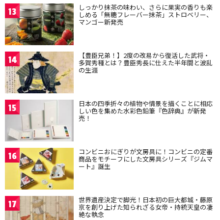
しっかり抹茶の味わい、さらに果実の香りも楽
13
しめる「無糖フレーバー抹茶」ストロベリー、
マンゴー新発売
【豊臣兄弟！】2度の改易から復活した武将・
14
多賀秀種とは？豊臣秀長に仕えた半年間と波乱
の生涯
日本の四季折々の植物や情景を描くことに相応
15
しい色を集めた水彩色鉛筆『色辞典』が新発
売！
コンビニおにぎりが文房具に！コンビニの定番
16
商品をモチーフにした文房具シリーズ『ジムマ
ート』誕生
世界遺産決定で脚光！日本初の巨大都城・藤原
17
京を創り上げた知られざる女帝・持統天皇の凄
絶な執念