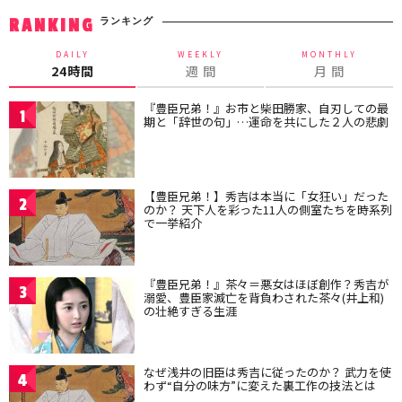
ランキング
RANKING
DAILY
WEEKLY
MONTHLY
24時間
週 間
月 間
『豊臣兄弟！』お市と柴田勝家、自刃しての最
1
期と「辞世の句」…運命を共にした２人の悲劇
【豊臣兄弟！】秀吉は本当に「女狂い」だった
2
のか？ 天下人を彩った11人の側室たちを時系列
で一挙紹介
『豊臣兄弟！』茶々＝悪女はほぼ創作？秀吉が
3
溺愛、豊臣家滅亡を背負わされた茶々(井上和)
の壮絶すぎる生涯
なぜ浅井の旧臣は秀吉に従ったのか？ 武力を使
4
わず“自分の味方”に変えた裏工作の技法とは