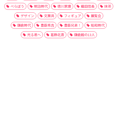
べらぼう
明治時代
徳川家康
織田信長
抹茶
デザイン
文房具
フィギュア
展覧会
鎌倉時代
豊臣秀吉
豊臣兄弟！
昭和時代
光る君へ
葛飾北斎
鎌倉殿の13人