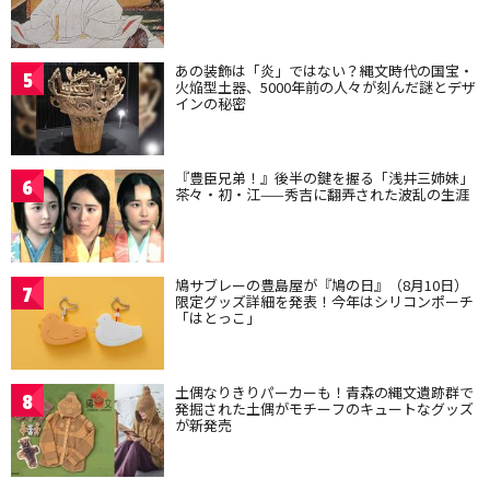
あの装飾は「炎」ではない？縄文時代の国宝・
5
火焔型土器、5000年前の人々が刻んだ謎とデザ
インの秘密
『豊臣兄弟！』後半の鍵を握る「浅井三姉妹」
6
茶々・初・江——秀吉に翻弄された波乱の生涯
鳩サブレーの豊島屋が『鳩の日』（8月10日）
7
限定グッズ詳細を発表！今年はシリコンポーチ
「はとっこ」
土偶なりきりパーカーも！青森の縄文遺跡群で
8
発掘された土偶がモチーフのキュートなグッズ
が新発売