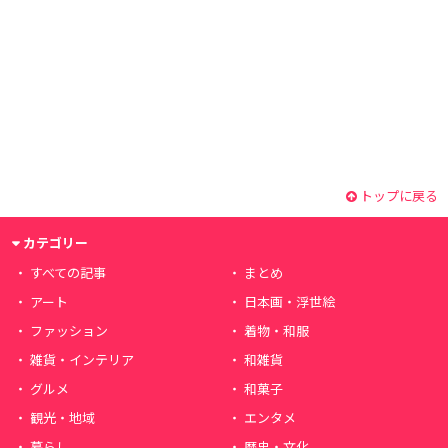
トップに戻る
カテゴリー
すべての記事
まとめ
アート
日本画・浮世絵
ファッション
着物・和服
雑貨・インテリア
和雑貨
グルメ
和菓子
観光・地域
エンタメ
暮らし
歴史・文化