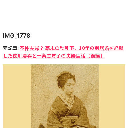
IMG_1778
元記事:
不仲夫婦？ 幕末の動乱下、10年の別居婚を経験
した徳川慶喜と一条美賀子の夫婦生活【後編】