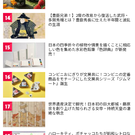
【豊臣兄弟！】2度の改易から復活した武将・
14
多賀秀種とは？豊臣秀長に仕えた半年間と波乱
の生涯
日本の四季折々の植物や情景を描くことに相応
15
しい色を集めた水彩色鉛筆『色辞典』が新発
売！
コンビニおにぎりが文房具に！コンビニの定番
16
商品をモチーフにした文房具シリーズ『ジムマ
ート』誕生
世界遺産決定で脚光！日本初の巨大都城・藤原
17
京を創り上げた知られざる女帝・持統天皇の凄
絶な執念
ハローキティ、ポチャッコたちが昭和レトロな