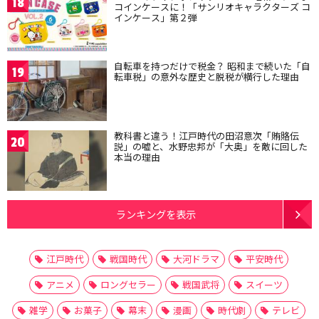
18
コインケースに！「サンリオキャラクターズ コ
インケース」第２弾
自転車を持つだけで税金？ 昭和まで続いた「自
19
転車税」の意外な歴史と脱税が横行した理由
教科書と違う！江戸時代の田沼意次「賄賂伝
20
説」の嘘と、水野忠邦が「大奥」を敵に回した
本当の理由
ランキングを表示
江戸時代
戦国時代
大河ドラマ
平安時代
アニメ
ロングセラー
戦国武将
スイーツ
雑学
お菓子
幕末
漫画
時代劇
テレビ