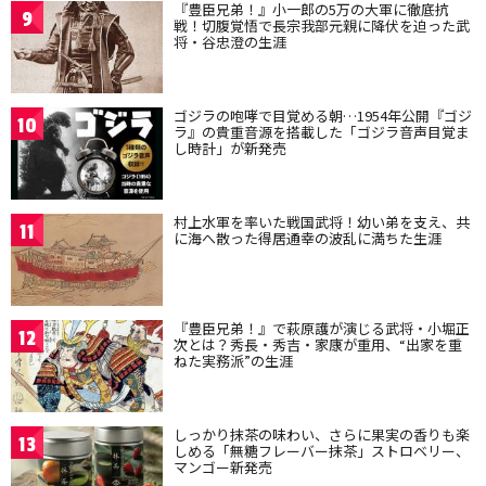
『豊臣兄弟！』小一郎の5万の大軍に徹底抗
9
戦！切腹覚悟で長宗我部元親に降伏を迫った武
将・谷忠澄の生涯
ゴジラの咆哮で目覚める朝…1954年公開『ゴジ
10
ラ』の貴重音源を搭載した「ゴジラ音声目覚ま
し時計」が新発売
村上水軍を率いた戦国武将！幼い弟を支え、共
11
に海へ散った得居通幸の波乱に満ちた生涯
『豊臣兄弟！』で萩原護が演じる武将・小堀正
12
次とは？秀長・秀吉・家康が重用、“出家を重
ねた実務派”の生涯
しっかり抹茶の味わい、さらに果実の香りも楽
13
しめる「無糖フレーバー抹茶」ストロベリー、
マンゴー新発売