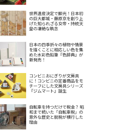
世界遺産決定で脚光！日本初
の巨大都城・藤原京を創り上
げた知られざる女帝・持統天
皇の凄絶な執念
日本の四季折々の植物や情景
を描くことに相応しい色を集
めた水彩色鉛筆『色辞典』が
新発売！
コンビニおにぎりが文房具
に！コンビニの定番商品をモ
チーフにした文房具シリーズ
『ジムマート』誕生
自転車を持つだけで税金？ 昭
和まで続いた「自転車税」の
意外な歴史と脱税が横行した
理由