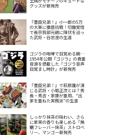
土偶がモチーフのキュートな
グッズが新発売
『豊臣兄弟！』小一郎の5万
の大軍に徹底抗戦！切腹覚悟
で長宗我部元親に降伏を迫っ
た武将・谷忠澄の生涯
ゴジラの咆哮で目覚める朝…
1954年公開『ゴジラ』の貴重
音源を搭載した「ゴジラ音声
目覚まし時計」が新発売
『豊臣兄弟！』で萩原護が演
じる武将・小堀正次とは？秀
長・秀吉・家康が重用、“出
家を重ねた実務派”の生涯
しっかり抹茶の味わい、さら
に果実の香りも楽しめる「無
糖フレーバー抹茶」ストロベ
リー、マンゴー新発売