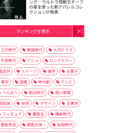
ング…ウルトラ怪獣モチーフ
の革を使った新アパレルコレ
クションが発表
ランキングを表示
江戸時代
戦国時代
大河ドラマ
平安時代
アニメ
ロングセラー
国武将
スイーツ
雑学
お菓子
幕末
漫画
時代劇
テレビ
べらぼう
明治時代
徳川家康
田信長
抹茶
デザイン
文房具
フィギュア
展覧会
鎌倉時代
豊臣秀吉
豊臣兄弟！
昭和時代