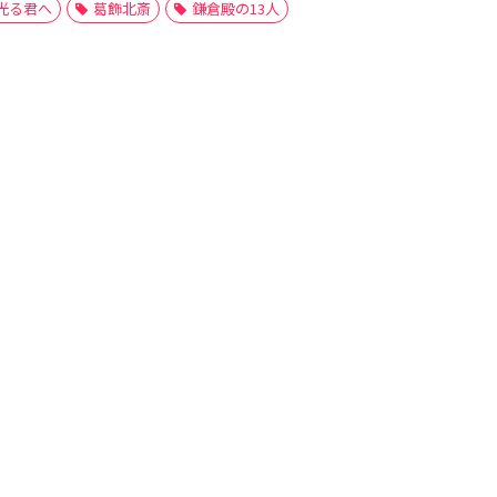
光る君へ
葛飾北斎
鎌倉殿の13人