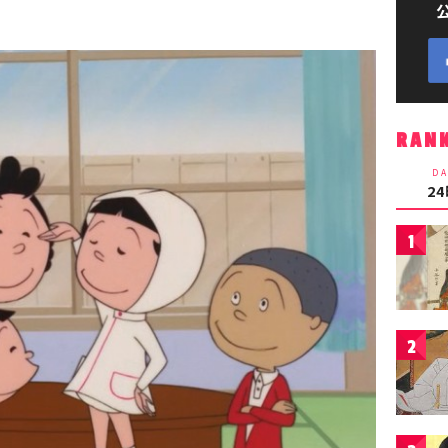
RAN
DA
2
1
2