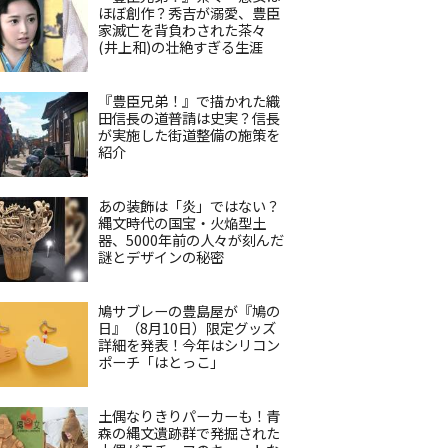
ほぼ創作？秀吉が溺愛、豊臣
家滅亡を背負わされた茶々
(井上和)の壮絶すぎる生涯
『豊臣兄弟！』で描かれた織
田信長の道普請は史実？信長
が実施した街道整備の施策を
紹介
あの装飾は「炎」ではない？
縄文時代の国宝・火焔型土
器、5000年前の人々が刻んだ
謎とデザインの秘密
鳩サブレーの豊島屋が『鳩の
日』（8月10日）限定グッズ
詳細を発表！今年はシリコン
ポーチ「はとっこ」
土偶なりきりパーカーも！青
森の縄文遺跡群で発掘された