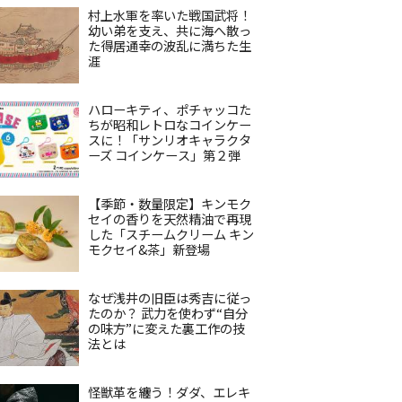
村上水軍を率いた戦国武将！
幼い弟を支え、共に海へ散っ
た得居通幸の波乱に満ちた生
涯
ハローキティ、ポチャッコた
ちが昭和レトロなコインケー
スに！「サンリオキャラクタ
ーズ コインケース」第２弾
【季節・数量限定】キンモク
セイの香りを天然精油で再現
した「スチームクリーム キン
モクセイ&茶」新登場
なぜ浅井の旧臣は秀吉に従っ
たのか？ 武力を使わず“自分
の味方”に変えた裏工作の技
法とは
怪獣革を纏う！ダダ、エレキ