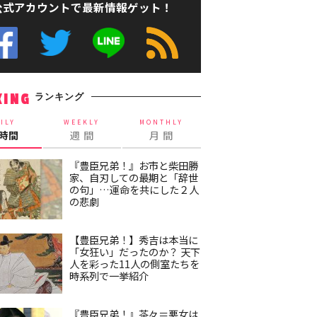
公式アカウントで最新情報ゲット！
ランキング
KING
ILY
WEEKLY
MONTHLY
4時間
週 間
月 間
『豊臣兄弟！』お市と柴田勝
家、自刃しての最期と「辞世
の句」…運命を共にした２人
の悲劇
【豊臣兄弟！】秀吉は本当に
「女狂い」だったのか？ 天下
人を彩った11人の側室たちを
時系列で一挙紹介
『豊臣兄弟！』茶々＝悪女は