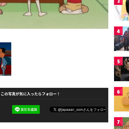
3
4
5
6
この写真が気に入ったらフォロー！
7