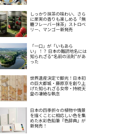
しっかり抹茶の味わい、さら
に果実の香りも楽しめる「無
糖フレーバー抹茶」ストロベ
リー、マンゴー新発売
「一口」が「いもあら
い」！？ 日本の難読地名には
知られざる“名前の法則”があ
った
世界遺産決定で脚光！日本初
の巨大都城・藤原京を創り上
げた知られざる女帝・持統天
皇の凄絶な執念
日本の四季折々の植物や情景
を描くことに相応しい色を集
めた水彩色鉛筆『色辞典』が
新発売！