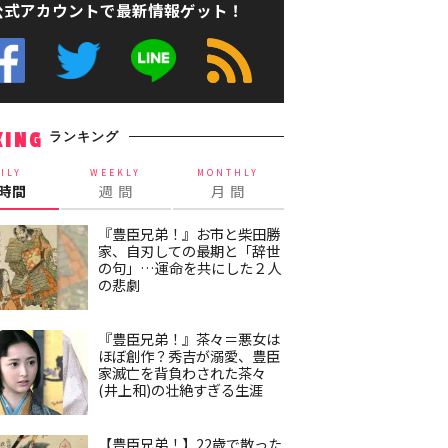
公式アカウントで最新情報ゲット！
ランキング
KING
ILY
WEEKLY
MONTHLY
4時間
週 間
月 間
『豊臣兄弟！』お市と柴田勝
家、自刃しての最期と「辞世
の句」…運命を共にした２人
の悲劇
『豊臣兄弟！』茶々＝悪女は
ほぼ創作？秀吉が溺愛、豊臣
家滅亡を背負わされた茶々
(井上和)の壮絶すぎる生涯
【豊臣兄弟！】22歳で散った