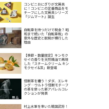
コンビニおにぎりが文房具
に！コンビニの定番商品をモ
チーフにした文房具シリーズ
『ジムマート』誕生
自転車を持つだけで税金？ 昭
和まで続いた「自転車税」の
意外な歴史と脱税が横行した
理由
【季節・数量限定】キンモク
セイの香りを天然精油で再現
した「スチームクリーム キン
モクセイ&茶」新登場
怪獣革を纏う！ダダ、エレキ
ング…ウルトラ怪獣モチーフ
の革を使った新アパレルコレ
クションが発表
村上水軍を率いた戦国武将！