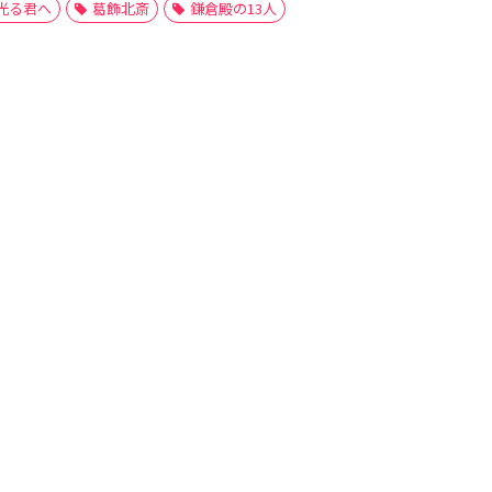
光る君へ
葛飾北斎
鎌倉殿の13人