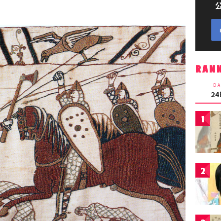
RAN
DA
2
1
2