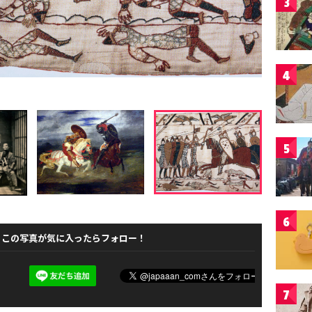
3
4
5
6
この写真が気に入ったらフォロー！
7