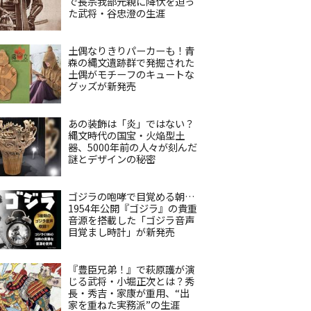
で長宗我部元親に降伏を迫っ
た武将・谷忠澄の生涯
土偶なりきりパーカーも！青
森の縄文遺跡群で発掘された
土偶がモチーフのキュートな
グッズが新発売
あの装飾は「炎」ではない？
縄文時代の国宝・火焔型土
器、5000年前の人々が刻んだ
謎とデザインの秘密
ゴジラの咆哮で目覚める朝…
1954年公開『ゴジラ』の貴重
音源を搭載した「ゴジラ音声
目覚まし時計」が新発売
『豊臣兄弟！』で萩原護が演
じる武将・小堀正次とは？秀
長・秀吉・家康が重用、“出
家を重ねた実務派”の生涯