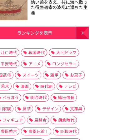
幼い弟を支え、共に海へ散っ
た得居通幸の波乱に満ちた生
涯
ランキングを表示
江戸時代
戦国時代
大河ドラマ
平安時代
アニメ
ロングセラー
国武将
スイーツ
雑学
お菓子
幕末
漫画
時代劇
テレビ
べらぼう
明治時代
織田信長
川家康
抹茶
デザイン
文房具
フィギュア
展覧会
鎌倉時代
豊臣秀吉
豊臣兄弟！
昭和時代