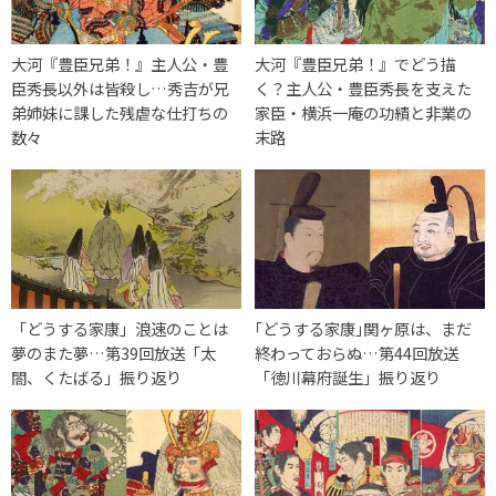
大河『豊臣兄弟！』主人公・豊
大河『豊臣兄弟！』でどう描
臣秀長以外は皆殺し…秀吉が兄
く？主人公・豊臣秀長を支えた
弟姉妹に課した残虐な仕打ちの
家臣・横浜一庵の功績と非業の
数々
末路
「どうする家康」浪速のことは
｢どうする家康｣関ヶ原は、まだ
夢のまた夢…第39回放送「太
終わっておらぬ…第44回放送
閤、くたばる」振り返り
「徳川幕府誕生」振り返り