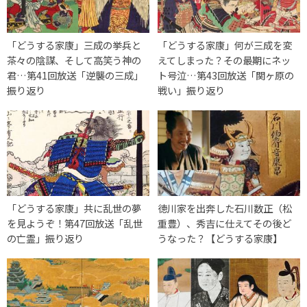
「どうする家康」三成の挙兵と
「どうする家康」何が三成を変
茶々の陰謀、そして高笑う神の
えてしまった？その最期にネッ
君…第41回放送「逆襲の三成」
ト号泣…第43回放送「関ヶ原の
振り返り
戦い」振り返り
「どうする家康」共に乱世の夢
徳川家を出奔した石川数正（松
を見ようぞ！第47回放送「乱世
重豊）、秀吉に仕えてその後ど
の亡霊」振り返り
うなった？【どうする家康】