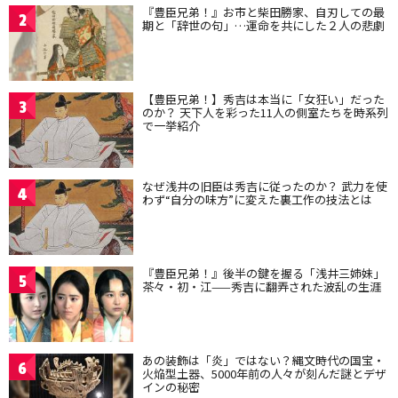
『豊臣兄弟！』お市と柴田勝家、自刃しての最
2
期と「辞世の句」…運命を共にした２人の悲劇
【豊臣兄弟！】秀吉は本当に「女狂い」だった
3
のか？ 天下人を彩った11人の側室たちを時系列
で一挙紹介
なぜ浅井の旧臣は秀吉に従ったのか？ 武力を使
4
わず“自分の味方”に変えた裏工作の技法とは
『豊臣兄弟！』後半の鍵を握る「浅井三姉妹」
5
茶々・初・江——秀吉に翻弄された波乱の生涯
あの装飾は「炎」ではない？縄文時代の国宝・
6
火焔型土器、5000年前の人々が刻んだ謎とデザ
インの秘密