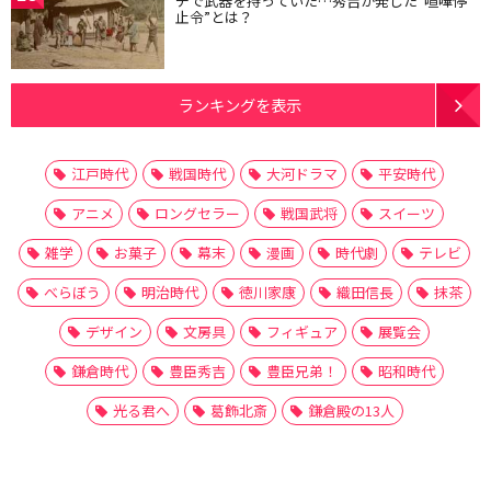
チで武器を持っていた…秀吉が発した“喧嘩停
止令”とは？
ランキングを表示
江戸時代
戦国時代
大河ドラマ
平安時代
アニメ
ロングセラー
戦国武将
スイーツ
雑学
お菓子
幕末
漫画
時代劇
テレビ
べらぼう
明治時代
徳川家康
織田信長
抹茶
デザイン
文房具
フィギュア
展覧会
鎌倉時代
豊臣秀吉
豊臣兄弟！
昭和時代
光る君へ
葛飾北斎
鎌倉殿の13人