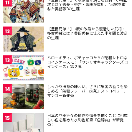
11
次とは？秀長・秀吉・家康が重用、“出家を重
ねた実務派”の生涯
【豊臣兄弟！】2度の改易から復活した武将・
12
多賀秀種とは？豊臣秀長に仕えた半年間と波乱
の生涯
ハローキティ、ポチャッコたちが昭和レトロな
13
コインケースに！「サンリオキャラクターズ コ
インケース」第２弾
しっかり抹茶の味わい、さらに果実の香りも楽
14
しめる「無糖フレーバー抹茶」ストロベリー、
マンゴー新発売
日本の四季折々の植物や情景を描くことに相応
15
しい色を集めた水彩色鉛筆『色辞典』が新発
売！