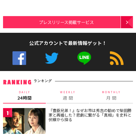
プレスリリース掲載サービス
公式アカウントで最新情報ゲット！
ランキング
RANKING
DAILY
WEEKLY
MONTHLY
24時間
週 間
月 間
『豊臣兄弟！』なぜお市は秀吉の勧めで柴田勝
1
家と再婚した？悲劇に繋がる「真相」を史料と
伏線から探る