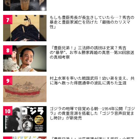
もしも豊臣秀長が長生きしていたら…？秀吉の
7
暴走と豊臣家滅亡を防げた「最強のカリスマ
性」
『豊臣兄弟！』三法師の誘拐は史実？秀吉
8
の“暴挙”、お市＆勝家再婚の真意…第30回放送
の真相考察
村上水軍を率いた戦国武将！幼い弟を支え、共
9
に海へ散った得居通幸の波乱に満ちた生涯
ゴジラの咆哮で目覚める朝…1954年公開『ゴジ
10
ラ』の貴重音源を搭載した「ゴジラ音声目覚ま
し時計」が新発売
『豊臣兄弟！』で萩原護が演じる武将・小堀正