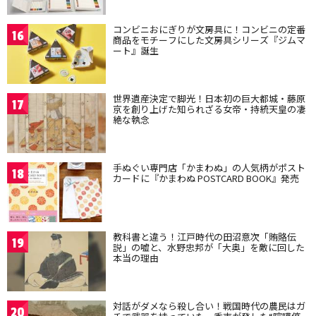
コンビニおにぎりが文房具に！コンビニの定番
16
商品をモチーフにした文房具シリーズ『ジムマ
ート』誕生
世界遺産決定で脚光！日本初の巨大都城・藤原
17
京を創り上げた知られざる女帝・持統天皇の凄
絶な執念
手ぬぐい専門店「かまわぬ」の人気柄がポスト
18
カードに『かまわぬ POSTCARD BOOK』発売
教科書と違う！江戸時代の田沼意次「賄賂伝
19
説」の嘘と、水野忠邦が「大奥」を敵に回した
本当の理由
対話がダメなら殺し合い！戦国時代の農民はガ
20