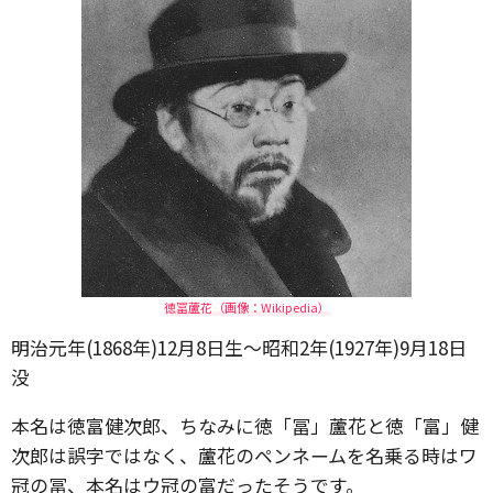
徳冨蘆花（画像：Wikipedia）
明治元年(1868年)12月8日生～昭和2年(1927年)9月18日
没
本名は徳富健次郎、ちなみに徳「冨」蘆花と徳「富」健
次郎は誤字ではなく、蘆花のペンネームを名乗る時はワ
冠の冨、本名はウ冠の富だったそうです。