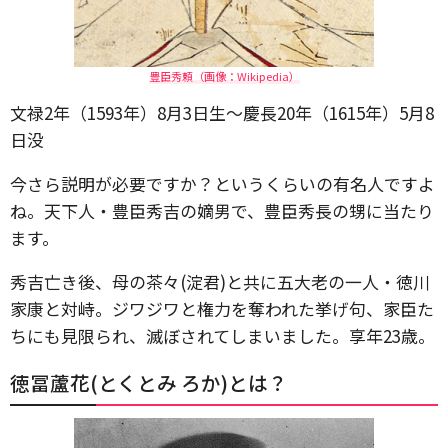
豊臣秀頼（画像：Wikipedia）
文禄2年（1593年）8月3日生～慶長20年（1615年）5月8
日没
今さら説明が必要ですか？というくらいの有名人ですよ
ね。天下人・豊臣秀吉の嫡男で、豊臣秀長の甥に当たり
ます。
秀吉亡き後、母の茶々(淀君)と共に五大老の一人・徳川
家康と対峙。ジワジワと権力を奪われた挙げ句、家臣た
ちにも見限られ、滅ぼされてしまいました。享年23歳。
徳冨蘆花(とくとみ ろか)とは？