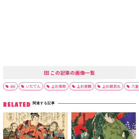
この記事の画像一覧
del
いだてん
上杉憲政
上杉景勝
上杉龍若丸
八重
関連する記事
RELATED