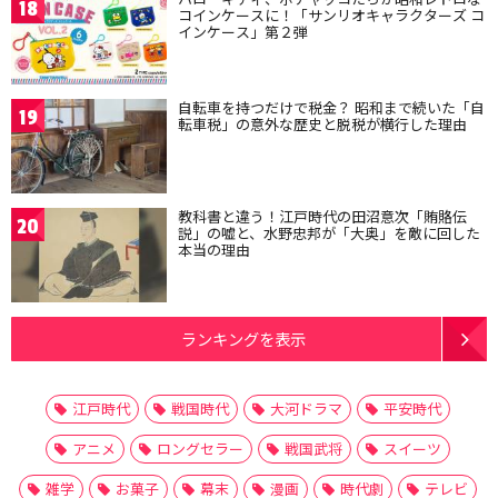
18
コインケースに！「サンリオキャラクターズ コ
インケース」第２弾
自転車を持つだけで税金？ 昭和まで続いた「自
19
転車税」の意外な歴史と脱税が横行した理由
教科書と違う！江戸時代の田沼意次「賄賂伝
20
説」の嘘と、水野忠邦が「大奥」を敵に回した
本当の理由
ランキングを表示
江戸時代
戦国時代
大河ドラマ
平安時代
アニメ
ロングセラー
戦国武将
スイーツ
雑学
お菓子
幕末
漫画
時代劇
テレビ