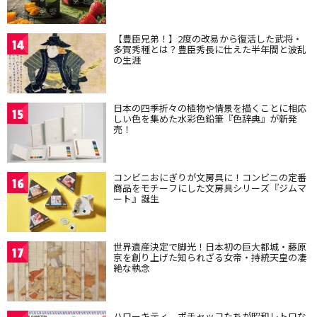
【豊臣兄弟！】2度の改易から復活した武将・
14
多賀秀種とは？豊臣秀長に仕えた半年間と波乱
の生涯
日本の四季折々の植物や情景を描くことに相応
15
しい色を集めた水彩色鉛筆『色辞典』が新発
売！
コンビニおにぎりが文房具に！コンビニの定番
16
商品をモチーフにした文房具シリーズ『ジムマ
ート』誕生
世界遺産決定で脚光！日本初の巨大都城・藤原
17
京を創り上げた知られざる女帝・持統天皇の凄
絶な執念
ハローキティ、ポチャッコたちが昭和レトロな