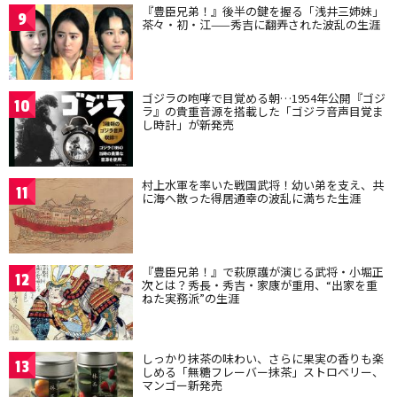
『豊臣兄弟！』後半の鍵を握る「浅井三姉妹」
9
茶々・初・江——秀吉に翻弄された波乱の生涯
ゴジラの咆哮で目覚める朝…1954年公開『ゴジ
10
ラ』の貴重音源を搭載した「ゴジラ音声目覚ま
し時計」が新発売
村上水軍を率いた戦国武将！幼い弟を支え、共
11
に海へ散った得居通幸の波乱に満ちた生涯
『豊臣兄弟！』で萩原護が演じる武将・小堀正
12
次とは？秀長・秀吉・家康が重用、“出家を重
ねた実務派”の生涯
しっかり抹茶の味わい、さらに果実の香りも楽
13
しめる「無糖フレーバー抹茶」ストロベリー、
マンゴー新発売