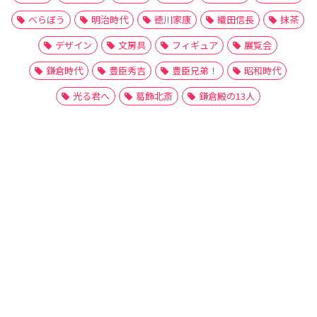
べらぼう
明治時代
徳川家康
織田信長
抹茶
デザイン
文房具
フィギュア
展覧会
鎌倉時代
豊臣秀吉
豊臣兄弟！
昭和時代
光る君へ
葛飾北斎
鎌倉殿の13人