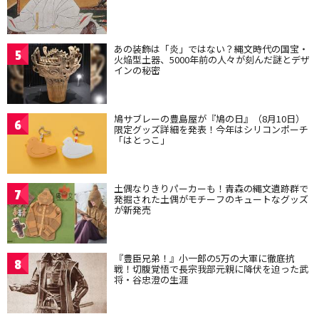
あの装飾は「炎」ではない？縄文時代の国宝・
5
火焔型土器、5000年前の人々が刻んだ謎とデザ
インの秘密
鳩サブレーの豊島屋が『鳩の日』（8月10日）
6
限定グッズ詳細を発表！今年はシリコンポーチ
「はとっこ」
土偶なりきりパーカーも！青森の縄文遺跡群で
7
発掘された土偶がモチーフのキュートなグッズ
が新発売
『豊臣兄弟！』小一郎の5万の大軍に徹底抗
8
戦！切腹覚悟で長宗我部元親に降伏を迫った武
将・谷忠澄の生涯