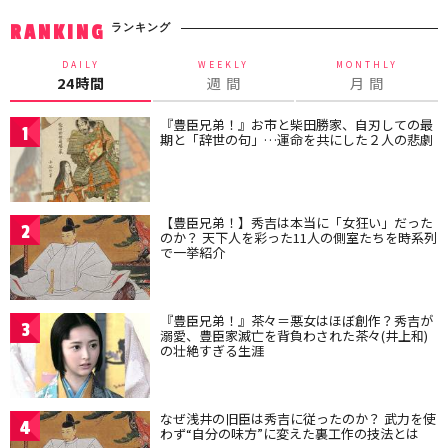
ランキング
RANKING
DAILY
WEEKLY
MONTHLY
24時間
週 間
月 間
『豊臣兄弟！』お市と柴田勝家、自刃しての最
1
期と「辞世の句」…運命を共にした２人の悲劇
【豊臣兄弟！】秀吉は本当に「女狂い」だった
2
のか？ 天下人を彩った11人の側室たちを時系列
で一挙紹介
『豊臣兄弟！』茶々＝悪女はほぼ創作？秀吉が
3
溺愛、豊臣家滅亡を背負わされた茶々(井上和)
の壮絶すぎる生涯
なぜ浅井の旧臣は秀吉に従ったのか？ 武力を使
4
わず“自分の味方”に変えた裏工作の技法とは