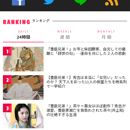
ランキング
RANKING
DAILY
WEEKLY
MONTHLY
24時間
週 間
月 間
『豊臣兄弟！』お市と柴田勝家、自刃しての最
1
期と「辞世の句」…運命を共にした２人の悲劇
【豊臣兄弟！】秀吉は本当に「女狂い」だった
2
のか？ 天下人を彩った11人の側室たちを時系列
で一挙紹介
『豊臣兄弟！』茶々＝悪女はほぼ創作？秀吉が
3
溺愛、豊臣家滅亡を背負わされた茶々(井上和)
の壮絶すぎる生涯