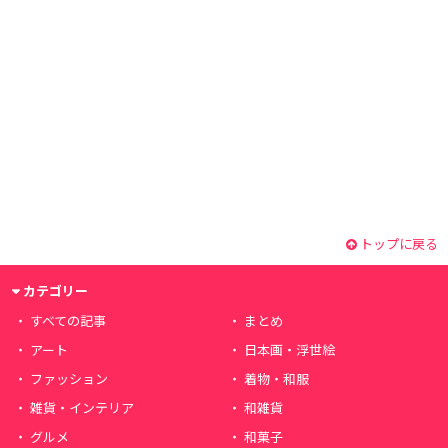
トップに戻る
カテゴリー
すべての記事
まとめ
アート
日本画・浮世絵
ファッション
着物・和服
雑貨・インテリア
和雑貨
グルメ
和菓子