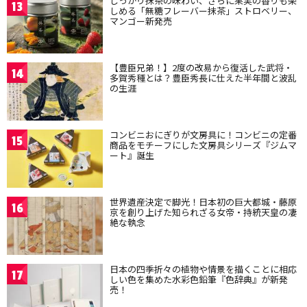
しっかり抹茶の味わい、さらに果実の香りも楽
13
しめる「無糖フレーバー抹茶」ストロベリー、
マンゴー新発売
【豊臣兄弟！】2度の改易から復活した武将・
14
多賀秀種とは？豊臣秀長に仕えた半年間と波乱
の生涯
コンビニおにぎりが文房具に！コンビニの定番
15
商品をモチーフにした文房具シリーズ『ジムマ
ート』誕生
世界遺産決定で脚光！日本初の巨大都城・藤原
16
京を創り上げた知られざる女帝・持統天皇の凄
絶な執念
日本の四季折々の植物や情景を描くことに相応
17
しい色を集めた水彩色鉛筆『色辞典』が新発
売！