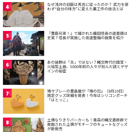
なぜ浅井の旧臣は秀吉に従ったのか？ 武力を使
4
わず“自分の味方”に変えた裏工作の技法とは
『豊臣兄弟！』で描かれた織田信長の道普請は
5
史実？信長が実施した街道整備の施策を紹介
あの装飾は「炎」ではない？縄文時代の国宝・
6
火焔型土器、5000年前の人々が刻んだ謎とデザ
インの秘密
鳩サブレーの豊島屋が『鳩の日』（8月10日）
7
限定グッズ詳細を発表！今年はシリコンポーチ
「はとっこ」
土偶なりきりパーカーも！青森の縄文遺跡群で
8
発掘された土偶がモチーフのキュートなグッズ
が新発売