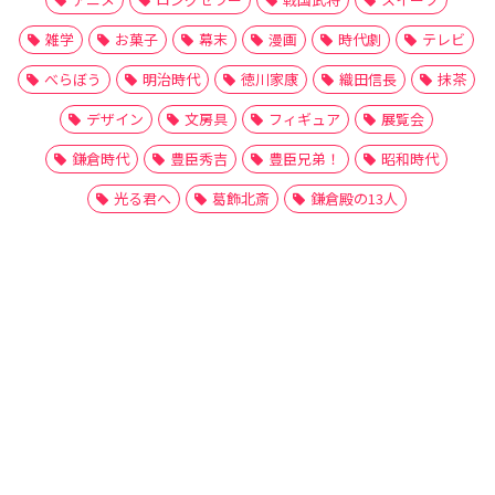
雑学
お菓子
幕末
漫画
時代劇
テレビ
べらぼう
明治時代
徳川家康
織田信長
抹茶
デザイン
文房具
フィギュア
展覧会
鎌倉時代
豊臣秀吉
豊臣兄弟！
昭和時代
光る君へ
葛飾北斎
鎌倉殿の13人