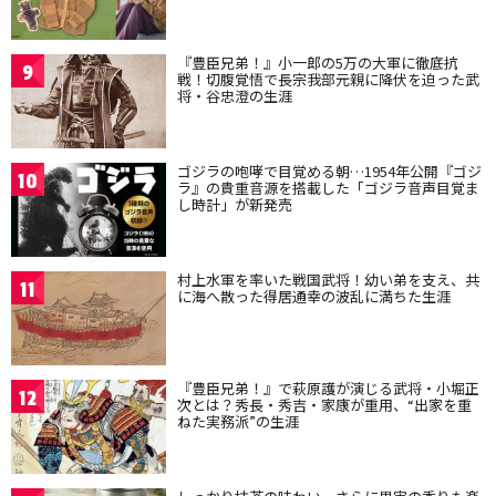
『豊臣兄弟！』小一郎の5万の大軍に徹底抗
9
戦！切腹覚悟で長宗我部元親に降伏を迫った武
将・谷忠澄の生涯
ゴジラの咆哮で目覚める朝…1954年公開『ゴジ
10
ラ』の貴重音源を搭載した「ゴジラ音声目覚ま
し時計」が新発売
村上水軍を率いた戦国武将！幼い弟を支え、共
11
に海へ散った得居通幸の波乱に満ちた生涯
『豊臣兄弟！』で萩原護が演じる武将・小堀正
12
次とは？秀長・秀吉・家康が重用、“出家を重
ねた実務派”の生涯