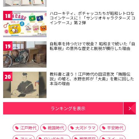
ハローキティ、ポチャッコたちが昭和レトロな
18
コインケースに！「サンリオキャラクターズ コ
インケース」第２弾
自転車を持つだけで税金？ 昭和まで続いた「自
19
転車税」の意外な歴史と脱税が横行した理由
教科書と違う！江戸時代の田沼意次「賄賂伝
20
説」の嘘と、水野忠邦が「大奥」を敵に回した
本当の理由
ランキングを表示
江戸時代
戦国時代
大河ドラマ
平安時代
アニメ
ロングセラー
戦国武将
スイーツ