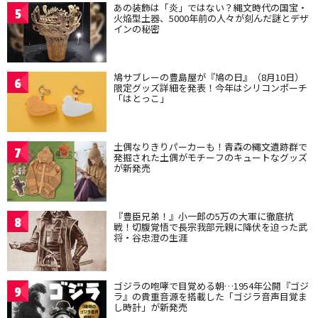
あの装飾は「炎」ではない？縄文時代の国宝・
5
火焔型土器、5000年前の人々が刻んだ謎とデザ
インの秘密
鳩サブレーの豊島屋が『鳩の日』（8月10日）
6
限定グッズ詳細を発表！今年はシリコンポーチ
「はとっこ」
土偶なりきりパーカーも！青森の縄文遺跡群で
7
発掘された土偶がモチーフのキュートなグッズ
が新発売
『豊臣兄弟！』小一郎の5万の大軍に徹底抗
8
戦！切腹覚悟で長宗我部元親に降伏を迫った武
将・谷忠澄の生涯
ゴジラの咆哮で目覚める朝…1954年公開『ゴジ
9
ラ』の貴重音源を搭載した「ゴジラ音声目覚ま
し時計」が新発売