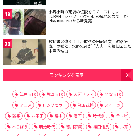
小野小町の死後の伝説をモチーフにした
19
JUBAN-Tシャツ「小野小町の成れの果て」が
Play KIMONOから新発売
教科書と違う！江戸時代の田沼意次「賄賂伝
20
説」の嘘と、水野忠邦が「大奥」を敵に回した
本当の理由
ランキングを表示
江戸時代
戦国時代
大河ドラマ
平安時代
アニメ
ロングセラー
戦国武将
スイーツ
雑学
お菓子
幕末
漫画
時代劇
テレビ
べらぼう
明治時代
徳川家康
織田信長
抹茶