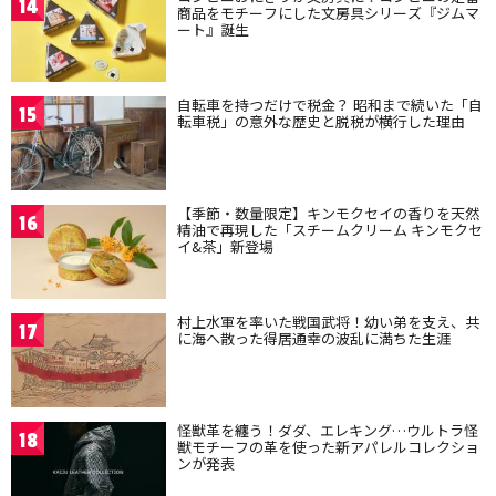
14
商品をモチーフにした文房具シリーズ『ジムマ
ート』誕生
自転車を持つだけで税金？ 昭和まで続いた「自
15
転車税」の意外な歴史と脱税が横行した理由
【季節・数量限定】キンモクセイの香りを天然
16
精油で再現した「スチームクリーム キンモクセ
イ&茶」新登場
村上水軍を率いた戦国武将！幼い弟を支え、共
17
に海へ散った得居通幸の波乱に満ちた生涯
怪獣革を纏う！ダダ、エレキング…ウルトラ怪
18
獣モチーフの革を使った新アパレルコレクショ
ンが発表