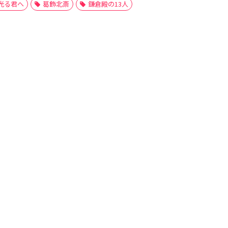
光る君へ
葛飾北斎
鎌倉殿の13人