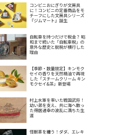
コンビニおにぎりが文房具
に！コンビニの定番商品をモ
チーフにした文房具シリーズ
『ジムマート』誕生
自転車を持つだけで税金？ 昭
和まで続いた「自転車税」の
意外な歴史と脱税が横行した
理由
【季節・数量限定】キンモク
セイの香りを天然精油で再現
した「スチームクリーム キン
モクセイ&茶」新登場
村上水軍を率いた戦国武将！
幼い弟を支え、共に海へ散っ
た得居通幸の波乱に満ちた生
涯
怪獣革を纏う！ダダ、エレキ