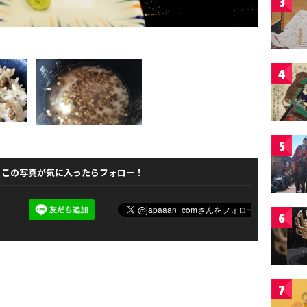
3
4
5
この写真が気に入ったらフォロー！
6
7