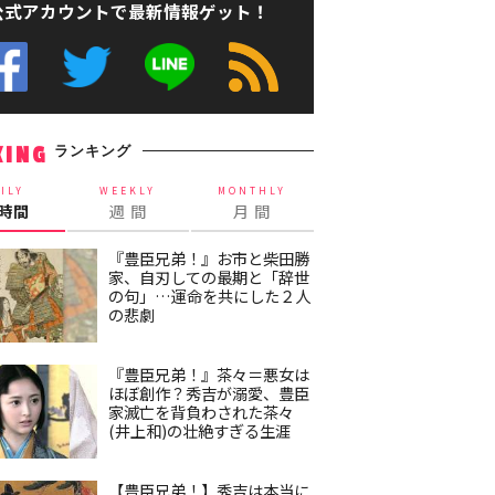
公式アカウントで最新情報ゲット！
ランキング
KING
ILY
WEEKLY
MONTHLY
4時間
週 間
月 間
『豊臣兄弟！』お市と柴田勝
家、自刃しての最期と「辞世
の句」…運命を共にした２人
の悲劇
『豊臣兄弟！』茶々＝悪女は
ほぼ創作？秀吉が溺愛、豊臣
家滅亡を背負わされた茶々
(井上和)の壮絶すぎる生涯
【豊臣兄弟！】秀吉は本当に