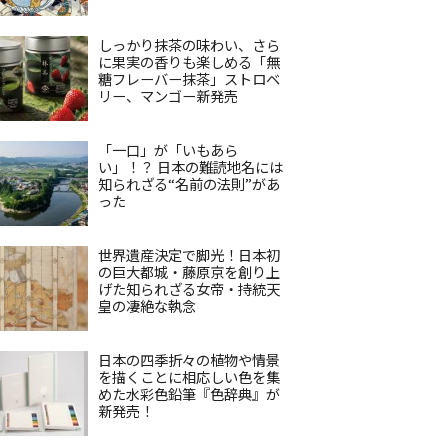
しっかり抹茶の味わい、さら
に果実の香りも楽しめる「無
糖フレーバー抹茶」ストロベ
リー、マンゴー新発売
「一口」が「いもあら
い」！？ 日本の難読地名には
知られざる“名前の法則”があ
った
世界遺産決定で脚光！日本初
の巨大都城・藤原京を創り上
げた知られざる女帝・持統天
皇の凄絶な執念
日本の四季折々の植物や情景
を描くことに相応しい色を集
めた水彩色鉛筆『色辞典』が
新発売！