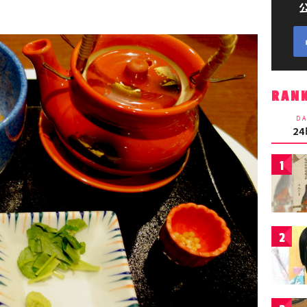
RAN
DA
2
1
2