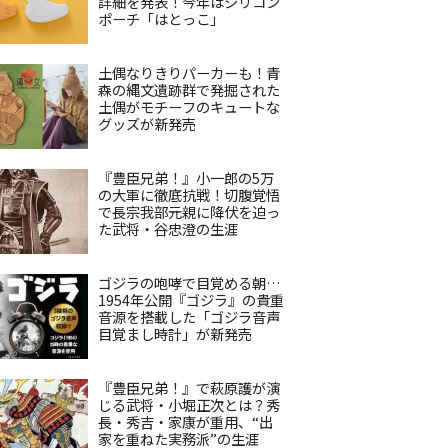
詳細を発表！今年はシリコン
ポーチ「はとっこ」
土偶なりきりパーカーも！青
森の縄文遺跡群で発掘された
土偶がモチーフのキュートな
グッズが新発売
『豊臣兄弟！』小一郎の5万
の大軍に徹底抗戦！切腹覚悟
で長宗我部元親に降伏を迫っ
た武将・谷忠澄の生涯
ゴジラの咆哮で目覚める朝…
1954年公開『ゴジラ』の貴重
音源を搭載した「ゴジラ音声
目覚まし時計」が新発売
『豊臣兄弟！』で萩原護が演
じる武将・小堀正次とは？秀
長・秀吉・家康が重用、“出
家を重ねた実務派”の生涯