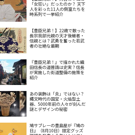
「女狂い」だったのか？ 天下
人を彩った11人の側室たちを
時系列で一挙紹介
【豊臣兄弟！】22歳で散った
長宗我部元親の天才後継者・
信親とは？武勇を奮った若武
者の壮絶な最期
『豊臣兄弟！』で描かれた織
田信長の道普請は史実？信長
が実施した街道整備の施策を
紹介
あの装飾は「炎」ではない？
縄文時代の国宝・火焔型土
器、5000年前の人々が刻んだ
謎とデザインの秘密
鳩サブレーの豊島屋が『鳩の
日』（8月10日）限定グッズ