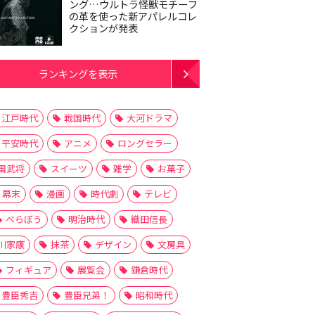
ング…ウルトラ怪獣モチーフ
の革を使った新アパレルコレ
クションが発表
ランキングを表示
江戸時代
戦国時代
大河ドラマ
平安時代
アニメ
ロングセラー
国武将
スイーツ
雑学
お菓子
幕末
漫画
時代劇
テレビ
べらぼう
明治時代
織田信長
川家康
抹茶
デザイン
文房具
フィギュア
展覧会
鎌倉時代
豊臣秀吉
豊臣兄弟！
昭和時代