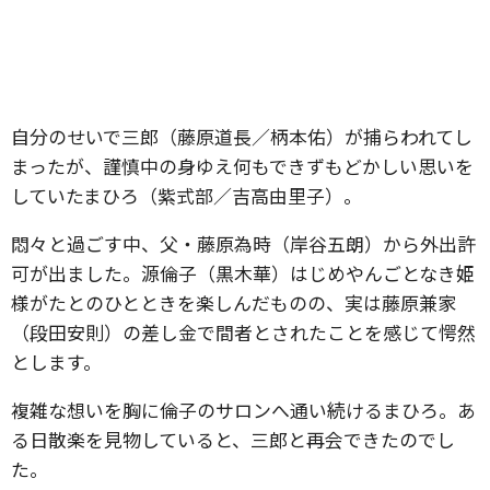
自分のせいで三郎（藤原道長／柄本佑）が捕らわれてし
まったが、謹慎中の身ゆえ何もできずもどかしい思いを
していたまひろ（紫式部／吉高由里子）。
悶々と過ごす中、父・藤原為時（岸谷五朗）から外出許
可が出ました。源倫子（黒木華）はじめやんごとなき姫
様がたとのひとときを楽しんだものの、実は藤原兼家
（段田安則）の差し金で間者とされたことを感じて愕然
とします。
複雑な想いを胸に倫子のサロンへ通い続けるまひろ。あ
る日散楽を見物していると、三郎と再会できたのでし
た。