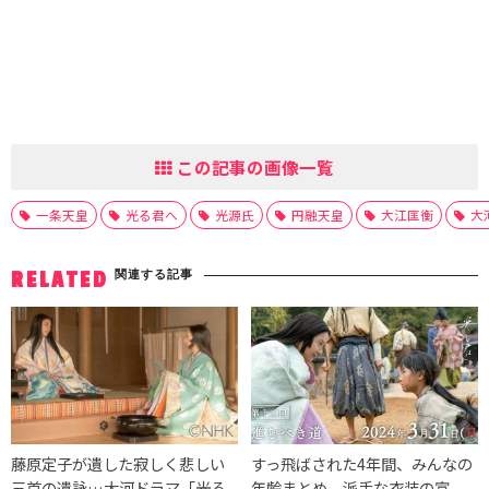
この記事の画像一覧
一条天皇
光る君へ
光源氏
円融天皇
大江匡衡
大
関連する記事
RELATED
藤原定子が遺した寂しく悲しい
すっ飛ばされた4年間、みんなの
三首の遺詠…大河ドラマ「光る
年齢まとめ、派手な衣装の宣