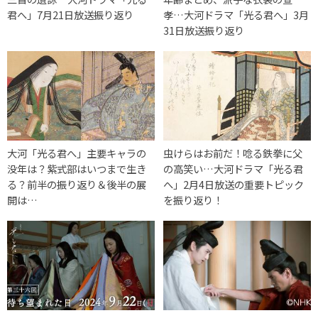
君へ」7月21日放送振り返り
孝…大河ドラマ「光る君へ」3月
31日放送振り返り
大河「光る君へ」主要キャラの
虫けらはお前だ！唸る鉄拳に父
没年は？紫式部はいつまで生き
の高笑い…大河ドラマ「光る君
る？前半の振り返り＆後半の展
へ」2月4日放送の重要トピック
開は…
を振り返り！