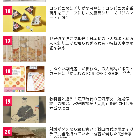
コンビニおにぎりが文房具に！コンビニの定番
16
商品をモチーフにした文房具シリーズ『ジムマ
ート』誕生
世界遺産決定で脚光！日本初の巨大都城・藤原
17
京を創り上げた知られざる女帝・持統天皇の凄
絶な執念
手ぬぐい専門店「かまわぬ」の人気柄がポスト
18
カードに『かまわぬ POSTCARD BOOK』発売
教科書と違う！江戸時代の田沼意次「賄賂伝
19
説」の嘘と、水野忠邦が「大奥」を敵に回した
本当の理由
対話がダメなら殺し合い！戦国時代の農民はガ
20
チで武器を持っていた…秀吉が発した“喧嘩停