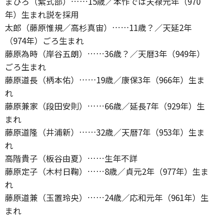
まひろ（紫式部）……15歳／本作では天禄元年（970
年）生まれ説を採用
太郎（藤原惟規／高杉真宙）……11歳？／天延2年
（974年）ごろ生まれ
藤原為時（岸谷五朗）……36歳？／天暦3年（949年）
ごろ生まれ
藤原道長（柄本佑）……19歳／康保3年（966年）生ま
れ
藤原兼家（段田安則）……66歳／延長7年（929年）生
まれ
藤原道隆（井浦新）……32歳／天暦7年（953年）生ま
れ
高階貴子（板谷由夏）……生年不詳
藤原定子（木村日鞠）……8歳／貞元2年（977年）生ま
れ
藤原道兼（玉置玲央）……24歳／応和元年（961年）生
まれ