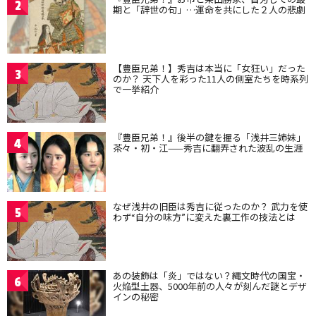
2
期と「辞世の句」…運命を共にした２人の悲劇
【豊臣兄弟！】秀吉は本当に「女狂い」だった
3
のか？ 天下人を彩った11人の側室たちを時系列
で一挙紹介
『豊臣兄弟！』後半の鍵を握る「浅井三姉妹」
4
茶々・初・江——秀吉に翻弄された波乱の生涯
なぜ浅井の旧臣は秀吉に従ったのか？ 武力を使
5
わず“自分の味方”に変えた裏工作の技法とは
あの装飾は「炎」ではない？縄文時代の国宝・
6
火焔型土器、5000年前の人々が刻んだ謎とデザ
インの秘密