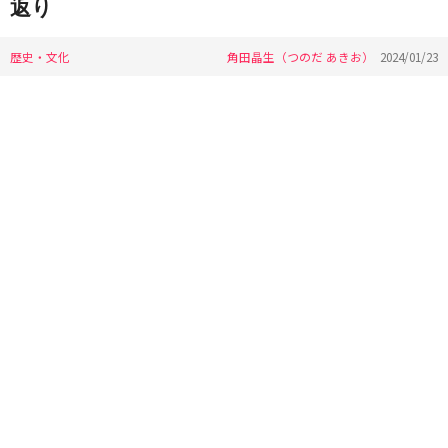
返り
歴史・文化
角田晶生（つのだ あきお）
2024/01/23