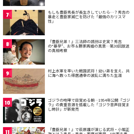
もしも豊臣秀長が長生きしていたら…？秀吉の
7
暴走と豊臣家滅亡を防げた「最強のカリスマ
性」
『豊臣兄弟！』三法師の誘拐は史実？秀吉
8
の“暴挙”、お市＆勝家再婚の真意…第30回放送
の真相考察
村上水軍を率いた戦国武将！幼い弟を支え、共
9
に海へ散った得居通幸の波乱に満ちた生涯
ゴジラの咆哮で目覚める朝…1954年公開『ゴジ
10
ラ』の貴重音源を搭載した「ゴジラ音声目覚ま
し時計」が新発売
『豊臣兄弟！』で萩原護が演じる武将・小堀正
11
次とは？秀長・秀吉・家康が重用、“出家を重