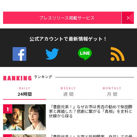
プレスリリース掲載サービス
公式アカウントで最新情報ゲット！
ランキング
RANKING
DAILY
WEEKLY
MONTHLY
24時間
週 間
月 間
『豊臣兄弟！』なぜお市は秀吉の勧めで柴田勝
1
家と再婚した？悲劇に繋がる「真相」を史料と
伏線から探る
『豊臣兄弟！』お市と柴田勝家、自刃しての最