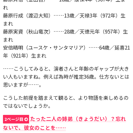
れ
藤原行成（渡辺大知）……13歳／天禄3年（972年）生
まれ
藤原実資（秋山竜次）……28歳／天徳元年（957年）生
まれ
安倍晴明（ユースケ・サンタマリア）……64歳／延喜21
年（921年）生まれ
……こうしてみると、演者さんと年齢のギャップが大き
い人もいますね。例えば為時が推定36歳。仕方ないとは
思いますが……。
こうした前提を踏まえて観ると、より物語を楽しめるの
ではないでしょうか。
たった二人の姉弟（きょうだい）？忘れ
2ページ目
ないで、彼女のことを……