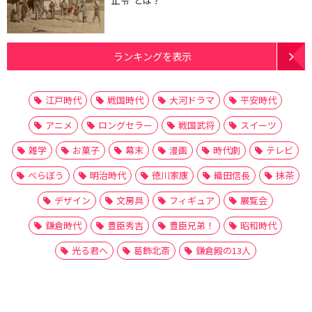
止令”とは？
ランキングを表示
江戸時代
戦国時代
大河ドラマ
平安時代
アニメ
ロングセラー
戦国武将
スイーツ
雑学
お菓子
幕末
漫画
時代劇
テレビ
べらぼう
明治時代
徳川家康
織田信長
抹茶
デザイン
文房具
フィギュア
展覧会
鎌倉時代
豊臣秀吉
豊臣兄弟！
昭和時代
光る君へ
葛飾北斎
鎌倉殿の13人