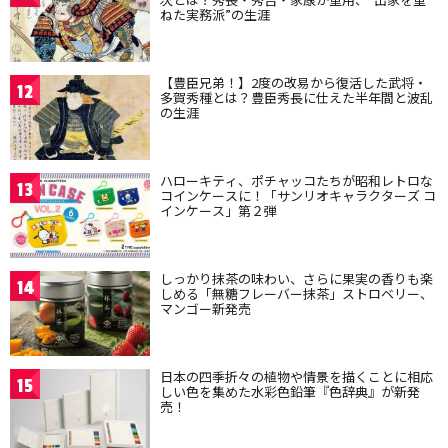
ねた実務派”の生涯
【豊臣兄弟！】2度の改易から復活した武将・
12
多賀秀種とは？豊臣秀長に仕えた半年間と波乱
の生涯
ハローキティ、ポチャッコたちが昭和レトロな
13
コインケースに！「サンリオキャラクターズ コ
インケース」第２弾
しっかり抹茶の味わい、さらに果実の香りも楽
14
しめる「無糖フレーバー抹茶」ストロベリー、
マンゴー新発売
日本の四季折々の植物や情景を描くことに相応
15
しい色を集めた水彩色鉛筆『色辞典』が新発
売！