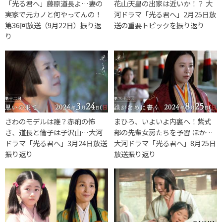
「光る君へ」藤原道長よ…妻の
花山天皇の出家は近いか！？ 大
実家で元カノと何やってんの！
河ドラマ「光る君へ」2月25日放
第36回放送（9月22日）振り返
送の重要トピックを振り返り
り
さわのモデルは誰？赤痢の怖
まひろ、いよいよ内裏へ！紫式
さ、道長と倫子は子沢山…大河
部の先輩女房たちを予習 ほか…
ドラマ「光る君へ」3月24日放送
大河ドラマ「光る君へ」8月25日
振り返り
放送振り返り