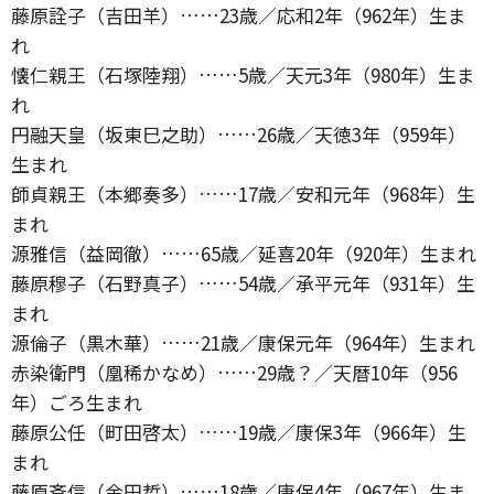
藤原詮子（吉田羊）……23歳／応和2年（962年）生ま
れ
懐仁親王（石塚陸翔）……5歳／天元3年（980年）生ま
れ
円融天皇（坂東巳之助）……26歳／天徳3年（959年）
生まれ
師貞親王（本郷奏多）……17歳／安和元年（968年）生
まれ
源雅信（益岡徹）……65歳／延喜20年（920年）生まれ
藤原穆子（石野真子）……54歳／承平元年（931年）生
まれ
源倫子（黒木華）……21歳／康保元年（964年）生まれ
赤染衛門（凰稀かなめ）……29歳？／天暦10年（956
年）ごろ生まれ
藤原公任（町田啓太）……19歳／康保3年（966年）生
まれ
藤原斉信（金田哲）……18歳／康保4年（967年）生ま