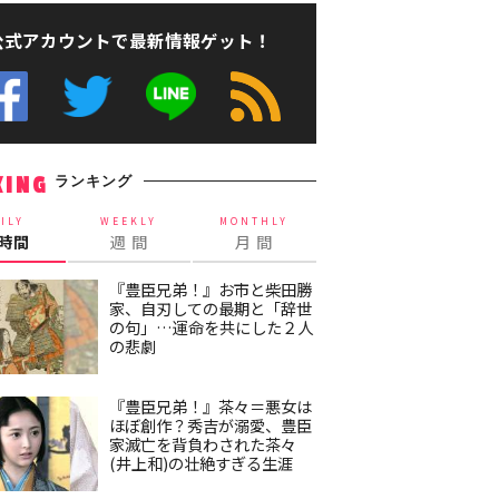
公式アカウントで最新情報ゲット！
ランキング
KING
ILY
WEEKLY
MONTHLY
4時間
週 間
月 間
『豊臣兄弟！』お市と柴田勝
家、自刃しての最期と「辞世
の句」…運命を共にした２人
の悲劇
『豊臣兄弟！』茶々＝悪女は
ほぼ創作？秀吉が溺愛、豊臣
家滅亡を背負わされた茶々
(井上和)の壮絶すぎる生涯