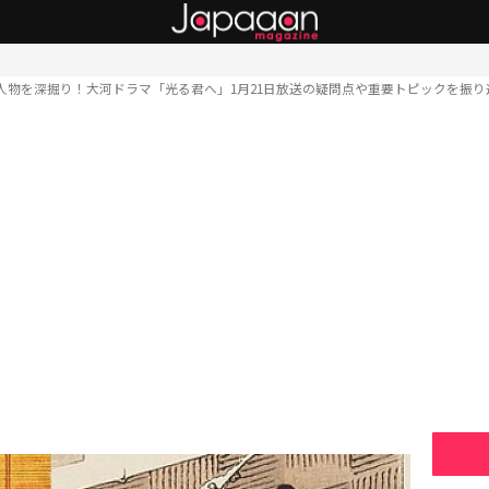
人物を深掘り！大河ドラマ「光る君へ」1月21日放送の疑問点や重要トピックを振り