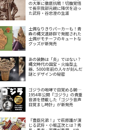
の大軍に徹底抗戦！切腹覚悟
で長宗我部元親に降伏を迫っ
た武将・谷忠澄の生涯
土偶なりきりパーカーも！青
森の縄文遺跡群で発掘された
土偶がモチーフのキュートな
グッズが新発売
あの装飾は「炎」ではない？
縄文時代の国宝・火焔型土
器、5000年前の人々が刻んだ
謎とデザインの秘密
ゴジラの咆哮で目覚める朝…
1954年公開『ゴジラ』の貴重
音源を搭載した「ゴジラ音声
目覚まし時計」が新発売
『豊臣兄弟！』で萩原護が演
じる武将・小堀正次とは？秀
長・秀吉・家康が重用、“出