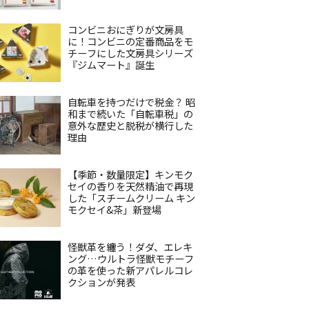
コンビニおにぎりが文房具
に！コンビニの定番商品をモ
チーフにした文房具シリーズ
『ジムマート』誕生
自転車を持つだけで税金？ 昭
和まで続いた「自転車税」の
意外な歴史と脱税が横行した
理由
【季節・数量限定】キンモク
セイの香りを天然精油で再現
した「スチームクリーム キン
モクセイ&茶」新登場
怪獣革を纏う！ダダ、エレキ
ング…ウルトラ怪獣モチーフ
の革を使った新アパレルコレ
クションが発表