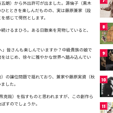
7
谷五朗）から外出許可が出ました。源倫子（黒木
のひとときを楽しんだものの、実は藤原兼家（段
とを感じて愕然とします。
8
い続けるまひろ。ある日散楽を見物していると、
へ」皆さんも楽しんでいますか？中級貴族の娘で
9
流をはじめ、徐々に雅やかな世界へ踏み込んでい
助）の譲位問題で揺れており、兼家や藤原実資（秋
10
いました。
毎熊克哉）を指すものと思われますが、この創作ら
及ぼすのでしょうか。
11