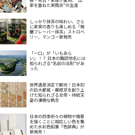
家を重ねた実務派”の生涯
しっかり抹茶の味わい、さら
に果実の香りも楽しめる「無
糖フレーバー抹茶」ストロベ
リー、マンゴー新発売
「一口」が「いもあら
い」！？ 日本の難読地名には
知られざる“名前の法則”があ
った
世界遺産決定で脚光！日本初
の巨大都城・藤原京を創り上
げた知られざる女帝・持統天
皇の凄絶な執念
日本の四季折々の植物や情景
を描くことに相応しい色を集
めた水彩色鉛筆『色辞典』が
新発売！