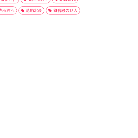
光る君へ
葛飾北斎
鎌倉殿の13人