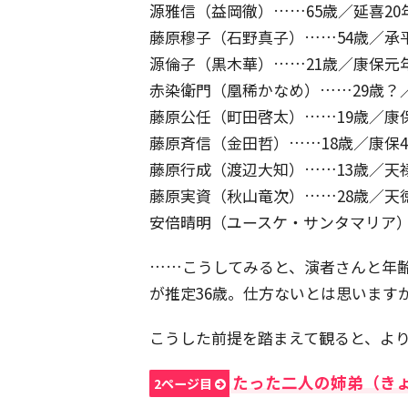
源雅信（益岡徹）……65歳／延喜20
藤原穆子（石野真子）……54歳／承平
源倫子（黒木華）……21歳／康保元年
赤染衛門（凰稀かなめ）……29歳？／
藤原公任（町田啓太）……19歳／康保
藤原斉信（金田哲）……18歳／康保4
藤原行成（渡辺大知）……13歳／天禄
藤原実資（秋山竜次）……28歳／天徳
安倍晴明（ユースケ・サンタマリア）…
……こうしてみると、演者さんと年
が推定36歳。仕方ないとは思います
こうした前提を踏まえて観ると、よ
たった二人の姉弟（き
2ページ目