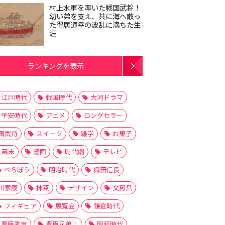
村上水軍を率いた戦国武将！
幼い弟を支え、共に海へ散っ
た得居通幸の波乱に満ちた生
涯
ランキングを表示
江戸時代
戦国時代
大河ドラマ
平安時代
アニメ
ロングセラー
国武将
スイーツ
雑学
お菓子
幕末
漫画
時代劇
テレビ
べらぼう
明治時代
織田信長
川家康
抹茶
デザイン
文房具
フィギュア
展覧会
鎌倉時代
豊臣秀吉
豊臣兄弟！
昭和時代