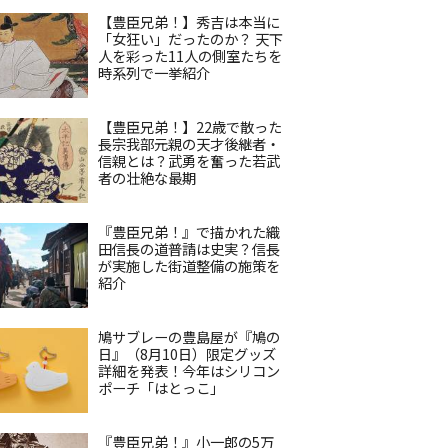
【豊臣兄弟！】秀吉は本当に
「女狂い」だったのか？ 天下
人を彩った11人の側室たちを
時系列で一挙紹介
【豊臣兄弟！】22歳で散った
長宗我部元親の天才後継者・
信親とは？武勇を奮った若武
者の壮絶な最期
『豊臣兄弟！』で描かれた織
田信長の道普請は史実？信長
が実施した街道整備の施策を
紹介
鳩サブレーの豊島屋が『鳩の
日』（8月10日）限定グッズ
詳細を発表！今年はシリコン
ポーチ「はとっこ」
『豊臣兄弟！』小一郎の5万