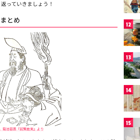
り返っていきましょう！
齢まとめ
12
13
14
15
。菊池容斎『前賢故実』より