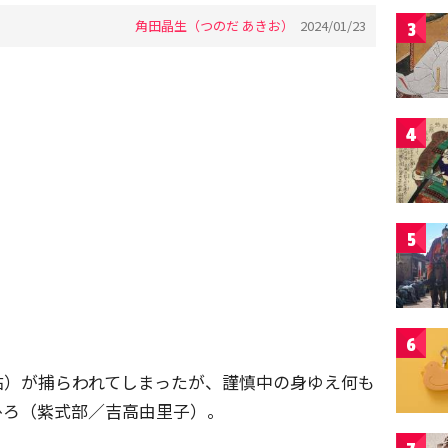
角田晶生（つのだ あきお）
2024/01/23
3
4
5
6
佑）が捕らわれてしまったが、謹慎中の身ゆえ何も
ひろ（紫式部／吉高由里子）。