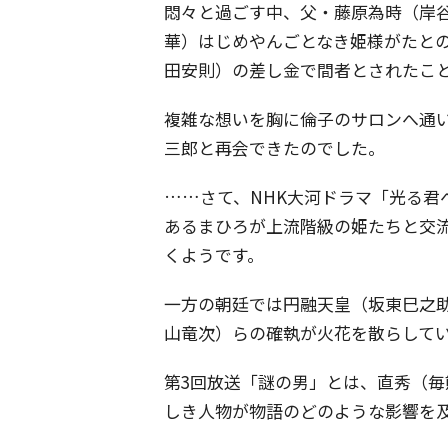
悶々と過ごす中、父・藤原為時（岸
華）はじめやんごとなき姫様がたと
田安則）の差し金で間者とされたこ
複雑な想いを胸に倫子のサロンへ通
三郎と再会できたのでした。
……さて、NHK大河ドラマ「光る君
あるまひろが上流階級の姫たちと交
くようです。
一方の朝廷では円融天皇（坂東巳之
山竜次）らの確執が火花を散らして
第3回放送「謎の男」とは、直秀（
しき人物が物語のどのような影響を