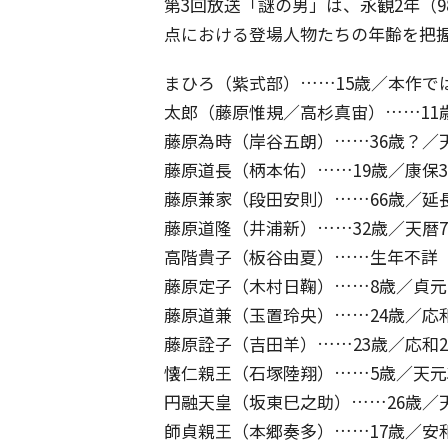
第3回放送「謎の男」は、永観2年（
点における登場人物たちの年齢を把
まひろ（紫式部）……15歳／本作で
太郎（藤原惟規／高杉真宙）……11歳
藤原為時（岸谷五朗）……36歳？／天
藤原道長（柄本佑）……19歳／康保3
藤原兼家（段田安則）……66歳／延長
藤原道隆（井浦新）……32歳／天暦7
高階貴子（板谷由夏）……生年不詳
藤原定子（木村日鞠）……8歳／貞元2
藤原道兼（玉置玲央）……24歳／応和
藤原詮子（吉田羊）……23歳／応和2
懐仁親王（石塚陸翔）……5歳／天元3
円融天皇（坂東巳之助）……26歳／天
師貞親王（本郷奏多）……17歳／安和