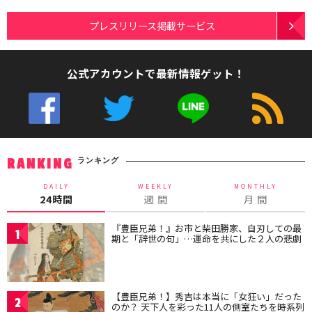
プレスリリース掲載サービス
公式アカウントで最新情報ゲット！
ランキング
RANKING
DAILY
WEEKLY
MONTHLY
24時間
週 間
月 間
『豊臣兄弟！』お市と柴田勝家、自刃しての最
1
期と「辞世の句」…運命を共にした２人の悲劇
【豊臣兄弟！】秀吉は本当に「女狂い」だった
2
のか？ 天下人を彩った11人の側室たちを時系列