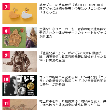
鳩サブレーの豊島屋が『鳩の日』（8月10日）
7
限定グッズ詳細を発表！今年はシリコンポーチ
「はとっこ」
土偶なりきりパーカーも！青森の縄文遺跡群で
8
発掘された土偶がモチーフのキュートなグッズ
が新発売
『豊臣兄弟！』小一郎の5万の大軍に徹底抗
9
戦！切腹覚悟で長宗我部元親に降伏を迫った武
将・谷忠澄の生涯
ゴジラの咆哮で目覚める朝…1954年公開『ゴジ
10
ラ』の貴重音源を搭載した「ゴジラ音声目覚ま
し時計」が新発売
村上水軍を率いた戦国武将！幼い弟を支え、共
11
に海へ散った得居通幸の波乱に満ちた生涯