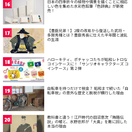
日本の四季折々の植物や情景を描くことに相応
16
しい色を集めた水彩色鉛筆『色辞典』が新発
売！
【豊臣兄弟！】2度の改易から復活した武将・
17
多賀秀種とは？豊臣秀長に仕えた半年間と波乱
の生涯
ハローキティ、ポチャッコたちが昭和レトロな
18
コインケースに！「サンリオキャラクターズ コ
インケース」第２弾
自転車を持つだけで税金？ 昭和まで続いた「自
19
転車税」の意外な歴史と脱税が横行した理由
教科書と違う！江戸時代の田沼意次「賄賂伝
20
説」の嘘と、水野忠邦が「大奥」を敵に回した
本当の理由