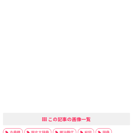
この記事の画像一覧
古典籍
国史大辞典
明治時代
絵図
辞典