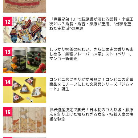
『豊臣兄弟！』で萩原護が演じる武将・小堀正
12
次とは？秀長・秀吉・家康が重用、“出家を重
ねた実務派”の生涯
しっかり抹茶の味わい、さらに果実の香りも楽
13
しめる「無糖フレーバー抹茶」ストロベリー、
マンゴー新発売
コンビニおにぎりが文房具に！コンビニの定番
14
商品をモチーフにした文房具シリーズ『ジムマ
ート』誕生
世界遺産決定で脚光！日本初の巨大都城・藤原
15
京を創り上げた知られざる女帝・持統天皇の凄
絶な執念