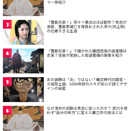
で一挙紹介
『豊臣兄弟！』茶々＝悪女はほぼ創作？秀吉が
3
溺愛、豊臣家滅亡を背負わされた茶々(井上和)
の壮絶すぎる生涯
『豊臣兄弟！』で描かれた織田信長の道普請は
4
史実？信長が実施した街道整備の施策を紹介
あの装飾は「炎」ではない？縄文時代の国宝・
5
火焔型土器、5000年前の人々が刻んだ謎とデザ
インの秘密
なぜ浅井の旧臣は秀吉に従ったのか？ 武力を使
6
わず“自分の味方”に変えた裏工作の技法とは