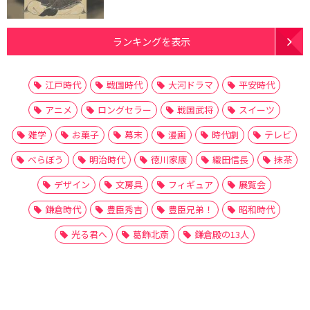
ランキングを表示
江戸時代
戦国時代
大河ドラマ
平安時代
アニメ
ロングセラー
戦国武将
スイーツ
雑学
お菓子
幕末
漫画
時代劇
テレビ
べらぼう
明治時代
徳川家康
織田信長
抹茶
デザイン
文房具
フィギュア
展覧会
鎌倉時代
豊臣秀吉
豊臣兄弟！
昭和時代
光る君へ
葛飾北斎
鎌倉殿の13人