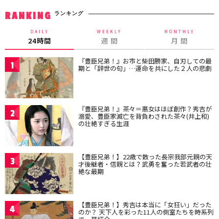
ランキング
RANKING
DAILY
WEEKLY
MONTHLY
24時間
週 間
月 間
『豊臣兄弟！』お市と柴田勝家、自刃しての最
1
期と「辞世の句」…運命を共にした２人の悲劇
『豊臣兄弟！』茶々＝悪女はほぼ創作？秀吉が
2
溺愛、豊臣家滅亡を背負わされた茶々(井上和)
の壮絶すぎる生涯
【豊臣兄弟！】22歳で散った長宗我部元親の天
3
才後継者・信親とは？武勇を奮った若武者の壮
絶な最期
【豊臣兄弟！】秀吉は本当に「女狂い」だった
4
のか？ 天下人を彩った11人の側室たちを時系列