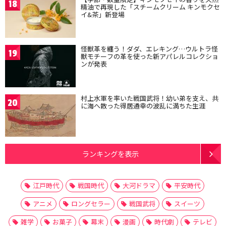
18
精油で再現した「スチームクリーム キンモクセ
イ&茶」新登場
怪獣革を纏う！ダダ、エレキング…ウルトラ怪
19
獣モチーフの革を使った新アパレルコレクショ
ンが発表
村上水軍を率いた戦国武将！幼い弟を支え、共
20
に海へ散った得居通幸の波乱に満ちた生涯
ランキングを表示
江戸時代
戦国時代
大河ドラマ
平安時代
アニメ
ロングセラー
戦国武将
スイーツ
雑学
お菓子
幕末
漫画
時代劇
テレビ