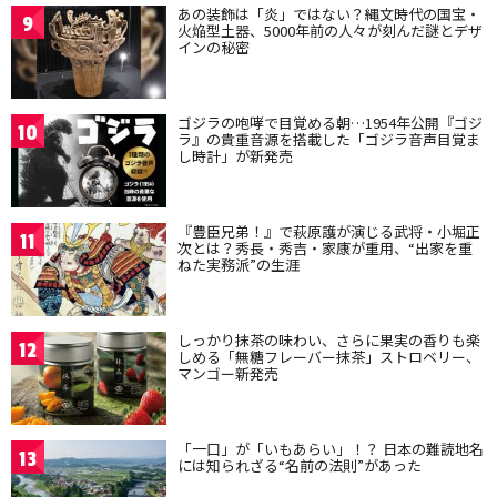
あの装飾は「炎」ではない？縄文時代の国宝・
9
火焔型土器、5000年前の人々が刻んだ謎とデザ
インの秘密
ゴジラの咆哮で目覚める朝…1954年公開『ゴジ
10
ラ』の貴重音源を搭載した「ゴジラ音声目覚ま
し時計」が新発売
『豊臣兄弟！』で萩原護が演じる武将・小堀正
11
次とは？秀長・秀吉・家康が重用、“出家を重
ねた実務派”の生涯
しっかり抹茶の味わい、さらに果実の香りも楽
12
しめる「無糖フレーバー抹茶」ストロベリー、
マンゴー新発売
「一口」が「いもあらい」！？ 日本の難読地名
13
には知られざる“名前の法則”があった