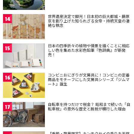
世界遺産決定で脚光！日本初の巨大都城・藤原
14
京を創り上げた知られざる女帝・持統天皇の凄
絶な執念
日本の四季折々の植物や情景を描くことに相応
15
しい色を集めた水彩色鉛筆『色辞典』が新発
売！
コンビニおにぎりが文房具に！コンビニの定番
16
商品をモチーフにした文房具シリーズ『ジムマ
ート』誕生
自転車を持つだけで税金？ 昭和まで続いた「自
17
転車税」の意外な歴史と脱税が横行した理由
【季節・数量限定】キンモクセイの香りを天然