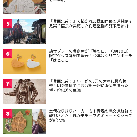
で一挙紹介
『豊臣兄弟！』で描かれた織田信長の道普請は
5
史実？信長が実施した街道整備の施策を紹介
鳩サブレーの豊島屋が『鳩の日』（8月10日）
6
限定グッズ詳細を発表！今年はシリコンポーチ
「はとっこ」
『豊臣兄弟！』小一郎の5万の大軍に徹底抗
7
戦！切腹覚悟で長宗我部元親に降伏を迫った武
将・谷忠澄の生涯
土偶なりきりパーカーも！青森の縄文遺跡群で
8
発掘された土偶がモチーフのキュートなグッズ
が新発売