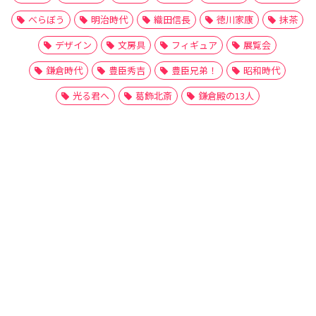
べらぼう
明治時代
織田信長
徳川家康
抹茶
デザイン
文房具
フィギュア
展覧会
鎌倉時代
豊臣秀吉
豊臣兄弟！
昭和時代
光る君へ
葛飾北斎
鎌倉殿の13人