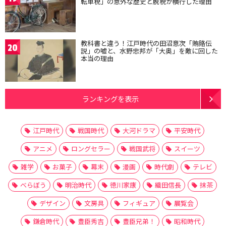
転車税」の意外な歴史と脱税が横行した理由
教科書と違う！江戸時代の田沼意次「賄賂伝
20
説」の嘘と、水野忠邦が「大奥」を敵に回した
本当の理由
ランキングを表示
江戸時代
戦国時代
大河ドラマ
平安時代
アニメ
ロングセラー
戦国武将
スイーツ
雑学
お菓子
幕末
漫画
時代劇
テレビ
べらぼう
明治時代
徳川家康
織田信長
抹茶
デザイン
文房具
フィギュア
展覧会
鎌倉時代
豊臣秀吉
豊臣兄弟！
昭和時代