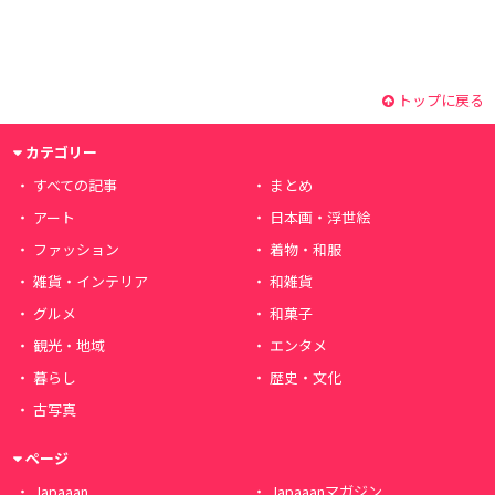
トップに戻る
カテゴリー
すべての記事
まとめ
アート
日本画・浮世絵
ファッション
着物・和服
雑貨・インテリア
和雑貨
グルメ
和菓子
観光・地域
エンタメ
暮らし
歴史・文化
古写真
ページ
Japaaan
Japaaanマガジン