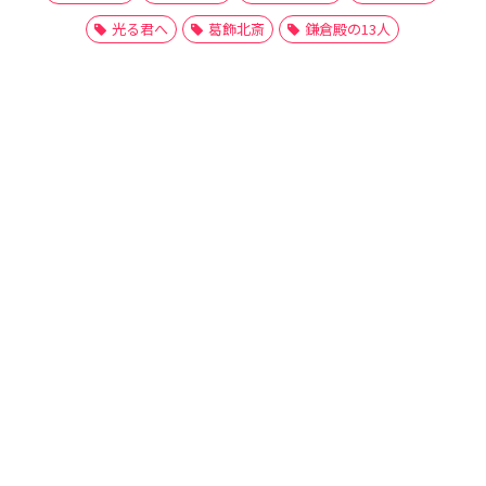
光る君へ
葛飾北斎
鎌倉殿の13人