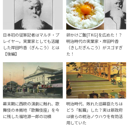
日本初の従軍記者はマルチ・プ
卵かけご飯[TKG]を広めた！？
レイヤー。実業家としても活躍
明治時代の実業家・岸田吟香
した岸田吟香（ぎんこう）とは
（きしだぎんこう）がスゴすぎ
【後編】
た！
幕末期に西欧の演劇に触れ、歌
明治時代、敗れた旧幕臣たちは
舞伎の本拠地「歌舞伎座」を今
どう「転職」した？実は新政府
に残した福地源一郎の功績
は彼らの統治ノウハウを有効活
用していた