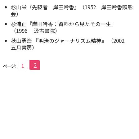
杉山栄『先駆者 岸田吟香』（1952 岸田吟香顕彰
会）
杉浦正『岸田吟香：資料から見たその一生』
（1996 汲古書院）
秋山勇造 『明治のジャーナリズム精神』 （2002
五月書房）
2
1
ページ: