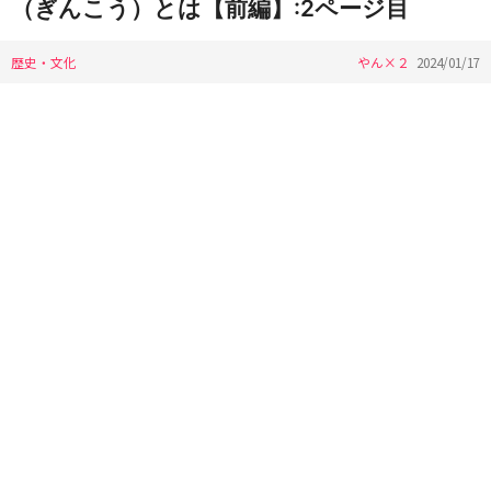
（ぎんこう）とは【前編】:2ページ目
歴史・文化
やん×２
2024/01/17