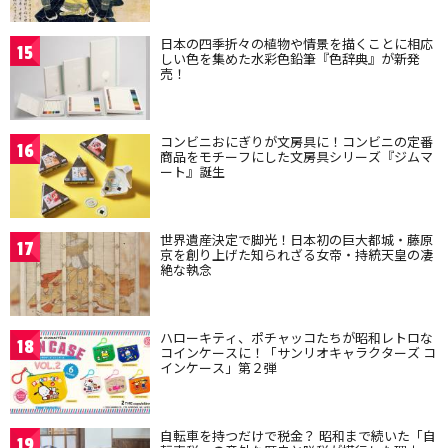
日本の四季折々の植物や情景を描くことに相応
15
しい色を集めた水彩色鉛筆『色辞典』が新発
売！
コンビニおにぎりが文房具に！コンビニの定番
16
商品をモチーフにした文房具シリーズ『ジムマ
ート』誕生
世界遺産決定で脚光！日本初の巨大都城・藤原
17
京を創り上げた知られざる女帝・持統天皇の凄
絶な執念
ハローキティ、ポチャッコたちが昭和レトロな
18
コインケースに！「サンリオキャラクターズ コ
インケース」第２弾
自転車を持つだけで税金？ 昭和まで続いた「自
19