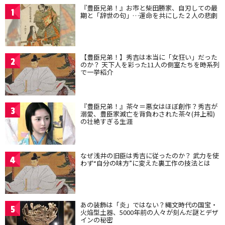
『豊臣兄弟！』お市と柴田勝家、自刃しての最
1
期と「辞世の句」…運命を共にした２人の悲劇
【豊臣兄弟！】秀吉は本当に「女狂い」だった
2
のか？ 天下人を彩った11人の側室たちを時系列
で一挙紹介
『豊臣兄弟！』茶々＝悪女はほぼ創作？秀吉が
3
溺愛、豊臣家滅亡を背負わされた茶々(井上和)
の壮絶すぎる生涯
なぜ浅井の旧臣は秀吉に従ったのか？ 武力を使
4
わず“自分の味方”に変えた裏工作の技法とは
あの装飾は「炎」ではない？縄文時代の国宝・
5
火焔型土器、5000年前の人々が刻んだ謎とデザ
インの秘密