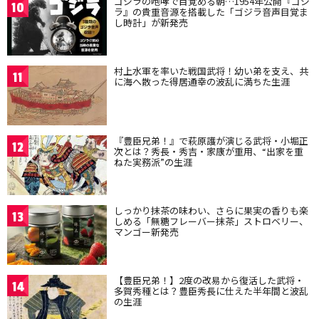
ゴジラの咆哮で目覚める朝…1954年公開『ゴジ
10
ラ』の貴重音源を搭載した「ゴジラ音声目覚ま
し時計」が新発売
村上水軍を率いた戦国武将！幼い弟を支え、共
11
に海へ散った得居通幸の波乱に満ちた生涯
『豊臣兄弟！』で萩原護が演じる武将・小堀正
12
次とは？秀長・秀吉・家康が重用、“出家を重
ねた実務派”の生涯
しっかり抹茶の味わい、さらに果実の香りも楽
13
しめる「無糖フレーバー抹茶」ストロベリー、
マンゴー新発売
【豊臣兄弟！】2度の改易から復活した武将・
14
多賀秀種とは？豊臣秀長に仕えた半年間と波乱
の生涯