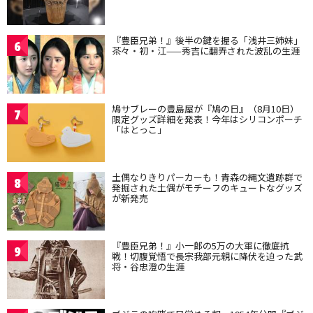
『豊臣兄弟！』後半の鍵を握る「浅井三姉妹」
6
茶々・初・江——秀吉に翻弄された波乱の生涯
鳩サブレーの豊島屋が『鳩の日』（8月10日）
7
限定グッズ詳細を発表！今年はシリコンポーチ
「はとっこ」
土偶なりきりパーカーも！青森の縄文遺跡群で
8
発掘された土偶がモチーフのキュートなグッズ
が新発売
『豊臣兄弟！』小一郎の5万の大軍に徹底抗
9
戦！切腹覚悟で長宗我部元親に降伏を迫った武
将・谷忠澄の生涯