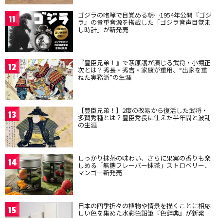
ゴジラの咆哮で目覚める朝…1954年公開『ゴジ
11
ラ』の貴重音源を搭載した「ゴジラ音声目覚ま
し時計」が新発売
『豊臣兄弟！』で萩原護が演じる武将・小堀正
12
次とは？秀長・秀吉・家康が重用、“出家を重
ねた実務派”の生涯
【豊臣兄弟！】2度の改易から復活した武将・
13
多賀秀種とは？豊臣秀長に仕えた半年間と波乱
の生涯
しっかり抹茶の味わい、さらに果実の香りも楽
14
しめる「無糖フレーバー抹茶」ストロベリー、
マンゴー新発売
日本の四季折々の植物や情景を描くことに相応
15
しい色を集めた水彩色鉛筆『色辞典』が新発