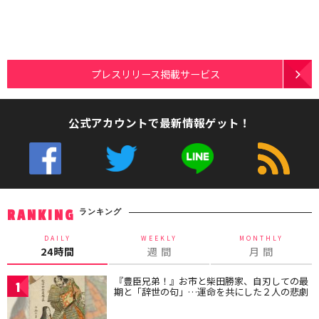
プレスリリース掲載サービス
公式アカウントで最新情報ゲット！
ランキング
RANKING
DAILY
WEEKLY
MONTHLY
24時間
週 間
月 間
『豊臣兄弟！』お市と柴田勝家、自刃しての最
1
期と「辞世の句」…運命を共にした２人の悲劇