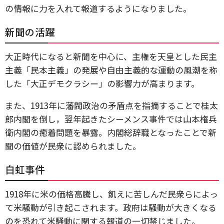
の情報に力を入れて報道するようになりました。
新聞の活躍
大正時代になると新聞を中心に、主権を天皇とした民主
主義「民本主義」の発展や自由主義的な運動の風潮を称
した「大正デモクラシー」の影響力が高まります。
また、1913年に藩閥政治の矛盾点を指摘することで桂太
郎内閣を倒し，翌年起きたシーメンス事件では山本権兵
衛内閣の癒着問題を暴露。内閣総辞職となったことで新
聞の価値が民衆に認められました。
白虹事件
1918年に米の価格高騰し、飢えに苦しんだ民衆らによっ
て米騒動が引き起こされます。政府は騒動が大きくなる
のを恐れて米騒動に関する報道の一切禁じました。