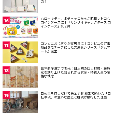
売！
ハローキティ、ポチャッコたちが昭和レトロな
16
コインケースに！「サンリオキャラクターズ コ
インケース」第２弾
コンビニおにぎりが文房具に！コンビニの定番
17
商品をモチーフにした文房具シリーズ『ジムマ
ート』誕生
世界遺産決定で脚光！日本初の巨大都城・藤原
18
京を創り上げた知られざる女帝・持統天皇の凄
絶な執念
自転車を持つだけで税金？ 昭和まで続いた「自
19
転車税」の意外な歴史と脱税が横行した理由