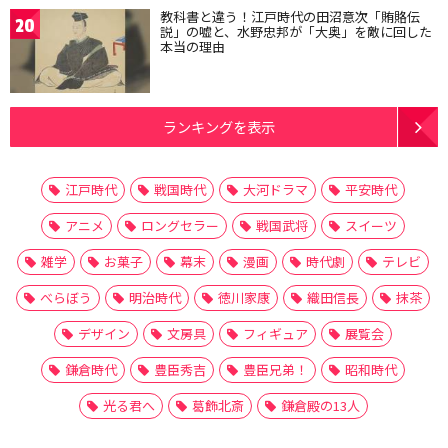
教科書と違う！江戸時代の田沼意次「賄賂伝
20
説」の嘘と、水野忠邦が「大奥」を敵に回した
本当の理由
ランキングを表示
江戸時代
戦国時代
大河ドラマ
平安時代
アニメ
ロングセラー
戦国武将
スイーツ
雑学
お菓子
幕末
漫画
時代劇
テレビ
べらぼう
明治時代
徳川家康
織田信長
抹茶
デザイン
文房具
フィギュア
展覧会
鎌倉時代
豊臣秀吉
豊臣兄弟！
昭和時代
光る君へ
葛飾北斎
鎌倉殿の13人