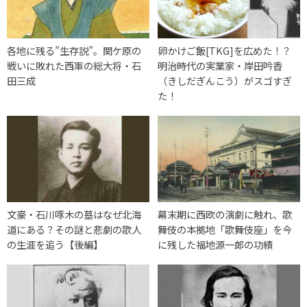
各地に残る”生存説”。関ケ原の
卵かけご飯[TKG]を広めた！？
戦いに敗れた西軍の総大将・石
明治時代の実業家・岸田吟香
田三成
（きしだぎんこう）がスゴすぎ
た！
文豪・石川啄木の墓はなぜ北海
幕末期に西欧の演劇に触れ、歌
道にある？その謎と悲劇の歌人
舞伎の本拠地「歌舞伎座」を今
の生涯を追う【後編】
に残した福地源一郎の功績