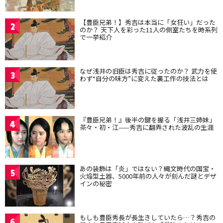
【豊臣兄弟！】秀吉は本当に「女狂い」だった
2
のか？ 天下人を彩った11人の側室たちを時系列
で一挙紹介
なぜ浅井の旧臣は秀吉に従ったのか？ 武力を使
3
わず“自分の味方”に変えた裏工作の技法とは
『豊臣兄弟！』後半の鍵を握る「浅井三姉妹」
4
茶々・初・江——秀吉に翻弄された波乱の生涯
あの装飾は「炎」ではない？縄文時代の国宝・
5
火焔型土器、5000年前の人々が刻んだ謎とデザ
インの秘密
もしも豊臣秀長が長生きしていたら…？秀吉の
6