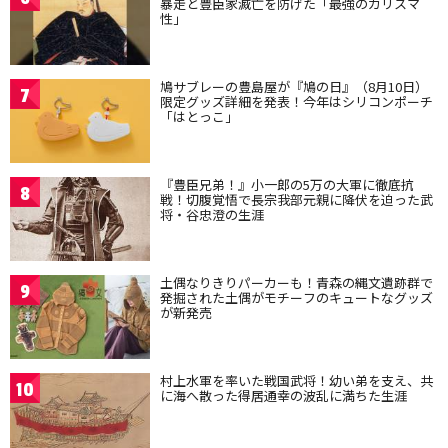
暴走と豊臣家滅亡を防げた「最強のカリスマ
性」
鳩サブレーの豊島屋が『鳩の日』（8月10日）
7
限定グッズ詳細を発表！今年はシリコンポーチ
「はとっこ」
『豊臣兄弟！』小一郎の5万の大軍に徹底抗
8
戦！切腹覚悟で長宗我部元親に降伏を迫った武
将・谷忠澄の生涯
土偶なりきりパーカーも！青森の縄文遺跡群で
9
発掘された土偶がモチーフのキュートなグッズ
が新発売
村上水軍を率いた戦国武将！幼い弟を支え、共
10
に海へ散った得居通幸の波乱に満ちた生涯