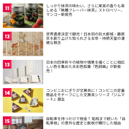
しっかり抹茶の味わい、さらに果実の香りも楽
11
しめる「無糖フレーバー抹茶」ストロベリー、
マンゴー新発売
世界遺産決定で脚光！日本初の巨大都城・藤原
12
京を創り上げた知られざる女帝・持統天皇の凄
絶な執念
日本の四季折々の植物や情景を描くことに相応
13
しい色を集めた水彩色鉛筆『色辞典』が新発
売！
コンビニおにぎりが文房具に！コンビニの定番
14
商品をモチーフにした文房具シリーズ『ジムマ
ート』誕生
自転車を持つだけで税金？ 昭和まで続いた「自
15
転車税」の意外な歴史と脱税が横行した理由