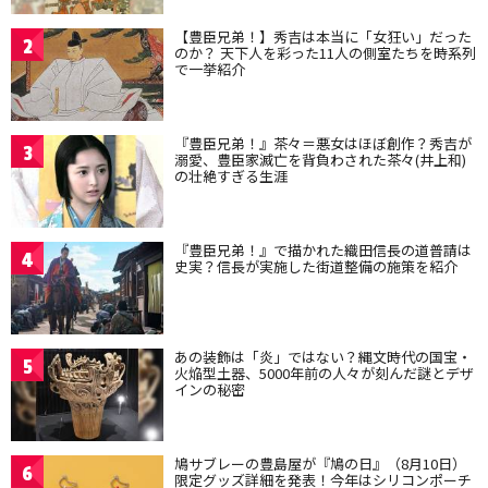
【豊臣兄弟！】秀吉は本当に「女狂い」だった
2
のか？ 天下人を彩った11人の側室たちを時系列
で一挙紹介
『豊臣兄弟！』茶々＝悪女はほぼ創作？秀吉が
3
溺愛、豊臣家滅亡を背負わされた茶々(井上和)
の壮絶すぎる生涯
『豊臣兄弟！』で描かれた織田信長の道普請は
4
史実？信長が実施した街道整備の施策を紹介
あの装飾は「炎」ではない？縄文時代の国宝・
5
火焔型土器、5000年前の人々が刻んだ謎とデザ
インの秘密
鳩サブレーの豊島屋が『鳩の日』（8月10日）
6
限定グッズ詳細を発表！今年はシリコンポーチ