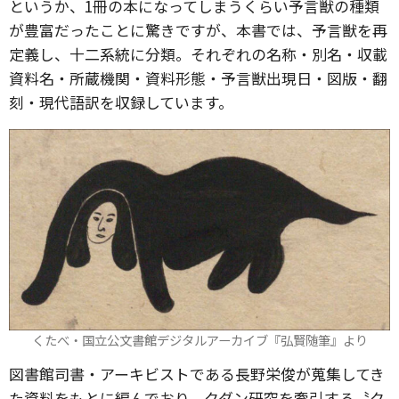
というか、1冊の本になってしまうくらい予言獣の種類
が豊富だったことに驚きですが、本書では、予言獣を再
定義し、十二系統に分類。それぞれの名称・別名・収載
資料名・所蔵機関・資料形態・予言獣出現日・図版・翻
刻・現代語訳を収録しています。
くたべ・国立公文書館デジタルアーカイブ『弘賢随筆』より
図書館司書・アーキビストである長野栄俊が蒐集してき
た資料をもとに編んでおり、クダン研究を牽引する〝ク