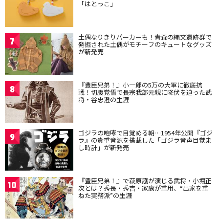
「はとっこ」
土偶なりきりパーカーも！青森の縄文遺跡群で
7
発掘された土偶がモチーフのキュートなグッズ
が新発売
『豊臣兄弟！』小一郎の5万の大軍に徹底抗
8
戦！切腹覚悟で長宗我部元親に降伏を迫った武
将・谷忠澄の生涯
ゴジラの咆哮で目覚める朝…1954年公開『ゴジ
9
ラ』の貴重音源を搭載した「ゴジラ音声目覚ま
し時計」が新発売
『豊臣兄弟！』で萩原護が演じる武将・小堀正
10
次とは？秀長・秀吉・家康が重用、“出家を重
ねた実務派”の生涯