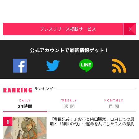
プレスリリース掲載サービス
公式アカウントで最新情報ゲット！
ランキング
RANKING
DAILY
WEEKLY
MONTHLY
24時間
週 間
月 間
『豊臣兄弟！』お市と柴田勝家、自刃しての最
1
期と「辞世の句」…運命を共にした２人の悲劇