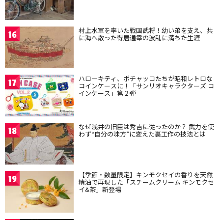
村上水軍を率いた戦国武将！幼い弟を支え、共
16
に海へ散った得居通幸の波乱に満ちた生涯
ハローキティ、ポチャッコたちが昭和レトロな
17
コインケースに！「サンリオキャラクターズ コ
インケース」第２弾
なぜ浅井の旧臣は秀吉に従ったのか？ 武力を使
18
わず“自分の味方”に変えた裏工作の技法とは
【季節・数量限定】キンモクセイの香りを天然
19
精油で再現した「スチームクリーム キンモクセ
イ&茶」新登場