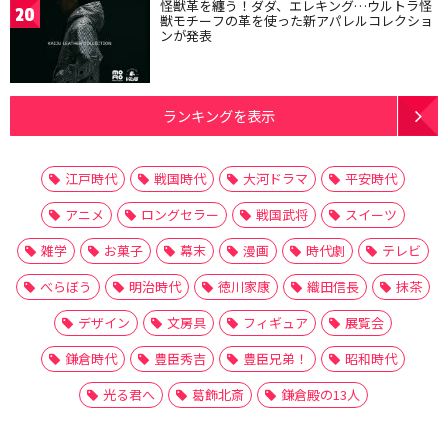
怪獣革を纏う！ダダ、エレキング…ウルトラ怪
20
獣モチーフの革を使った新アパレルコレクショ
ンが発表
ランキングを表示
江戸時代
戦国時代
大河ドラマ
平安時代
アニメ
ロングセラー
戦国武将
スイーツ
雑学
お菓子
幕末
漫画
時代劇
テレビ
べらぼう
明治時代
徳川家康
織田信長
抹茶
デザイン
文房具
フィギュア
展覧会
鎌倉時代
豊臣秀吉
豊臣兄弟！
昭和時代
光る君へ
葛飾北斎
鎌倉殿の13人