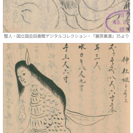
蟹人・国立国会図書館デジタルコレクション・『麗斎叢書』35より