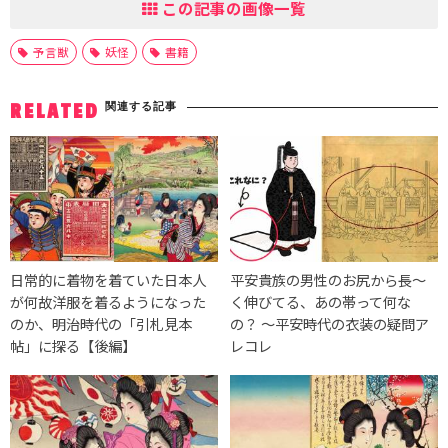
この記事の画像一覧
予言獣
妖怪
書籍
関連する記事
RELATED
日常的に着物を着ていた日本人
平安貴族の男性のお尻から長〜
が何故洋服を着るようになった
く伸びてる、あの帯って何な
のか、明治時代の「引札見本
の？ 〜平安時代の衣装の疑問ア
帖」に探る【後編】
レコレ