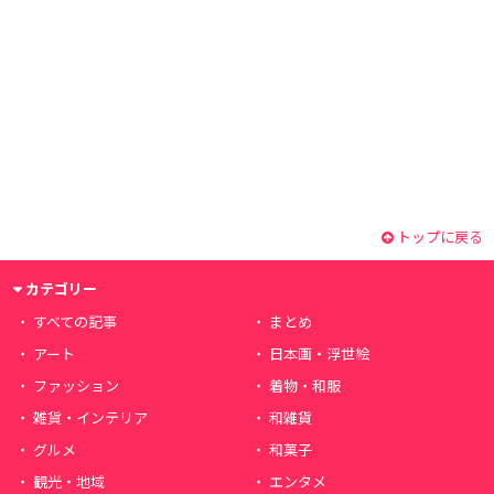
トップに戻る
カテゴリー
すべての記事
まとめ
アート
日本画・浮世絵
ファッション
着物・和服
雑貨・インテリア
和雑貨
グルメ
和菓子
観光・地域
エンタメ