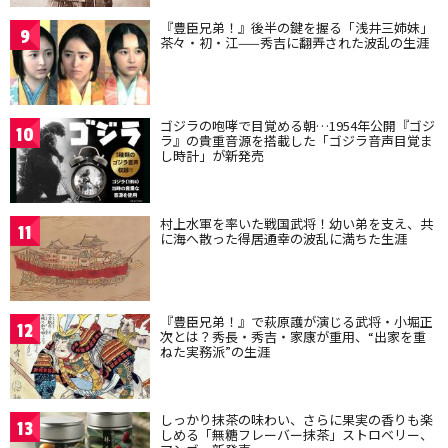
『豊臣兄弟！』後半の鍵を握る「浅井三姉妹」
9
茶々・初・江——秀吉に翻弄された波乱の生涯
ゴジラの咆哮で目覚める朝…1954年公開『ゴジ
10
ラ』の貴重音源を搭載した「ゴジラ音声目覚ま
し時計」が新発売
村上水軍を率いた戦国武将！幼い弟を支え、共
11
に海へ散った得居通幸の波乱に満ちた生涯
『豊臣兄弟！』で萩原護が演じる武将・小堀正
12
次とは？秀長・秀吉・家康が重用、“出家を重
ねた実務派”の生涯
しっかり抹茶の味わい、さらに果実の香りも楽
13
しめる「無糖フレーバー抹茶」ストロベリー、