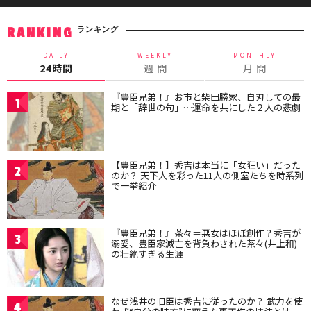
ランキング
RANKING
DAILY
WEEKLY
MONTHLY
24時間
週 間
月 間
『豊臣兄弟！』お市と柴田勝家、自刃しての最
1
期と「辞世の句」…運命を共にした２人の悲劇
【豊臣兄弟！】秀吉は本当に「女狂い」だった
2
のか？ 天下人を彩った11人の側室たちを時系列
で一挙紹介
『豊臣兄弟！』茶々＝悪女はほぼ創作？秀吉が
3
溺愛、豊臣家滅亡を背負わされた茶々(井上和)
の壮絶すぎる生涯
なぜ浅井の旧臣は秀吉に従ったのか？ 武力を使
4