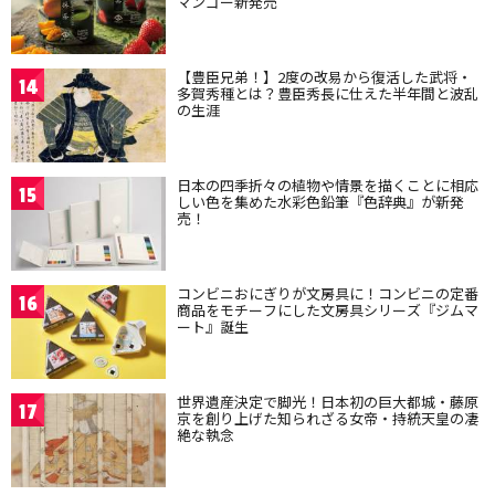
マンゴー新発売
【豊臣兄弟！】2度の改易から復活した武将・
14
多賀秀種とは？豊臣秀長に仕えた半年間と波乱
の生涯
日本の四季折々の植物や情景を描くことに相応
15
しい色を集めた水彩色鉛筆『色辞典』が新発
売！
コンビニおにぎりが文房具に！コンビニの定番
16
商品をモチーフにした文房具シリーズ『ジムマ
ート』誕生
世界遺産決定で脚光！日本初の巨大都城・藤原
17
京を創り上げた知られざる女帝・持統天皇の凄
絶な執念