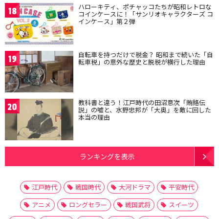
ハローキティ、ポチャッコたちが昭和レトロな
18
コインケースに！「サンリオキャラクターズ コ
インケース」第２弾
自転車を持つだけで税金？ 昭和まで続いた「自
19
転車税」の意外な歴史と脱税が横行した理由
教科書と違う！江戸時代の田沼意次「賄賂伝
20
説」の嘘と、水野忠邦が「大奥」を敵に回した
本当の理由
ランキングを表示
江戸時代
戦国時代
大河ドラマ
平安時代
アニメ
ロングセラー
戦国武将
スイーツ