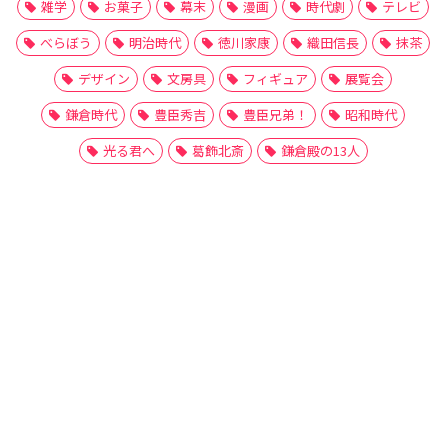
雑学
お菓子
幕末
漫画
時代劇
テレビ
べらぼう
明治時代
徳川家康
織田信長
抹茶
デザイン
文房具
フィギュア
展覧会
鎌倉時代
豊臣秀吉
豊臣兄弟！
昭和時代
光る君へ
葛飾北斎
鎌倉殿の13人