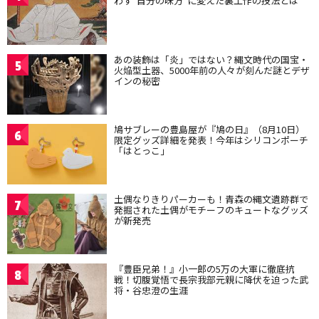
わず“自分の味方”に変えた裏工作の技法とは
あの装飾は「炎」ではない？縄文時代の国宝・
5
火焔型土器、5000年前の人々が刻んだ謎とデザ
インの秘密
鳩サブレーの豊島屋が『鳩の日』（8月10日）
6
限定グッズ詳細を発表！今年はシリコンポーチ
「はとっこ」
土偶なりきりパーカーも！青森の縄文遺跡群で
7
発掘された土偶がモチーフのキュートなグッズ
が新発売
『豊臣兄弟！』小一郎の5万の大軍に徹底抗
8
戦！切腹覚悟で長宗我部元親に降伏を迫った武
将・谷忠澄の生涯