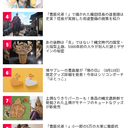
『豊臣兄弟！』で描かれた織田信長の道普請は
4
史実？信長が実施した街道整備の施策を紹介
あの装飾は「炎」ではない？縄文時代の国宝・
5
火焔型土器、5000年前の人々が刻んだ謎とデザ
インの秘密
鳩サブレーの豊島屋が『鳩の日』（8月10日）
6
限定グッズ詳細を発表！今年はシリコンポーチ
「はとっこ」
土偶なりきりパーカーも！青森の縄文遺跡群で
7
発掘された土偶がモチーフのキュートなグッズ
が新発売
『豊臣兄弟！』小一郎の5万の大軍に徹底抗