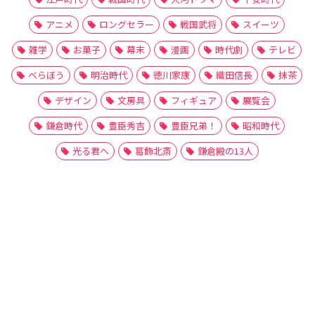
アニメ
ロングセラー
戦国武将
スイーツ
雑学
お菓子
幕末
漫画
時代劇
テレビ
べらぼう
明治時代
徳川家康
織田信長
抹茶
デザイン
文房具
フィギュア
展覧会
鎌倉時代
豊臣秀吉
豊臣兄弟！
昭和時代
光る君へ
葛飾北斎
鎌倉殿の13人