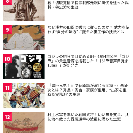
8
戦！切腹覚悟で長宗我部元親に降伏を迫った武
将・谷忠澄の生涯
なぜ浅井の旧臣は秀吉に従ったのか？ 武力を使
9
わず“自分の味方”に変えた裏工作の技法とは
ゴジラの咆哮で目覚める朝…1954年公開『ゴジ
10
ラ』の貴重音源を搭載した「ゴジラ音声目覚ま
し時計」が新発売
『豊臣兄弟！』で萩原護が演じる武将・小堀正
11
次とは？秀長・秀吉・家康が重用、“出家を重
ねた実務派”の生涯
村上水軍を率いた戦国武将！幼い弟を支え、共
12
に海へ散った得居通幸の波乱に満ちた生涯