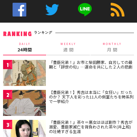
ランキング
RANKING
DAILY
WEEKLY
MONTHLY
24時間
週 間
月 間
『豊臣兄弟！』お市と柴田勝家、自刃しての最
1
期と「辞世の句」…運命を共にした２人の悲劇
【豊臣兄弟！】秀吉は本当に「女狂い」だった
2
のか？ 天下人を彩った11人の側室たちを時系列
で一挙紹介
『豊臣兄弟！』茶々＝悪女はほぼ創作？秀吉が
3
溺愛、豊臣家滅亡を背負わされた茶々(井上和)
の壮絶すぎる生涯