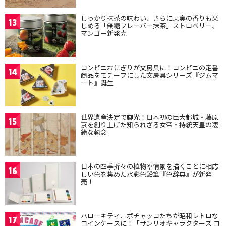
しっかり抹茶の味わい、さらに果実の香りも楽
13
しめる「無糖フレーバー抹茶」ストロベリー、
マンゴー新発売
コンビニおにぎりが文房具に！コンビニの定番
14
商品をモチーフにした文房具シリーズ『ジムマ
ート』誕生
世界遺産決定で脚光！日本初の巨大都城・藤原
15
京を創り上げた知られざる女帝・持統天皇の凄
絶な執念
日本の四季折々の植物や情景を描くことに相応
16
しい色を集めた水彩色鉛筆『色辞典』が新発
売！
ハローキティ、ポチャッコたちが昭和レトロな
17
コインケースに！「サンリオキャラクターズ コ