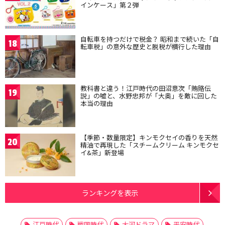
インケース」第２弾
自転車を持つだけで税金？ 昭和まで続いた「自
18
転車税」の意外な歴史と脱税が横行した理由
教科書と違う！江戸時代の田沼意次「賄賂伝
19
説」の嘘と、水野忠邦が「大奥」を敵に回した
本当の理由
【季節・数量限定】キンモクセイの香りを天然
20
精油で再現した「スチームクリーム キンモクセ
イ&茶」新登場
ランキングを表示
江戸時代
戦国時代
大河ドラマ
平安時代