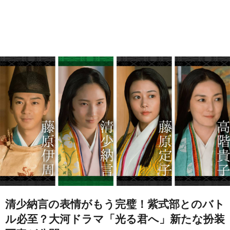
清少納言の表情がもう完璧！紫式部とのバト
ル必至？大河ドラマ「光る君へ」新たな扮装