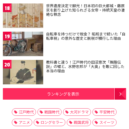
世界遺産決定で脚光！日本初の巨大都城・藤原
18
京を創り上げた知られざる女帝・持統天皇の凄
絶な執念
自転車を持つだけで税金？ 昭和まで続いた「自
19
転車税」の意外な歴史と脱税が横行した理由
教科書と違う！江戸時代の田沼意次「賄賂伝
20
説」の嘘と、水野忠邦が「大奥」を敵に回した
本当の理由
ランキングを表示
江戸時代
戦国時代
大河ドラマ
平安時代
アニメ
ロングセラー
戦国武将
スイーツ