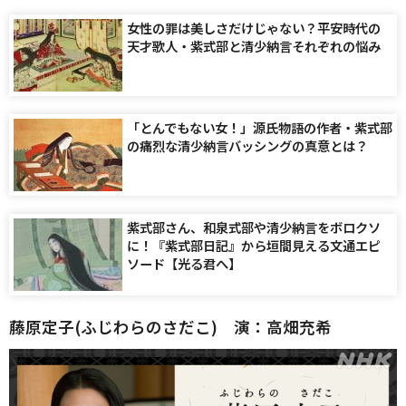
女性の罪は美しさだけじゃない？平安時代の
天才歌人・紫式部と清少納言それぞれの悩み
「とんでもない女！」源氏物語の作者・紫式部
の痛烈な清少納言バッシングの真意とは？
紫式部さん、和泉式部や清少納言をボロクソ
に！『紫式部日記』から垣間見える文通エピ
ソード【光る君へ】
藤原定子(ふじわらのさだこ) 演：高畑充希