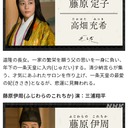
道隆の長女。一家の繁栄を願う父の思いを一身に負い、
年下の一条天皇に入内(じゅだい)する。清少納言らが集
う、才気にあふれたサロンを作り上げ、一条天皇の最愛
の妃(きさき)となるが、悲運に見舞われる。
藤原伊周(ふじわらのこれちか) 演：三浦翔平