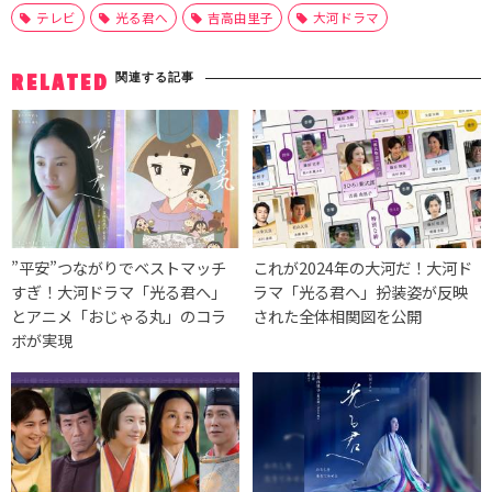
テレビ
光る君へ
吉高由里子
大河ドラマ
関連する記事
RELATED
”平安”つながりでベストマッチ
これが2024年の大河だ！大河ド
すぎ！大河ドラマ「光る君へ」
ラマ「光る君へ」扮装姿が反映
とアニメ「おじゃる丸」のコラ
された全体相関図を公開
ボが実現