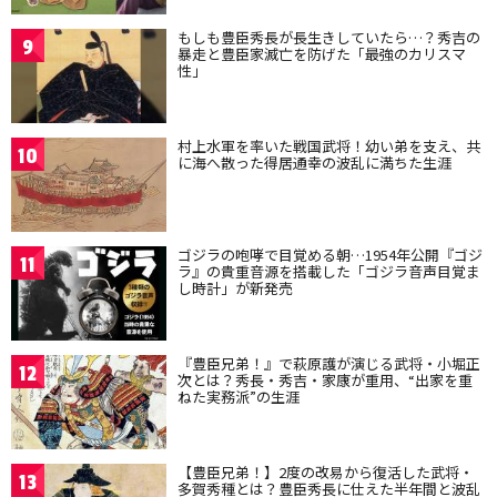
もしも豊臣秀長が長生きしていたら…？秀吉の
9
暴走と豊臣家滅亡を防げた「最強のカリスマ
性」
村上水軍を率いた戦国武将！幼い弟を支え、共
10
に海へ散った得居通幸の波乱に満ちた生涯
ゴジラの咆哮で目覚める朝…1954年公開『ゴジ
11
ラ』の貴重音源を搭載した「ゴジラ音声目覚ま
し時計」が新発売
『豊臣兄弟！』で萩原護が演じる武将・小堀正
12
次とは？秀長・秀吉・家康が重用、“出家を重
ねた実務派”の生涯
【豊臣兄弟！】2度の改易から復活した武将・
13
多賀秀種とは？豊臣秀長に仕えた半年間と波乱