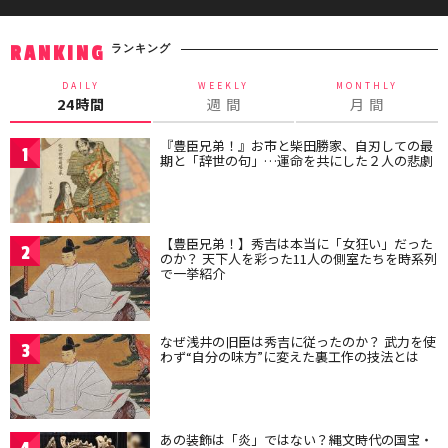
ランキング
RANKING
DAILY
WEEKLY
MONTHLY
24時間
週 間
月 間
『豊臣兄弟！』お市と柴田勝家、自刃しての最
1
期と「辞世の句」…運命を共にした２人の悲劇
【豊臣兄弟！】秀吉は本当に「女狂い」だった
2
のか？ 天下人を彩った11人の側室たちを時系列
で一挙紹介
なぜ浅井の旧臣は秀吉に従ったのか？ 武力を使
3
わず“自分の味方”に変えた裏工作の技法とは
あの装飾は「炎」ではない？縄文時代の国宝・