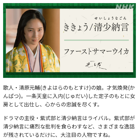
歌人・清原元輔(きよはらのもとすけ)の娘。才気煥発(か
んぱつ)。一条天皇に入内(じゅだい)した定子のもとに女
房として出仕し、心からの忠誠を尽くす。
ドラマの主役・紫式部と清少納言はライバル。紫式部が
清少納言に痛烈な批判を食らわすなど、さまざまな逸話
が残されているだけに、大注目の人物ですね。