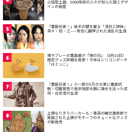
4
火焔型土器、5000年前の人々が刻んだ謎とデザ
インの秘密
『豊臣兄弟！』後半の鍵を握る「浅井三姉妹」
5
茶々・初・江——秀吉に翻弄された波乱の生涯
鳩サブレーの豊島屋が『鳩の日』（8月10日）
6
限定グッズ詳細を発表！今年はシリコンポーチ
「はとっこ」
『豊臣兄弟！』小一郎の5万の大軍に徹底抗
7
戦！切腹覚悟で長宗我部元親に降伏を迫った武
将・谷忠澄の生涯
土偶なりきりパーカーも！青森の縄文遺跡群で
8
発掘された土偶がモチーフのキュートなグッズ
が新発売