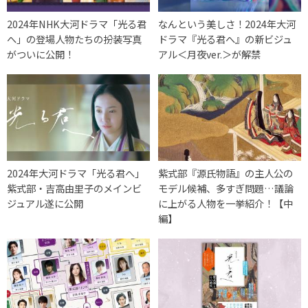
2024年NHK大河ドラマ「光る君
なんという美しさ！2024年大河
へ」の登場人物たちの扮装写真
ドラマ『光る君へ』の新ビジュ
がついに公開！
アル＜月夜ver.＞が解禁
2024年大河ドラマ「光る君へ」
紫式部『源氏物語』の主人公の
紫式部・吉高由里子のメインビ
モデル候補、多すぎ問題…議論
ジュアル遂に公開
に上がる人物を一挙紹介！【中
編】