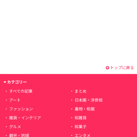
トップに戻る
カテゴリー
すべての記事
まとめ
アート
日本画・浮世絵
ファッション
着物・和服
雑貨・インテリア
和雑貨
グルメ
和菓子
観光・地域
エンタメ