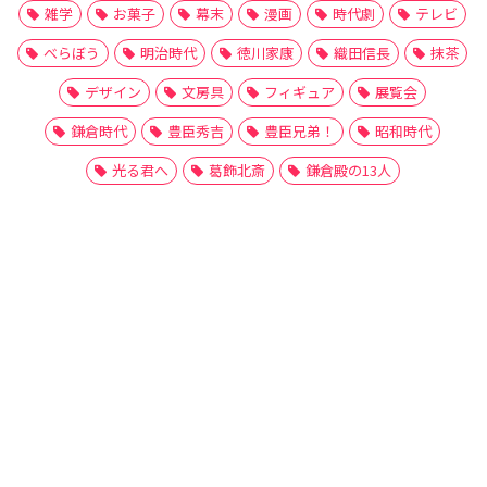
雑学
お菓子
幕末
漫画
時代劇
テレビ
べらぼう
明治時代
徳川家康
織田信長
抹茶
デザイン
文房具
フィギュア
展覧会
鎌倉時代
豊臣秀吉
豊臣兄弟！
昭和時代
光る君へ
葛飾北斎
鎌倉殿の13人