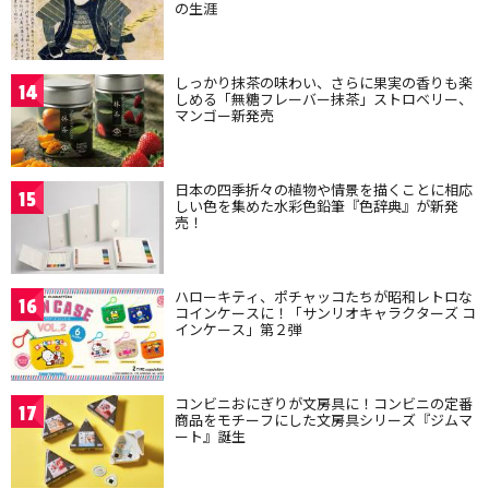
の生涯
しっかり抹茶の味わい、さらに果実の香りも楽
14
しめる「無糖フレーバー抹茶」ストロベリー、
マンゴー新発売
日本の四季折々の植物や情景を描くことに相応
15
しい色を集めた水彩色鉛筆『色辞典』が新発
売！
ハローキティ、ポチャッコたちが昭和レトロな
16
コインケースに！「サンリオキャラクターズ コ
インケース」第２弾
コンビニおにぎりが文房具に！コンビニの定番
17
商品をモチーフにした文房具シリーズ『ジムマ
ート』誕生