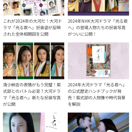
これが2024年の大河だ！大河ド
2024年NHK大河ドラマ「光る君
ラマ「光る君へ」扮装姿が反映
へ」の登場人物たちの扮装写真
された全体相関図を公開
がついに公開！
清少納言の表情がもう完璧！紫
2024年大河ドラマ「光る君へ」
式部とのバトル必至？大河ドラ
の公式歴史ハンドブックが発
マ「光る君へ」新たな扮装写真
売！紫式部の人物像や時代背景
が公開
を解説