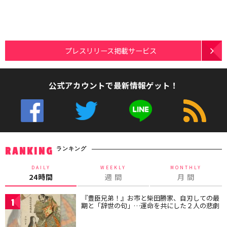
プレスリリース掲載サービス
公式アカウントで最新情報ゲット！
ランキング
RANKING
DAILY
WEEKLY
MONTHLY
24時間
週 間
月 間
『豊臣兄弟！』お市と柴田勝家、自刃しての最
1
期と「辞世の句」…運命を共にした２人の悲劇