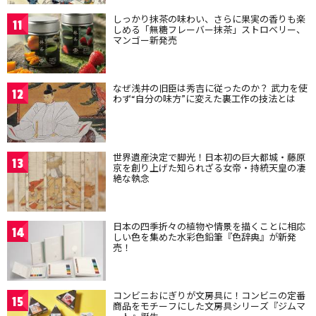
しっかり抹茶の味わい、さらに果実の香りも楽
11
しめる「無糖フレーバー抹茶」ストロベリー、
マンゴー新発売
なぜ浅井の旧臣は秀吉に従ったのか？ 武力を使
12
わず“自分の味方”に変えた裏工作の技法とは
世界遺産決定で脚光！日本初の巨大都城・藤原
13
京を創り上げた知られざる女帝・持統天皇の凄
絶な執念
日本の四季折々の植物や情景を描くことに相応
14
しい色を集めた水彩色鉛筆『色辞典』が新発
売！
コンビニおにぎりが文房具に！コンビニの定番
15
商品をモチーフにした文房具シリーズ『ジムマ