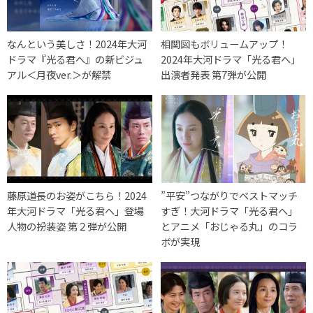
なんという美しさ！2024年大河
相関図もボリュームアップ！
ドラマ『光る君へ』の新ビジュ
2024年大河ドラマ「光る君へ」
アル＜月夜ver.＞が解禁
出演者発表 第7弾が公開
藤原道長のお姿がこちら！2024
”平安”つながりでベストマッチ
年大河ドラマ「光る君へ」登場
すぎ！大河ドラマ「光る君へ」
人物の扮装姿 第２弾が公開
とアニメ「おじゃる丸」のコラ
ボが実現