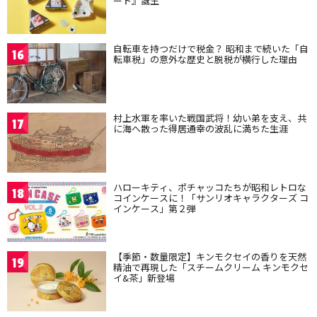
ート』誕生
自転車を持つだけで税金？ 昭和まで続いた「自
16
転車税」の意外な歴史と脱税が横行した理由
村上水軍を率いた戦国武将！幼い弟を支え、共
17
に海へ散った得居通幸の波乱に満ちた生涯
ハローキティ、ポチャッコたちが昭和レトロな
18
コインケースに！「サンリオキャラクターズ コ
インケース」第２弾
【季節・数量限定】キンモクセイの香りを天然
19
精油で再現した「スチームクリーム キンモクセ
イ&茶」新登場