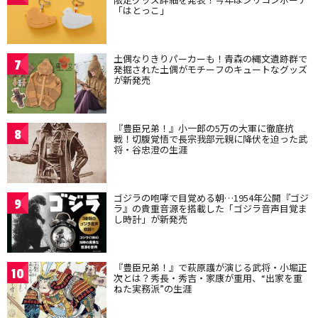
「はとっこ」
土偶なりきりパーカーも！青森の縄文遺跡群で
7
発掘された土偶がモチーフのキュートなグッズ
が新発売
『豊臣兄弟！』小一郎の5万の大軍に徹底抗
8
戦！切腹覚悟で長宗我部元親に降伏を迫った武
将・谷忠澄の生涯
ゴジラの咆哮で目覚める朝…1954年公開『ゴジ
9
ラ』の貴重音源を搭載した「ゴジラ音声目覚ま
し時計」が新発売
『豊臣兄弟！』で萩原護が演じる武将・小堀正
10
次とは？秀長・秀吉・家康が重用、“出家を重
ねた実務派”の生涯