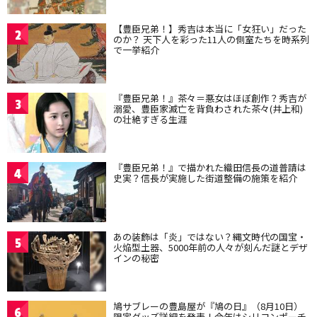
【豊臣兄弟！】秀吉は本当に「女狂い」だった
2
のか？ 天下人を彩った11人の側室たちを時系列
で一挙紹介
『豊臣兄弟！』茶々＝悪女はほぼ創作？秀吉が
3
溺愛、豊臣家滅亡を背負わされた茶々(井上和)
の壮絶すぎる生涯
『豊臣兄弟！』で描かれた織田信長の道普請は
4
史実？信長が実施した街道整備の施策を紹介
あの装飾は「炎」ではない？縄文時代の国宝・
5
火焔型土器、5000年前の人々が刻んだ謎とデザ
インの秘密
鳩サブレーの豊島屋が『鳩の日』（8月10日）
6
限定グッズ詳細を発表！今年はシリコンポーチ