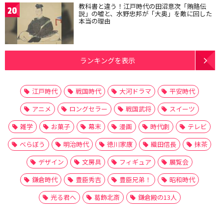
教科書と違う！江戸時代の田沼意次「賄賂伝
20
説」の嘘と、水野忠邦が「大奥」を敵に回した
本当の理由
ランキングを表示
江戸時代
戦国時代
大河ドラマ
平安時代
アニメ
ロングセラー
戦国武将
スイーツ
雑学
お菓子
幕末
漫画
時代劇
テレビ
べらぼう
明治時代
徳川家康
織田信長
抹茶
デザイン
文房具
フィギュア
展覧会
鎌倉時代
豊臣秀吉
豊臣兄弟！
昭和時代
光る君へ
葛飾北斎
鎌倉殿の13人