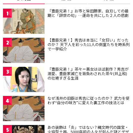
『豊臣兄弟！』お市と柴田勝家、自刃しての最
1
期と「辞世の句」…運命を共にした２人の悲劇
【豊臣兄弟！】秀吉は本当に「女狂い」だった
2
のか？ 天下人を彩った11人の側室たちを時系列
で一挙紹介
『豊臣兄弟！』茶々＝悪女はほぼ創作？秀吉が
3
溺愛、豊臣家滅亡を背負わされた茶々(井上和)
の壮絶すぎる生涯
なぜ浅井の旧臣は秀吉に従ったのか？ 武力を使
4
わず“自分の味方”に変えた裏工作の技法とは
あの装飾は「炎」ではない？縄文時代の国宝・
5
火焔型土器、5000年前の人々が刻んだ謎とデザ