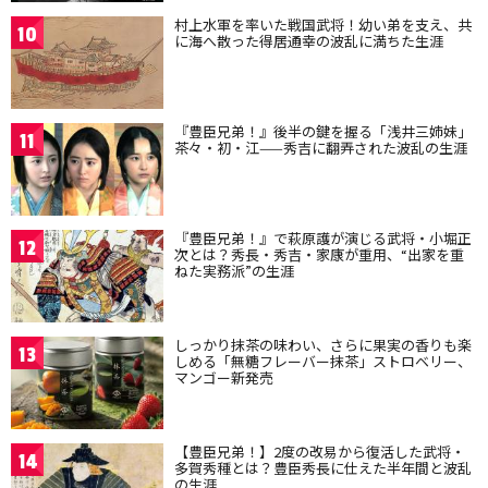
村上水軍を率いた戦国武将！幼い弟を支え、共
10
に海へ散った得居通幸の波乱に満ちた生涯
『豊臣兄弟！』後半の鍵を握る「浅井三姉妹」
11
茶々・初・江——秀吉に翻弄された波乱の生涯
『豊臣兄弟！』で萩原護が演じる武将・小堀正
12
次とは？秀長・秀吉・家康が重用、“出家を重
ねた実務派”の生涯
しっかり抹茶の味わい、さらに果実の香りも楽
13
しめる「無糖フレーバー抹茶」ストロベリー、
マンゴー新発売
【豊臣兄弟！】2度の改易から復活した武将・
14
多賀秀種とは？豊臣秀長に仕えた半年間と波乱
の生涯