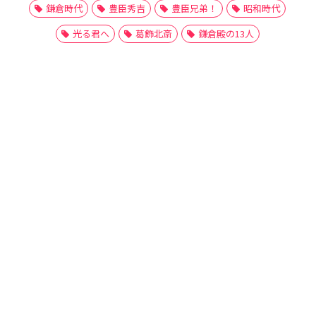
鎌倉時代
豊臣秀吉
豊臣兄弟！
昭和時代
光る君へ
葛飾北斎
鎌倉殿の13人