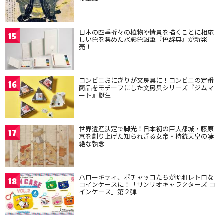
日本の四季折々の植物や情景を描くことに相応
15
しい色を集めた水彩色鉛筆『色辞典』が新発
売！
コンビニおにぎりが文房具に！コンビニの定番
16
商品をモチーフにした文房具シリーズ『ジムマ
ート』誕生
世界遺産決定で脚光！日本初の巨大都城・藤原
17
京を創り上げた知られざる女帝・持統天皇の凄
絶な執念
ハローキティ、ポチャッコたちが昭和レトロな
18
コインケースに！「サンリオキャラクターズ コ
インケース」第２弾