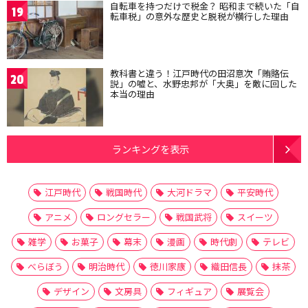
自転車を持つだけで税金？ 昭和まで続いた「自
19
転車税」の意外な歴史と脱税が横行した理由
教科書と違う！江戸時代の田沼意次「賄賂伝
20
説」の嘘と、水野忠邦が「大奥」を敵に回した
本当の理由
ランキングを表示
江戸時代
戦国時代
大河ドラマ
平安時代
アニメ
ロングセラー
戦国武将
スイーツ
雑学
お菓子
幕末
漫画
時代劇
テレビ
べらぼう
明治時代
徳川家康
織田信長
抹茶
デザイン
文房具
フィギュア
展覧会