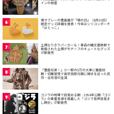
インの秘密
鳩サブレーの豊島屋が『鳩の日』（8月10日）
6
限定グッズ詳細を発表！今年はシリコンポーチ
「はとっこ」
土偶なりきりパーカーも！青森の縄文遺跡群で
7
発掘された土偶がモチーフのキュートなグッズ
が新発売
『豊臣兄弟！』小一郎の5万の大軍に徹底抗
8
戦！切腹覚悟で長宗我部元親に降伏を迫った武
将・谷忠澄の生涯
ゴジラの咆哮で目覚める朝…1954年公開『ゴジ
9
ラ』の貴重音源を搭載した「ゴジラ音声目覚ま
し時計」が新発売