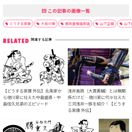
この記事の画像一覧
どうする家康
大坂の陣
寛政重脩諸家譜
山下正綱
山下
関連する記事
RELATED
【どうする家康 外伝】北条家か
浅井長政（大貫勇輔）とは無関
ら徳川家に仕えた中島盛直・中
係だけど…徳川家に代々仕えた
島信久兄弟のエピソード
三河浅井一族を紹介！【どうす
る家康 外伝】