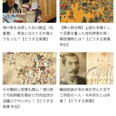
徳川家を出奔した石川数正（松
【関ヶ原合戦】上田七本槍とし
重豊）、秀吉に仕えてその後ど
て武勇を奮った甘利虎泰の孫・
うなった？【どうする家康】
鎮目惟明とは？【どうする家康
外伝】
その腕前に家康も関心！徳川家
織田信長が茶の湯を学んだ天下
で弓術師範を務めた竹内信次の
三宗匠の一人・今井宗久とは何
活躍ぶりやいかに？【どうする
者？【どうする家康】
家康 外伝】