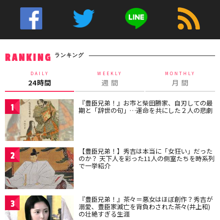
ランキング
RANKING
DAILY
WEEKLY
MONTHLY
24時間
週 間
月 間
『豊臣兄弟！』お市と柴田勝家、自刃しての最
1
期と「辞世の句」…運命を共にした２人の悲劇
【豊臣兄弟！】秀吉は本当に「女狂い」だった
2
のか？ 天下人を彩った11人の側室たちを時系列
で一挙紹介
『豊臣兄弟！』茶々＝悪女はほぼ創作？秀吉が
3
溺愛、豊臣家滅亡を背負わされた茶々(井上和)
の壮絶すぎる生涯