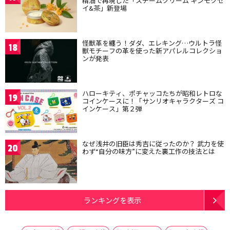
精油で再現した「スチームクリーム キンモクセ
イ&茶」新登場
怪獣革を纏う！ダダ、エレキング…ウルトラ怪
18
獣モチーフの革を使った新アパレルコレクショ
ンが発表
ハローキティ、ポチャッコたちが昭和レトロな
19
コインケースに！「サンリオキャラクターズ コ
インケース」第２弾
なぜ浅井の旧臣は秀吉に従ったのか？ 武力を使
20
わず“自分の味方”に変えた裏工作の技法とは
ランキングを表示