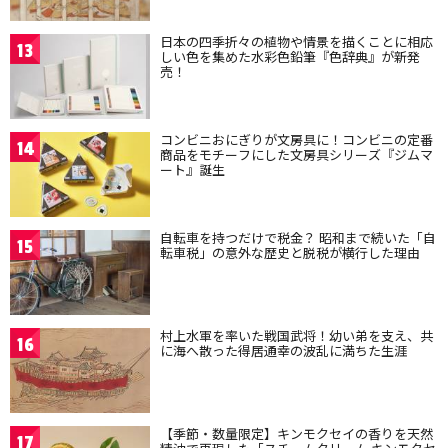
日本の四季折々の植物や情景を描くことに相応
13
しい色を集めた水彩色鉛筆『色辞典』が新発
売！
コンビニおにぎりが文房具に！コンビニの定番
14
商品をモチーフにした文房具シリーズ『ジムマ
ート』誕生
自転車を持つだけで税金？ 昭和まで続いた「自
15
転車税」の意外な歴史と脱税が横行した理由
村上水軍を率いた戦国武将！幼い弟を支え、共
16
に海へ散った得居通幸の波乱に満ちた生涯
【季節・数量限定】キンモクセイの香りを天然
17