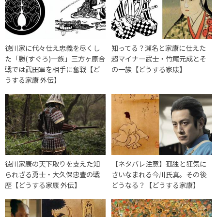
徳川家に代々仕え忠義を尽くし
知ってる？瀬名と家康に仕えた
た「勝(すぐろ)一族」三方ヶ原合
超マイナー武士・竹尾元成とそ
戦では武田軍を相手に奮戦【ど
の一族【どうする家康】
うする家康 外伝】
徳川家康の天下取りを支えた知
【ネタバレ注意】孤独と狂気に
られざる勇士・大久保忠豊の戦
さいなまれる今川氏真。その後
歴【どうする家康 外伝】
どうなる？【どうする家康】