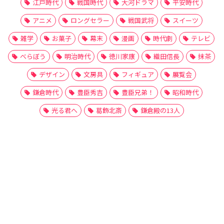
江戸時代
戦国時代
大河ドラマ
平安時代
アニメ
ロングセラー
戦国武将
スイーツ
雑学
お菓子
幕末
漫画
時代劇
テレビ
べらぼう
明治時代
徳川家康
織田信長
抹茶
デザイン
文房具
フィギュア
展覧会
鎌倉時代
豊臣秀吉
豊臣兄弟！
昭和時代
光る君へ
葛飾北斎
鎌倉殿の13人