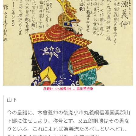
源義仲（木曾義仲）。歌川芳虎筆
山下
今の呈譜に、木曾義仲の後胤小市丸義綱信濃国奥郡山
下郷に住せしより、称号とす。又五郎綱勝はその男な
りといふ。これによれば為義流たるべしといへども、