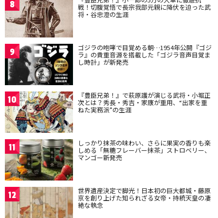
8
戦！切腹覚悟で長宗我部元親に降伏を迫った武
将・谷忠澄の生涯
ゴジラの咆哮で目覚める朝…1954年公開『ゴジ
9
ラ』の貴重音源を搭載した「ゴジラ音声目覚ま
し時計」が新発売
『豊臣兄弟！』で萩原護が演じる武将・小堀正
10
次とは？秀長・秀吉・家康が重用、“出家を重
ねた実務派”の生涯
しっかり抹茶の味わい、さらに果実の香りも楽
11
しめる「無糖フレーバー抹茶」ストロベリー、
マンゴー新発売
世界遺産決定で脚光！日本初の巨大都城・藤原
12
京を創り上げた知られざる女帝・持統天皇の凄
絶な執念