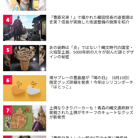
『豊臣兄弟！』で描かれた織田信長の道普請は
4
史実？信長が実施した街道整備の施策を紹介
あの装飾は「炎」ではない？縄文時代の国宝・
5
火焔型土器、5000年前の人々が刻んだ謎とデザ
インの秘密
鳩サブレーの豊島屋が『鳩の日』（8月10日）
6
限定グッズ詳細を発表！今年はシリコンポーチ
「はとっこ」
土偶なりきりパーカーも！青森の縄文遺跡群で
7
発掘された土偶がモチーフのキュートなグッズ
が新発売
『豊臣兄弟！』小一郎の5万の大軍に徹底抗