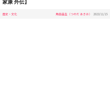
家康 外伝】
歴史・文化
角田晶生（つのだ あきお）
2023/11/15