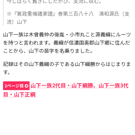
今しばらく舊きにしたがひ、支流に収む。
※『寛政重脩諸家譜』巻第三百八十八 清和源氏（支
流）山下
山下一族は木曾義仲の後胤・小市丸こと源義綱にルーツ
を持つと言われます。義綱が信濃国奥郡山下郷に住んだ
ことから、山下の苗字を名乗りました。
記録はその山下義綱の子である山下綱勝からはじまりま
す。
山下一族2代目・山下綱勝、山下一族3代
2ページ目
目・山下正綱