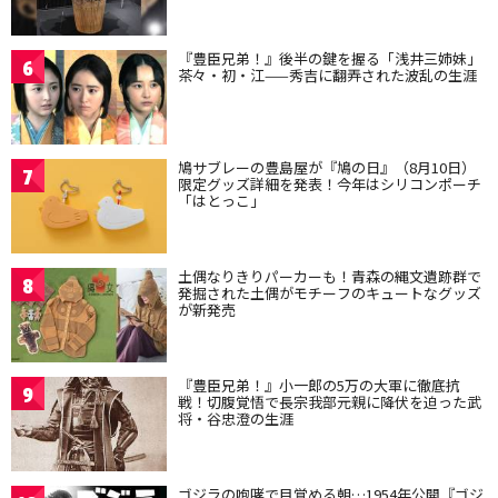
『豊臣兄弟！』後半の鍵を握る「浅井三姉妹」
6
茶々・初・江——秀吉に翻弄された波乱の生涯
鳩サブレーの豊島屋が『鳩の日』（8月10日）
7
限定グッズ詳細を発表！今年はシリコンポーチ
「はとっこ」
土偶なりきりパーカーも！青森の縄文遺跡群で
8
発掘された土偶がモチーフのキュートなグッズ
が新発売
『豊臣兄弟！』小一郎の5万の大軍に徹底抗
9
戦！切腹覚悟で長宗我部元親に降伏を迫った武
将・谷忠澄の生涯
ゴジラの咆哮で目覚める朝…1954年公開『ゴジ