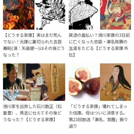
【どうする家康】実はまだ死ん
冥途の露払い？徳川家康の3日前
でない！元康に裏切られた吉良
に亡くなった忠臣・瀬名政勝の
義昭(演：矢島健一)はその後どう
生涯をたどる【どうする家康 外
なった？
伝】
徳川家を出奔した石川数正（松
「どうする家康」壊れてしまっ
重豊）、秀吉に仕えてその後ど
た信康。母はついに決意する。
うなった？【どうする家康】
第23回放送「瀬名、覚醒」振り
返り