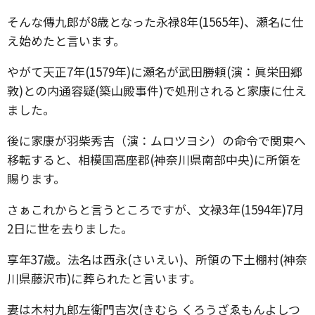
そんな傳九郎が8歳となった永禄8年(1565年)、瀬名に仕
え始めたと言います。
やがて天正7年(1579年)に瀬名が武田勝頼(演：眞栄田郷
敦)との内通容疑(築山殿事件)で処刑されると家康に仕え
ました。
後に家康が羽柴秀吉（演：ムロツヨシ）の命令で関東へ
移転すると、相模国高座郡(神奈川県南部中央)に所領を
賜ります。
さぁこれからと言うところですが、文禄3年(1594年)7月
2日に世を去りました。
享年37歳。法名は西永(さいえい)、所領の下土棚村(神奈
川県藤沢市)に葬られたと言います。
妻は木村九郎左衛門吉次(きむら くろうざゑもんよしつ