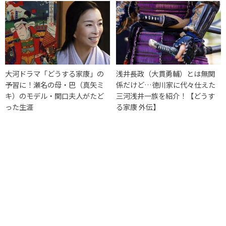
大河ドラマ「どうする家康」の
浅井長政（大貫勇輔）とは無関
予習に！瀬名の母・巴（真矢ミ
係だけど…徳川家に代々仕えた
キ）のモデル・関口夫人がたど
三河浅井一族を紹介！【どうす
った生涯
る家康 外伝】