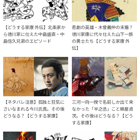
【どうする家康 外伝】北条家か
悲劇の英雄・木曾義仲の末裔？
ら徳川家に仕えた中島盛直・中
徳川家康に代々仕えた山下一族
島信久兄弟のエピソード
の勇士たち【どうする家康 外
伝】
【ネタバレ注意】孤独と狂気に
三河一向一揆で名前しか出て来
さいなまれる今川氏真。その後
なかった「半之丞」こと蜂屋貞
どうなる？【どうする家康】
次。その後はどうなる？【どう
する家康】