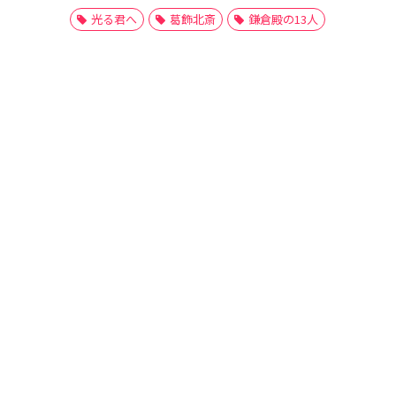
光る君へ
葛飾北斎
鎌倉殿の13人