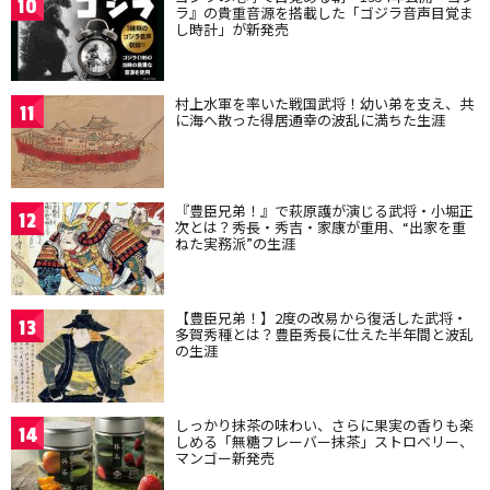
10
ラ』の貴重音源を搭載した「ゴジラ音声目覚ま
し時計」が新発売
村上水軍を率いた戦国武将！幼い弟を支え、共
11
に海へ散った得居通幸の波乱に満ちた生涯
『豊臣兄弟！』で萩原護が演じる武将・小堀正
12
次とは？秀長・秀吉・家康が重用、“出家を重
ねた実務派”の生涯
【豊臣兄弟！】2度の改易から復活した武将・
13
多賀秀種とは？豊臣秀長に仕えた半年間と波乱
の生涯
しっかり抹茶の味わい、さらに果実の香りも楽
14
しめる「無糖フレーバー抹茶」ストロベリー、
マンゴー新発売