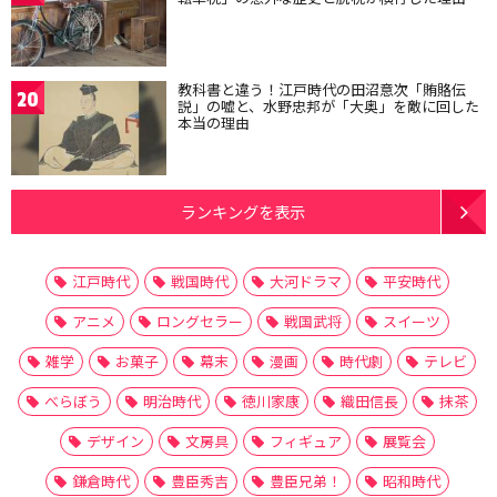
教科書と違う！江戸時代の田沼意次「賄賂伝
20
説」の嘘と、水野忠邦が「大奥」を敵に回した
本当の理由
ランキングを表示
江戸時代
戦国時代
大河ドラマ
平安時代
アニメ
ロングセラー
戦国武将
スイーツ
雑学
お菓子
幕末
漫画
時代劇
テレビ
べらぼう
明治時代
徳川家康
織田信長
抹茶
デザイン
文房具
フィギュア
展覧会
鎌倉時代
豊臣秀吉
豊臣兄弟！
昭和時代