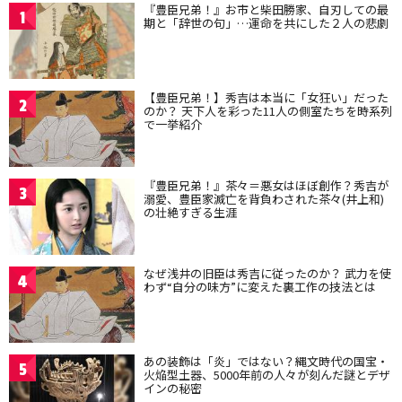
『豊臣兄弟！』お市と柴田勝家、自刃しての最
1
期と「辞世の句」…運命を共にした２人の悲劇
【豊臣兄弟！】秀吉は本当に「女狂い」だった
2
のか？ 天下人を彩った11人の側室たちを時系列
で一挙紹介
『豊臣兄弟！』茶々＝悪女はほぼ創作？秀吉が
3
溺愛、豊臣家滅亡を背負わされた茶々(井上和)
の壮絶すぎる生涯
なぜ浅井の旧臣は秀吉に従ったのか？ 武力を使
4
わず“自分の味方”に変えた裏工作の技法とは
あの装飾は「炎」ではない？縄文時代の国宝・
5
火焔型土器、5000年前の人々が刻んだ謎とデザ
インの秘密