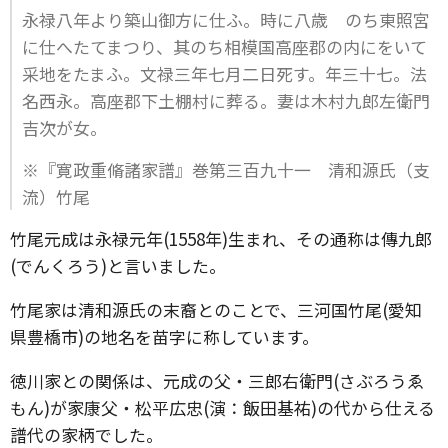
永禄八年より築山御方に仕ふ。時に八歳 のち東照宮
に仕へたてまつり、其のち相模国高座郡の内にをいて
采地をたまふ。文禄三年七月二日死す。年三十七。法
名西永。高座郡下土棚村に葬る。妻は木村九郎左衛門
吉次が女。
※『寛政重脩諸家譜』巻第三百九十一 清和源氏（支
流）竹尾
竹尾元成は永禄元年(1558年)生まれ、その通称は傳九郎
(でんくろう)と言いました。
竹尾家は清和源氏の末裔とのことで、三河国竹尾(愛知
県豊橋市)の地名を苗字に称しています。
徳川家との関係は、元成の父・三郎右衛門(さぶろうゑ
もん)が家康父・松平広忠(演：飯田基祐)の代から仕える
譜代の家柄でした。