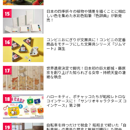
日本の四季折々の植物や情景を描くことに相応
15
しい色を集めた水彩色鉛筆『色辞典』が新発
売！
コンビニおにぎりが文房具に！コンビニの定番
16
商品をモチーフにした文房具シリーズ『ジムマ
ート』誕生
世界遺産決定で脚光！日本初の巨大都城・藤原
17
京を創り上げた知られざる女帝・持統天皇の凄
絶な執念
ハローキティ、ポチャッコたちが昭和レトロな
18
コインケースに！「サンリオキャラクターズ コ
インケース」第２弾
自転車を持つだけで税金？ 昭和まで続いた「自
19
転車税」の意外な歴史と脱税が横行した理由