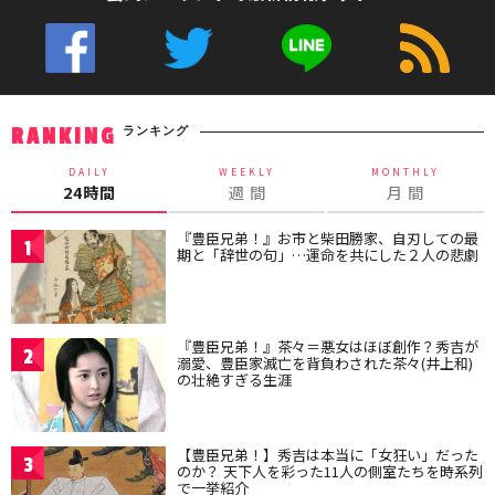
ランキング
RANKING
DAILY
WEEKLY
MONTHLY
24時間
週 間
月 間
『豊臣兄弟！』お市と柴田勝家、自刃しての最
1
期と「辞世の句」…運命を共にした２人の悲劇
『豊臣兄弟！』茶々＝悪女はほぼ創作？秀吉が
2
溺愛、豊臣家滅亡を背負わされた茶々(井上和)
の壮絶すぎる生涯
【豊臣兄弟！】秀吉は本当に「女狂い」だった
3
のか？ 天下人を彩った11人の側室たちを時系列
で一挙紹介