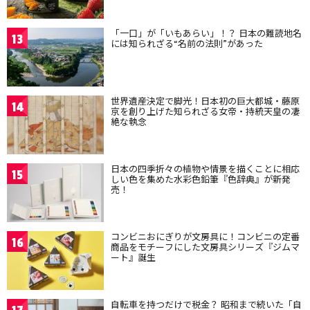
「一口」が「いもあらい」！？ 日本の難読地名
13
には知られざる“名前の法則”があった
世界遺産決定で脚光！日本初の巨大都城・藤原
14
京を創り上げた知られざる女帝・持統天皇の凄
絶な執念
日本の四季折々の植物や情景を描くことに相応
15
しい色を集めた水彩色鉛筆『色辞典』が新発
売！
コンビニおにぎりが文房具に！コンビニの定番
16
商品をモチーフにした文房具シリーズ『ジムマ
ート』誕生
自転車を持つだけで税金？ 昭和まで続いた「自