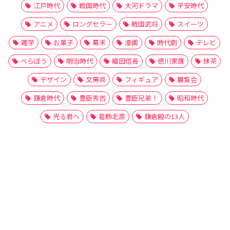
江戸時代
戦国時代
大河ドラマ
平安時代
アニメ
ロングセラー
戦国武将
スイーツ
雑学
お菓子
幕末
漫画
時代劇
テレビ
べらぼう
明治時代
織田信長
徳川家康
抹茶
デザイン
文房具
フィギュア
展覧会
鎌倉時代
豊臣秀吉
豊臣兄弟！
昭和時代
光る君へ
葛飾北斎
鎌倉殿の13人