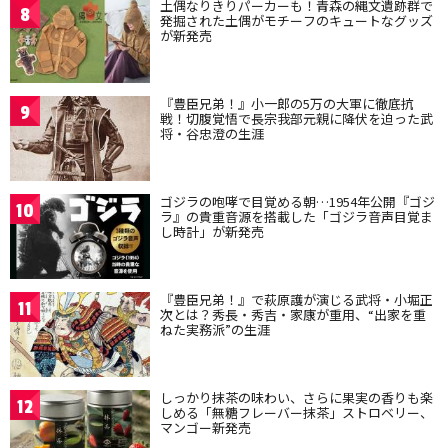
土偶なりきりパーカーも！青森の縄文遺跡群で
8
発掘された土偶がモチーフのキュートなグッズ
が新発売
『豊臣兄弟！』小一郎の5万の大軍に徹底抗
9
戦！切腹覚悟で長宗我部元親に降伏を迫った武
将・谷忠澄の生涯
ゴジラの咆哮で目覚める朝…1954年公開『ゴジ
10
ラ』の貴重音源を搭載した「ゴジラ音声目覚ま
し時計」が新発売
『豊臣兄弟！』で萩原護が演じる武将・小堀正
11
次とは？秀長・秀吉・家康が重用、“出家を重
ねた実務派”の生涯
しっかり抹茶の味わい、さらに果実の香りも楽
12
しめる「無糖フレーバー抹茶」ストロベリー、
マンゴー新発売