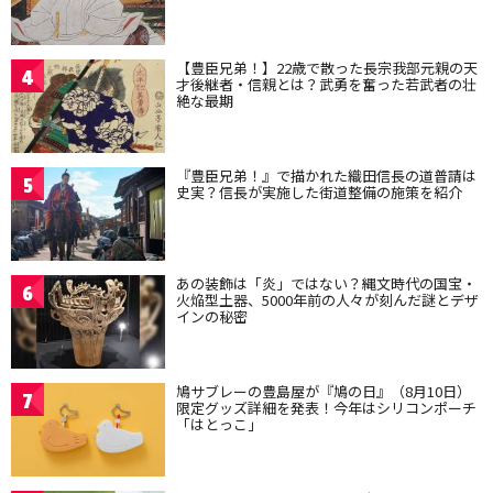
【豊臣兄弟！】22歳で散った長宗我部元親の天
4
才後継者・信親とは？武勇を奮った若武者の壮
絶な最期
『豊臣兄弟！』で描かれた織田信長の道普請は
5
史実？信長が実施した街道整備の施策を紹介
あの装飾は「炎」ではない？縄文時代の国宝・
6
火焔型土器、5000年前の人々が刻んだ謎とデザ
インの秘密
鳩サブレーの豊島屋が『鳩の日』（8月10日）
7
限定グッズ詳細を発表！今年はシリコンポーチ
「はとっこ」