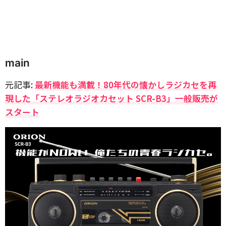
main
元記事:
最新機能も満載！80年代の懐かしラジカセを再
現した「ステレオラジオカセット SCR-B3」一般販売が
スタート