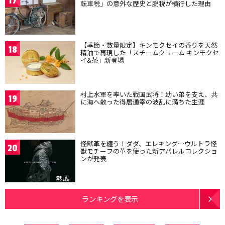
17
転車税」の意外な歴史と脱税が横行した理由
【季節・数量限定】キンモクセイの香りを天然
18
精油で再現した「スチームクリーム キンモクセ
イ&茶」新登場
村上水軍を率いた戦国武将！幼い弟を支え、共
19
に海へ散った得居通幸の波乱に満ちた生涯
怪獣革を纏う！ダダ、エレキング…ウルトラ怪
20
獣モチーフの革を使った新アパレルコレクショ
ンが発表
ランキングを表示