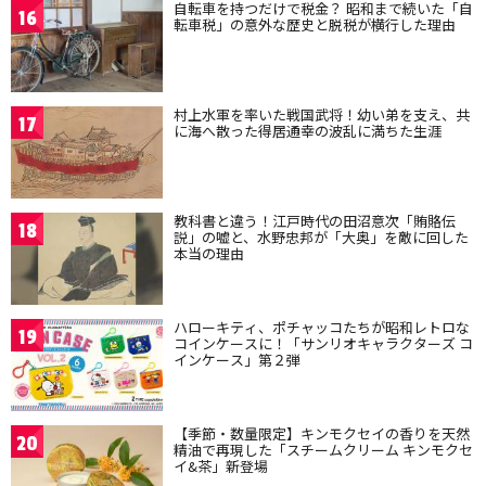
自転車を持つだけで税金？ 昭和まで続いた「自
16
転車税」の意外な歴史と脱税が横行した理由
村上水軍を率いた戦国武将！幼い弟を支え、共
17
に海へ散った得居通幸の波乱に満ちた生涯
教科書と違う！江戸時代の田沼意次「賄賂伝
18
説」の嘘と、水野忠邦が「大奥」を敵に回した
本当の理由
ハローキティ、ポチャッコたちが昭和レトロな
19
コインケースに！「サンリオキャラクターズ コ
インケース」第２弾
【季節・数量限定】キンモクセイの香りを天然
20
精油で再現した「スチームクリーム キンモクセ
イ&茶」新登場