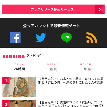
プレスリリース掲載サービス
公式アカウントで最新情報ゲット！
ランキング
RANKING
DAILY
WEEKLY
MONTHLY
24時間
週 間
月 間
『豊臣兄弟！』お市と柴田勝家、自刃しての最
1
期と「辞世の句」…運命を共にした２人の悲劇
【豊臣兄弟！】秀吉は本当に「女狂い」だった
2
のか？ 天下人を彩った11人の側室たちを時系列