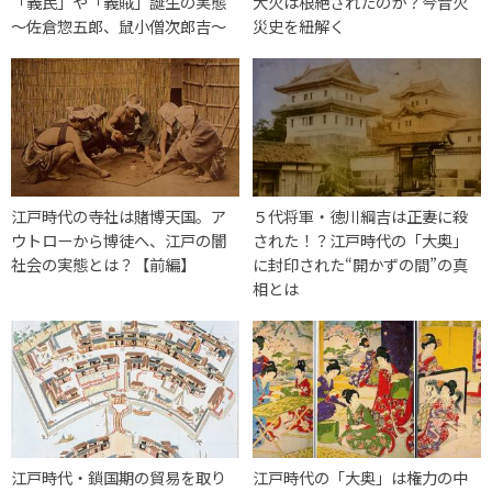
「義民」や「義賊」誕生の実態
大火は根絶されたのか？今昔火
～佐倉惣五郎、鼠小僧次郎吉～
災史を紐解く
江戸時代の寺社は賭博天国。ア
５代将軍・徳川綱吉は正妻に殺
ウトローから博徒へ、江戸の闇
された！？江戸時代の「大奥」
社会の実態とは？【前編】
に封印された“開かずの間”の真
相とは
江戸時代・鎖国期の貿易を取り
江戸時代の「大奥」は権力の中