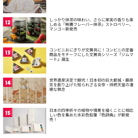
しっかり抹茶の味わい、さらに果実の香りも楽
12
しめる「無糖フレーバー抹茶」ストロベリー、
マンゴー新発売
コンビニおにぎりが文房具に！コンビニの定番
13
商品をモチーフにした文房具シリーズ『ジムマ
ート』誕生
世界遺産決定で脚光！日本初の巨大都城・藤原
14
京を創り上げた知られざる女帝・持統天皇の凄
絶な執念
日本の四季折々の植物や情景を描くことに相応
15
しい色を集めた水彩色鉛筆『色辞典』が新発
売！