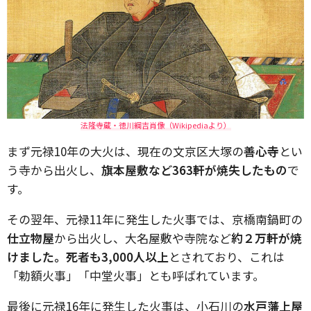
法隆寺蔵・徳川綱吉肖像（Wikipediaより）
まず元禄10年の大火は、現在の文京区大塚の
善心寺
とい
う寺から出火し、
旗本屋敷など363軒が焼失したもの
で
す。
その翌年、元禄11年に発生した火事では、京橋南鍋町の
仕立物屋
から出火し、大名屋敷や寺院など
約２万軒が焼
けました。死者も3,000人以上
とされており、これは
「勅額火事」「中堂火事」とも呼ばれています。
最後に元禄16年に発生した火事は、小石川の
水戸藩上屋