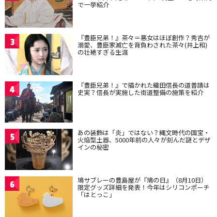
で一挙紹介
『豊臣兄弟！』茶々＝悪女はほぼ創作？秀吉が
3
溺愛、豊臣家滅亡を背負わされた茶々(井上和)
の壮絶すぎる生涯
『豊臣兄弟！』で描かれた織田信長の道普請は
4
史実？信長が実施した街道整備の施策を紹介
あの装飾は「炎」ではない？縄文時代の国宝・
5
火焔型土器、5000年前の人々が刻んだ謎とデザ
インの秘密
鳩サブレーの豊島屋が『鳩の日』（8月10日）
6
限定グッズ詳細を発表！今年はシリコンポーチ
「はとっこ」