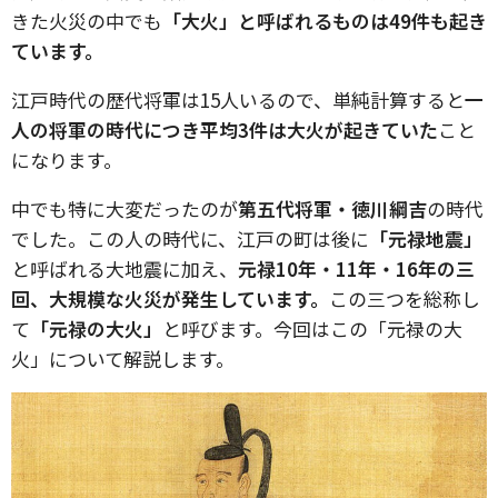
きた火災の中でも
「大火」と呼ばれるものは49件も起き
ています。
江戸時代の歴代将軍は15人いるので、単純計算すると
一
人の将軍の時代につき平均3件は大火が起きていた
こと
になります。
中でも特に大変だったのが
第五代将軍・徳川綱吉
の時代
でした。この人の時代に、江戸の町は後に
「元禄地震」
と呼ばれる大地震に加え、
元禄10年・11年・16年の三
回、大規模な火災が発生しています。
この三つを総称し
て
「元禄の大火」
と呼びます。今回はこの「元禄の大
火」について解説します。