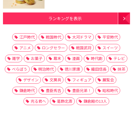
ランキングを表示
江戸時代
戦国時代
大河ドラマ
平安時代
アニメ
ロングセラー
戦国武将
スイーツ
雑学
お菓子
幕末
漫画
時代劇
テレビ
べらぼう
明治時代
徳川家康
織田信長
抹茶
デザイン
文房具
フィギュア
展覧会
鎌倉時代
豊臣秀吉
豊臣兄弟！
昭和時代
光る君へ
葛飾北斎
鎌倉殿の13人