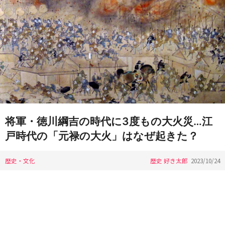
将軍・徳川綱吉の時代に3度もの大火災…江
戸時代の「元禄の大火」はなぜ起きた？
歴史・文化
歴史 好き太郎
2023/10/24