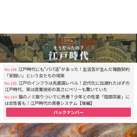
江戸時代にも“パパ活”があった！生活苦が生んだ複数契約
No.166
「安囲い」という女たちの現実
江戸のインフラは先進国レベル！近代化に出遅れたはずの
No.165
江戸時代、実は産業技術の高さにペリーも驚いていた
猫のノミ取りついでに売春？少年との性愛「陰間茶屋」に
No.164
は女性客も！江戸時代の買春システム【後編】
バックナンバー