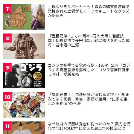
土偶なりきりパーカーも！青森の縄文遺跡群で
7
発掘された土偶がモチーフのキュートなグッズ
が新発売
『豊臣兄弟！』小一郎の5万の大軍に徹底抗
8
戦！切腹覚悟で長宗我部元親に降伏を迫った武
将・谷忠澄の生涯
ゴジラの咆哮で目覚める朝…1954年公開『ゴジ
9
ラ』の貴重音源を搭載した「ゴジラ音声目覚ま
し時計」が新発売
『豊臣兄弟！』で萩原護が演じる武将・小堀正
10
次とは？秀長・秀吉・家康が重用、“出家を重
ねた実務派”の生涯
なぜ浅井の旧臣は秀吉に従ったのか？ 武力を使
11
わず“自分の味方”に変えた裏工作の技法とは