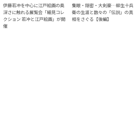
伊藤若冲を中心に江戸絵画の奥
隻眼・隠密・大剣豪…柳生十兵
深さに触れる展覧会「細見コレ
衛の生涯と数々の「伝説」の真
クション 若冲と江戸絵画」が開
相をさぐる【後編】
催