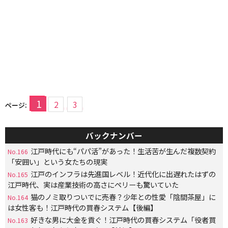
1
2
3
ページ:
バックナンバー
江戸時代にも“パパ活”があった！生活苦が生んだ複数契約
No.166
「安囲い」という女たちの現実
江戸のインフラは先進国レベル！近代化に出遅れたはずの
No.165
江戸時代、実は産業技術の高さにペリーも驚いていた
猫のノミ取りついでに売春？少年との性愛「陰間茶屋」に
No.164
は女性客も！江戸時代の買春システム【後編】
好きな男に大金を貢ぐ！江戸時代の買春システム「役者買
No.163