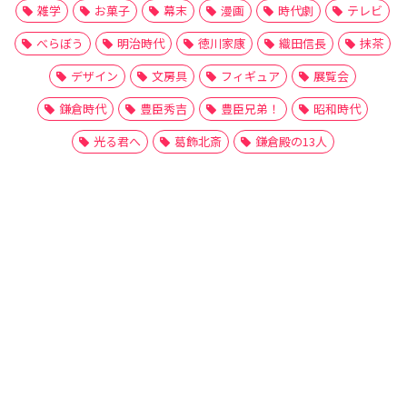
雑学
お菓子
幕末
漫画
時代劇
テレビ
べらぼう
明治時代
徳川家康
織田信長
抹茶
デザイン
文房具
フィギュア
展覧会
鎌倉時代
豊臣秀吉
豊臣兄弟！
昭和時代
光る君へ
葛飾北斎
鎌倉殿の13人