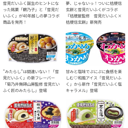
雪見だいふく誕生のヒントにな
夢、じゃないっ！ついに桔梗信
った銘菓「鶴乃子」と「雪見だ
玄餅と雪見だいふくがコラボ
いふく」が40年越しの夢コラボ
『桔梗屋監修 雪見だいふく×
商品を発売！
桔梗信玄餅』新発売
”みたらし”は間違いない！「雪
甘みと塩味でぷにぷに食感を楽
見だいふく」の新フレーバー
しむ♡和風アイス「雪見だいふ
「菊乃井無碍山房監修 雪見だい
く」から新作「雪見だいふく塩
ふく匠のみたらし」登場
キャラメル」登場