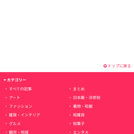
トップに戻る
カテゴリー
すべての記事
まとめ
アート
日本画・浮世絵
ファッション
着物・和服
雑貨・インテリア
和雑貨
グルメ
和菓子
観光・地域
エンタメ