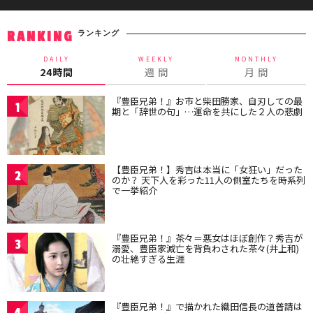
ランキング
RANKING
DAILY
WEEKLY
MONTHLY
24時間
週 間
月 間
『豊臣兄弟！』お市と柴田勝家、自刃しての最
1
期と「辞世の句」…運命を共にした２人の悲劇
【豊臣兄弟！】秀吉は本当に「女狂い」だった
2
のか？ 天下人を彩った11人の側室たちを時系列
で一挙紹介
『豊臣兄弟！』茶々＝悪女はほぼ創作？秀吉が
3
溺愛、豊臣家滅亡を背負わされた茶々(井上和)
の壮絶すぎる生涯
『豊臣兄弟！』で描かれた織田信長の道普請は
4