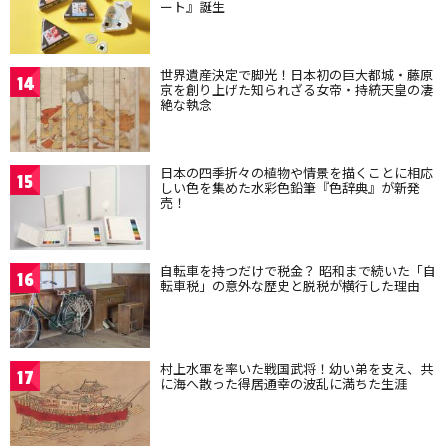
ート』誕生
世界遺産決定で脚光！日本初の巨大都城・藤原
14
京を創り上げた知られざる女帝・持統天皇の凄
絶な執念
日本の四季折々の植物や情景を描くことに相応
15
しい色を集めた水彩色鉛筆『色辞典』が新発
売！
自転車を持つだけで税金？ 昭和まで続いた「自
16
転車税」の意外な歴史と脱税が横行した理由
村上水軍を率いた戦国武将！幼い弟を支え、共
17
に海へ散った得居通幸の波乱に満ちた生涯