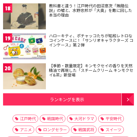
教科書と違う！江戸時代の田沼意次「賄賂伝
18
説」の嘘と、水野忠邦が「大奥」を敵に回した
本当の理由
ハローキティ、ポチャッコたちが昭和レトロな
19
コインケースに！「サンリオキャラクターズ コ
インケース」第２弾
【季節・数量限定】キンモクセイの香りを天然
20
精油で再現した「スチームクリーム キンモクセ
イ&茶」新登場
ランキングを表示
江戸時代
戦国時代
大河ドラマ
平安時代
アニメ
ロングセラー
戦国武将
スイーツ