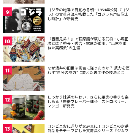
ゴジラの咆哮で目覚める朝…1954年公開『ゴジ
9
ラ』の貴重音源を搭載した「ゴジラ音声目覚ま
し時計」が新発売
『豊臣兄弟！』で萩原護が演じる武将・小堀正
10
次とは？秀長・秀吉・家康が重用、“出家を重
ねた実務派”の生涯
なぜ浅井の旧臣は秀吉に従ったのか？ 武力を使
11
わず“自分の味方”に変えた裏工作の技法とは
しっかり抹茶の味わい、さらに果実の香りも楽
12
しめる「無糖フレーバー抹茶」ストロベリー、
マンゴー新発売
コンビニおにぎりが文房具に！コンビニの定番
13
商品をモチーフにした文房具シリーズ『ジムマ