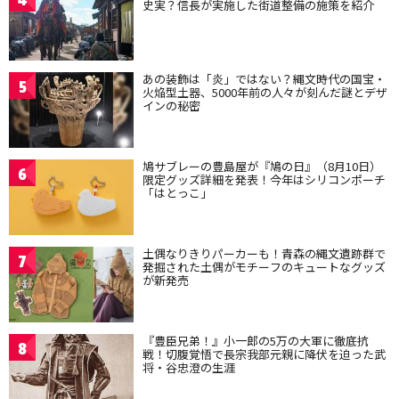
史実？信長が実施した街道整備の施策を紹介
あの装飾は「炎」ではない？縄文時代の国宝・
5
火焔型土器、5000年前の人々が刻んだ謎とデザ
インの秘密
鳩サブレーの豊島屋が『鳩の日』（8月10日）
6
限定グッズ詳細を発表！今年はシリコンポーチ
「はとっこ」
土偶なりきりパーカーも！青森の縄文遺跡群で
7
発掘された土偶がモチーフのキュートなグッズ
が新発売
『豊臣兄弟！』小一郎の5万の大軍に徹底抗
8
戦！切腹覚悟で長宗我部元親に降伏を迫った武
将・谷忠澄の生涯