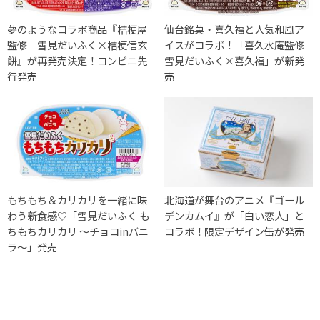
夢のようなコラボ商品『桔梗屋
仙台銘菓・喜久福と人気和風ア
監修 雪見だいふく×桔梗信玄
イスがコラボ！「喜久水庵監修
餅』が再発売決定！コンビニ先
雪見だいふく×喜久福」が新発
行発売
売
もちもち＆カリカリを一緒に味
北海道が舞台のアニメ『ゴール
わう新食感♡「雪見だいふく も
デンカムイ』が「白い恋人」と
ちもちカリカリ ～チョコinバニ
コラボ！限定デザイン缶が発売
ラ～」発売