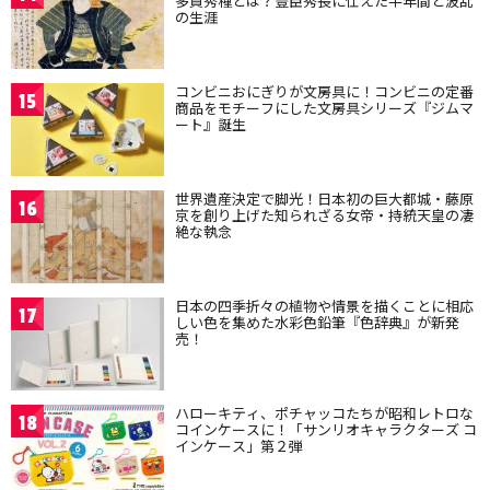
多賀秀種とは？豊臣秀長に仕えた半年間と波乱
の生涯
コンビニおにぎりが文房具に！コンビニの定番
15
商品をモチーフにした文房具シリーズ『ジムマ
ート』誕生
世界遺産決定で脚光！日本初の巨大都城・藤原
16
京を創り上げた知られざる女帝・持統天皇の凄
絶な執念
日本の四季折々の植物や情景を描くことに相応
17
しい色を集めた水彩色鉛筆『色辞典』が新発
売！
ハローキティ、ポチャッコたちが昭和レトロな
18
コインケースに！「サンリオキャラクターズ コ
インケース」第２弾