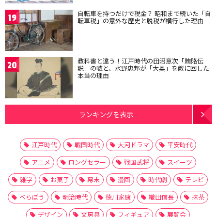
自転車を持つだけで税金？ 昭和まで続いた「自
19
転車税」の意外な歴史と脱税が横行した理由
教科書と違う！江戸時代の田沼意次「賄賂伝
20
説」の嘘と、水野忠邦が「大奥」を敵に回した
本当の理由
ランキングを表示
江戸時代
戦国時代
大河ドラマ
平安時代
アニメ
ロングセラー
戦国武将
スイーツ
雑学
お菓子
幕末
漫画
時代劇
テレビ
べらぼう
明治時代
徳川家康
織田信長
抹茶
デザイン
文房具
フィギュア
展覧会