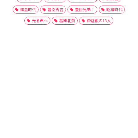
鎌倉時代
豊臣秀吉
豊臣兄弟！
昭和時代
光る君へ
葛飾北斎
鎌倉殿の13人