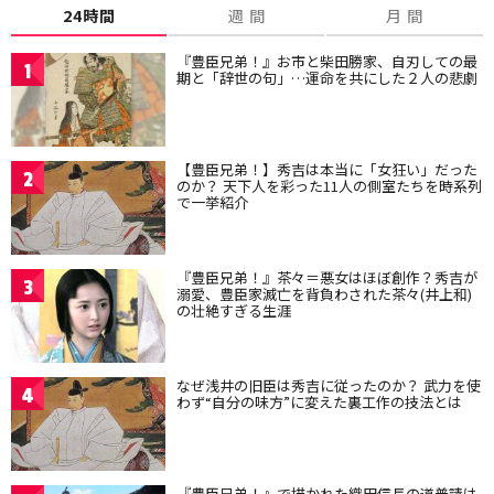
24時間
週 間
月 間
『豊臣兄弟！』お市と柴田勝家、自刃しての最
1
期と「辞世の句」…運命を共にした２人の悲劇
【豊臣兄弟！】秀吉は本当に「女狂い」だった
2
のか？ 天下人を彩った11人の側室たちを時系列
で一挙紹介
『豊臣兄弟！』茶々＝悪女はほぼ創作？秀吉が
3
溺愛、豊臣家滅亡を背負わされた茶々(井上和)
の壮絶すぎる生涯
なぜ浅井の旧臣は秀吉に従ったのか？ 武力を使
4
わず“自分の味方”に変えた裏工作の技法とは
『豊臣兄弟！』で描かれた織田信長の道普請は