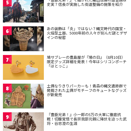
5
史実？信長が実施した街道整備の施策を紹介
あの装飾は「炎」ではない？縄文時代の国宝・
6
火焔型土器、5000年前の人々が刻んだ謎とデザ
インの秘密
鳩サブレーの豊島屋が『鳩の日』（8月10日）
7
限定グッズ詳細を発表！今年はシリコンポーチ
「はとっこ」
土偶なりきりパーカーも！青森の縄文遺跡群で
8
発掘された土偶がモチーフのキュートなグッズ
が新発売
『豊臣兄弟！』小一郎の5万の大軍に徹底抗
9
戦！切腹覚悟で長宗我部元親に降伏を迫った武
将・谷忠澄の生涯