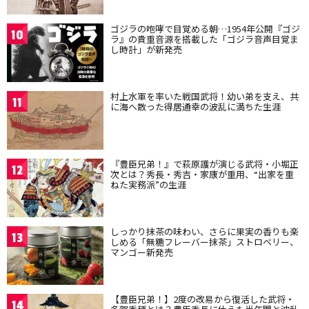
ゴジラの咆哮で目覚める朝…1954年公開『ゴジ
10
ラ』の貴重音源を搭載した「ゴジラ音声目覚ま
し時計」が新発売
村上水軍を率いた戦国武将！幼い弟を支え、共
11
に海へ散った得居通幸の波乱に満ちた生涯
『豊臣兄弟！』で萩原護が演じる武将・小堀正
12
次とは？秀長・秀吉・家康が重用、“出家を重
ねた実務派”の生涯
しっかり抹茶の味わい、さらに果実の香りも楽
13
しめる「無糖フレーバー抹茶」ストロベリー、
マンゴー新発売
【豊臣兄弟！】2度の改易から復活した武将・
14