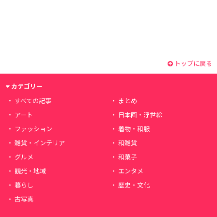
トップに戻る
カテゴリー
すべての記事
まとめ
アート
日本画・浮世絵
ファッション
着物・和服
雑貨・インテリア
和雑貨
グルメ
和菓子
観光・地域
エンタメ
暮らし
歴史・文化
古写真