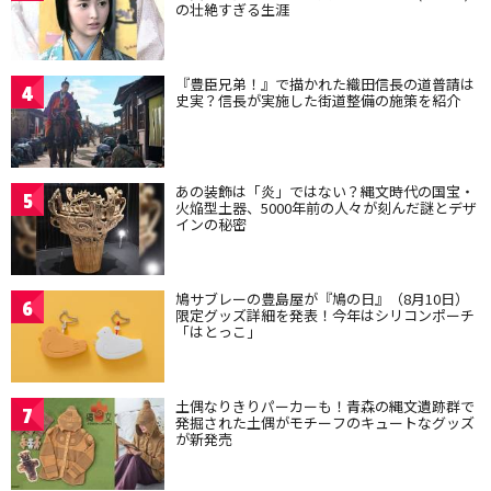
の壮絶すぎる生涯
『豊臣兄弟！』で描かれた織田信長の道普請は
4
史実？信長が実施した街道整備の施策を紹介
あの装飾は「炎」ではない？縄文時代の国宝・
5
火焔型土器、5000年前の人々が刻んだ謎とデザ
インの秘密
鳩サブレーの豊島屋が『鳩の日』（8月10日）
6
限定グッズ詳細を発表！今年はシリコンポーチ
「はとっこ」
土偶なりきりパーカーも！青森の縄文遺跡群で
7
発掘された土偶がモチーフのキュートなグッズ
が新発売