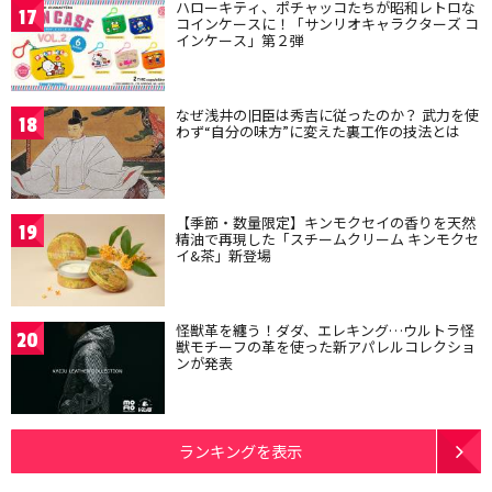
ハローキティ、ポチャッコたちが昭和レトロな
17
コインケースに！「サンリオキャラクターズ コ
インケース」第２弾
なぜ浅井の旧臣は秀吉に従ったのか？ 武力を使
18
わず“自分の味方”に変えた裏工作の技法とは
【季節・数量限定】キンモクセイの香りを天然
19
精油で再現した「スチームクリーム キンモクセ
イ&茶」新登場
怪獣革を纏う！ダダ、エレキング…ウルトラ怪
20
獣モチーフの革を使った新アパレルコレクショ
ンが発表
ランキングを表示