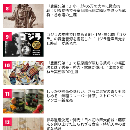
『豊臣兄弟！』小一郎の5万の大軍に徹底抗
8
戦！切腹覚悟で長宗我部元親に降伏を迫った武
将・谷忠澄の生涯
ゴジラの咆哮で目覚める朝…1954年公開『ゴジ
9
ラ』の貴重音源を搭載した「ゴジラ音声目覚ま
し時計」が新発売
『豊臣兄弟！』で萩原護が演じる武将・小堀正
10
次とは？秀長・秀吉・家康が重用、“出家を重
ねた実務派”の生涯
しっかり抹茶の味わい、さらに果実の香りも楽
11
しめる「無糖フレーバー抹茶」ストロベリー、
マンゴー新発売
世界遺産決定で脚光！日本初の巨大都城・藤原
12
京を創り上げた知られざる女帝・持統天皇の凄
絶な執念