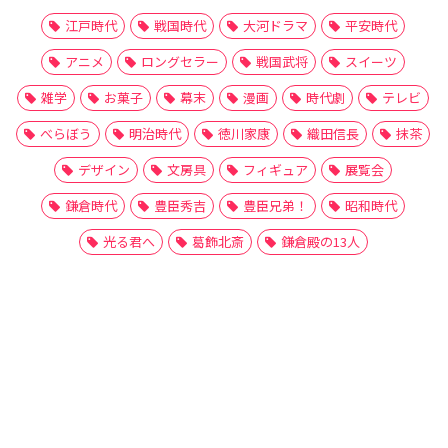
江戸時代
戦国時代
大河ドラマ
平安時代
アニメ
ロングセラー
戦国武将
スイーツ
雑学
お菓子
幕末
漫画
時代劇
テレビ
べらぼう
明治時代
徳川家康
織田信長
抹茶
デザイン
文房具
フィギュア
展覧会
鎌倉時代
豊臣秀吉
豊臣兄弟！
昭和時代
光る君へ
葛飾北斎
鎌倉殿の13人