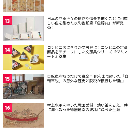
日本の四季折々の植物や情景を描くことに相応
13
しい色を集めた水彩色鉛筆『色辞典』が新発
売！
コンビニおにぎりが文房具に！コンビニの定番
14
商品をモチーフにした文房具シリーズ『ジムマ
ート』誕生
自転車を持つだけで税金？ 昭和まで続いた「自
15
転車税」の意外な歴史と脱税が横行した理由
村上水軍を率いた戦国武将！幼い弟を支え、共
16
に海へ散った得居通幸の波乱に満ちた生涯