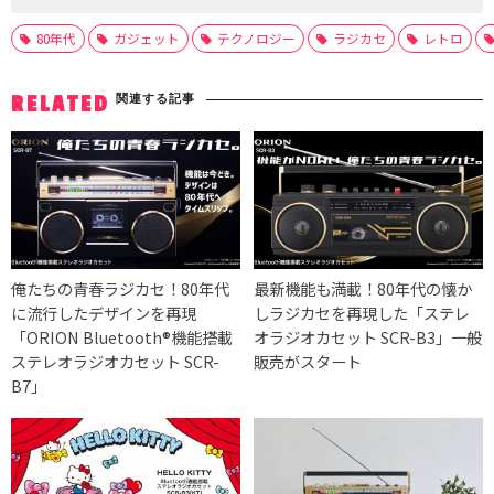
80年代
ガジェット
テクノロジー
ラジカセ
レトロ
関連する記事
RELATED
俺たちの青春ラジカセ！80年代
最新機能も満載！80年代の懐か
に流行したデザインを再現
しラジカセを再現した「ステレ
「ORION Bluetooth®機能搭載
オラジオカセット SCR-B3」一般
ステレオラジオカセット SCR-
販売がスタート
B7」