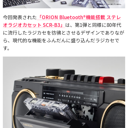
今回発表された
「ORION Bluetooth®機能搭載 ステレ
オラジオカセット SCR-B3」
は、第1弾と同様に80年代
に流行したラジカセを彷彿とさせるデザインでありなが
ら、現代的な機能をふんだんに盛り込んだラジカセで
す。