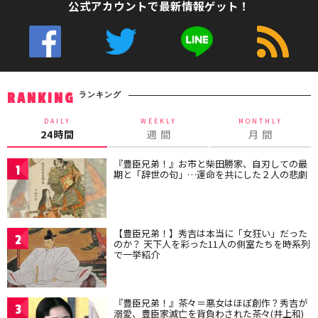
公式アカウントで最新情報ゲット！
ランキング
RANKING
DAILY
WEEKLY
MONTHLY
24時間
週 間
月 間
『豊臣兄弟！』お市と柴田勝家、自刃しての最
1
期と「辞世の句」…運命を共にした２人の悲劇
【豊臣兄弟！】秀吉は本当に「女狂い」だった
2
のか？ 天下人を彩った11人の側室たちを時系列
で一挙紹介
『豊臣兄弟！』茶々＝悪女はほぼ創作？秀吉が
3
溺愛、豊臣家滅亡を背負わされた茶々(井上和)