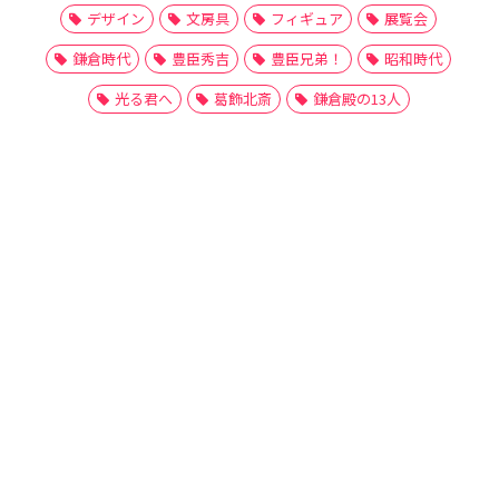
デザイン
文房具
フィギュア
展覧会
鎌倉時代
豊臣秀吉
豊臣兄弟！
昭和時代
光る君へ
葛飾北斎
鎌倉殿の13人