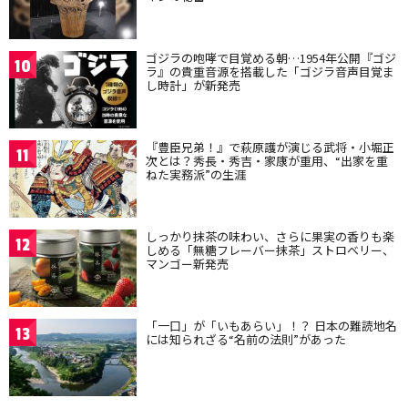
ゴジラの咆哮で目覚める朝…1954年公開『ゴジ
10
ラ』の貴重音源を搭載した「ゴジラ音声目覚ま
し時計」が新発売
『豊臣兄弟！』で萩原護が演じる武将・小堀正
11
次とは？秀長・秀吉・家康が重用、“出家を重
ねた実務派”の生涯
しっかり抹茶の味わい、さらに果実の香りも楽
12
しめる「無糖フレーバー抹茶」ストロベリー、
マンゴー新発売
「一口」が「いもあらい」！？ 日本の難読地名
13
には知られざる“名前の法則”があった