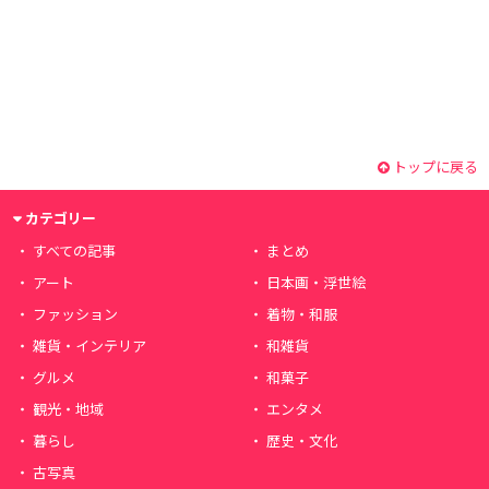
トップに戻る
カテゴリー
すべての記事
まとめ
アート
日本画・浮世絵
ファッション
着物・和服
雑貨・インテリア
和雑貨
グルメ
和菓子
観光・地域
エンタメ
暮らし
歴史・文化
古写真