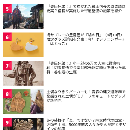
『豊臣兄弟！』で描かれた織田信長の道普請は
5
史実？信長が実施した街道整備の施策を紹介
鳩サブレーの豊島屋が『鳩の日』（8月10日）
6
限定グッズ詳細を発表！今年はシリコンポーチ
「はとっこ」
『豊臣兄弟！』小一郎の5万の大軍に徹底抗
7
戦！切腹覚悟で長宗我部元親に降伏を迫った武
将・谷忠澄の生涯
土偶なりきりパーカーも！青森の縄文遺跡群で
8
発掘された土偶がモチーフのキュートなグッズ
が新発売
あの装飾は「炎」ではない？縄文時代の国宝・
9
火焔型土器、5000年前の人々が刻んだ謎とデザ
インの秘密