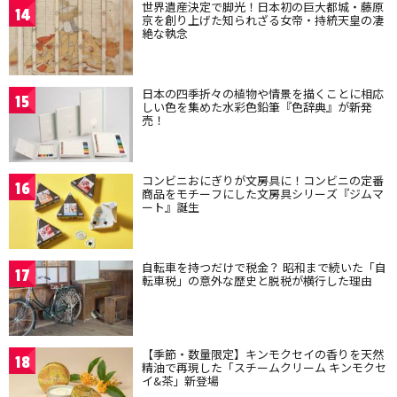
世界遺産決定で脚光！日本初の巨大都城・藤原
14
京を創り上げた知られざる女帝・持統天皇の凄
絶な執念
日本の四季折々の植物や情景を描くことに相応
15
しい色を集めた水彩色鉛筆『色辞典』が新発
売！
コンビニおにぎりが文房具に！コンビニの定番
16
商品をモチーフにした文房具シリーズ『ジムマ
ート』誕生
自転車を持つだけで税金？ 昭和まで続いた「自
17
転車税」の意外な歴史と脱税が横行した理由
【季節・数量限定】キンモクセイの香りを天然
18
精油で再現した「スチームクリーム キンモクセ
イ&茶」新登場