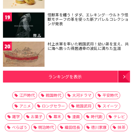
怪獣革を纏う！ダダ、エレキング…ウルトラ怪
19
獣モチーフの革を使った新アパレルコレクショ
ンが発表
村上水軍を率いた戦国武将！幼い弟を支え、共
20
に海へ散った得居通幸の波乱に満ちた生涯
ランキングを表示
江戸時代
戦国時代
大河ドラマ
平安時代
アニメ
ロングセラー
戦国武将
スイーツ
雑学
お菓子
幕末
漫画
時代劇
テレビ
べらぼう
明治時代
織田信長
徳川家康
抹茶