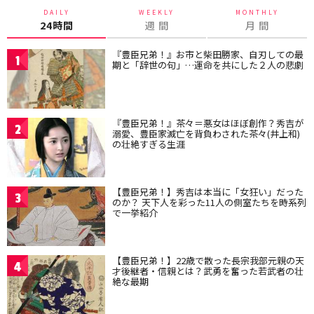
DAILY
WEEKLY
MONTHLY
24時間
週 間
月 間
『豊臣兄弟！』お市と柴田勝家、自刃しての最
1
期と「辞世の句」…運命を共にした２人の悲劇
『豊臣兄弟！』茶々＝悪女はほぼ創作？秀吉が
2
溺愛、豊臣家滅亡を背負わされた茶々(井上和)
の壮絶すぎる生涯
【豊臣兄弟！】秀吉は本当に「女狂い」だった
3
のか？ 天下人を彩った11人の側室たちを時系列
で一挙紹介
【豊臣兄弟！】22歳で散った長宗我部元親の天
4
才後継者・信親とは？武勇を奮った若武者の壮
絶な最期