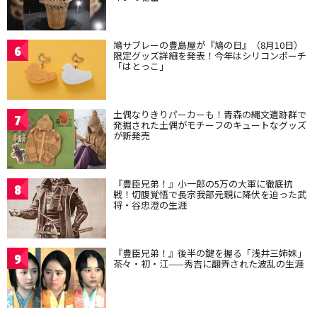
鳩サブレーの豊島屋が『鳩の日』（8月10日）
6
限定グッズ詳細を発表！今年はシリコンポーチ
「はとっこ」
土偶なりきりパーカーも！青森の縄文遺跡群で
7
発掘された土偶がモチーフのキュートなグッズ
が新発売
『豊臣兄弟！』小一郎の5万の大軍に徹底抗
8
戦！切腹覚悟で長宗我部元親に降伏を迫った武
将・谷忠澄の生涯
『豊臣兄弟！』後半の鍵を握る「浅井三姉妹」
9
茶々・初・江——秀吉に翻弄された波乱の生涯