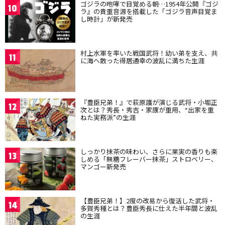
ゴジラの咆哮で目覚める朝…1954年公開『ゴジ
10
ラ』の貴重音源を搭載した「ゴジラ音声目覚ま
し時計」が新発売
村上水軍を率いた戦国武将！幼い弟を支え、共
11
に海へ散った得居通幸の波乱に満ちた生涯
『豊臣兄弟！』で萩原護が演じる武将・小堀正
12
次とは？秀長・秀吉・家康が重用、“出家を重
ねた実務派”の生涯
しっかり抹茶の味わい、さらに果実の香りも楽
13
しめる「無糖フレーバー抹茶」ストロベリー、
マンゴー新発売
【豊臣兄弟！】2度の改易から復活した武将・
14
多賀秀種とは？豊臣秀長に仕えた半年間と波乱
の生涯