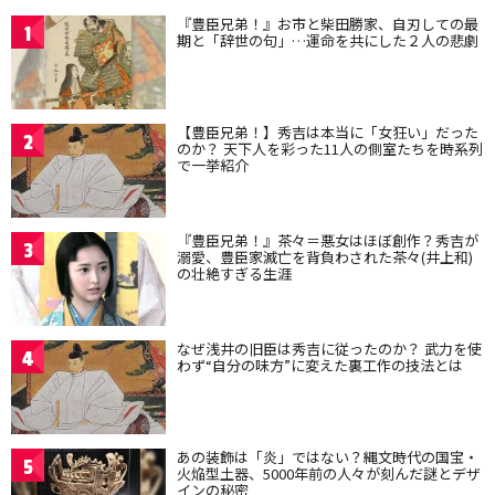
『豊臣兄弟！』お市と柴田勝家、自刃しての最
1
期と「辞世の句」…運命を共にした２人の悲劇
【豊臣兄弟！】秀吉は本当に「女狂い」だった
2
のか？ 天下人を彩った11人の側室たちを時系列
で一挙紹介
『豊臣兄弟！』茶々＝悪女はほぼ創作？秀吉が
3
溺愛、豊臣家滅亡を背負わされた茶々(井上和)
の壮絶すぎる生涯
なぜ浅井の旧臣は秀吉に従ったのか？ 武力を使
4
わず“自分の味方”に変えた裏工作の技法とは
あの装飾は「炎」ではない？縄文時代の国宝・
5
火焔型土器、5000年前の人々が刻んだ謎とデザ
インの秘密