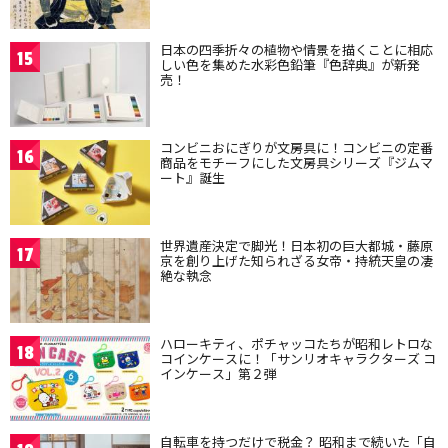
日本の四季折々の植物や情景を描くことに相応
15
しい色を集めた水彩色鉛筆『色辞典』が新発
売！
コンビニおにぎりが文房具に！コンビニの定番
16
商品をモチーフにした文房具シリーズ『ジムマ
ート』誕生
世界遺産決定で脚光！日本初の巨大都城・藤原
17
京を創り上げた知られざる女帝・持統天皇の凄
絶な執念
ハローキティ、ポチャッコたちが昭和レトロな
18
コインケースに！「サンリオキャラクターズ コ
インケース」第２弾
自転車を持つだけで税金？ 昭和まで続いた「自