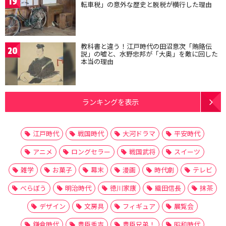
19
転車税」の意外な歴史と脱税が横行した理由
教科書と違う！江戸時代の田沼意次「賄賂伝
20
説」の嘘と、水野忠邦が「大奥」を敵に回した
本当の理由
ランキングを表示
江戸時代
戦国時代
大河ドラマ
平安時代
アニメ
ロングセラー
戦国武将
スイーツ
雑学
お菓子
幕末
漫画
時代劇
テレビ
べらぼう
明治時代
徳川家康
織田信長
抹茶
デザイン
文房具
フィギュア
展覧会
鎌倉時代
豊臣秀吉
豊臣兄弟！
昭和時代