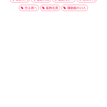
光る君へ
葛飾北斎
鎌倉殿の13人